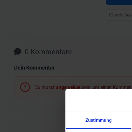
Hinweis: Unse
0
Kommentare
Dein Kommentar
Du musst
angemeldet
sein, um einen Komment
Zustimmung