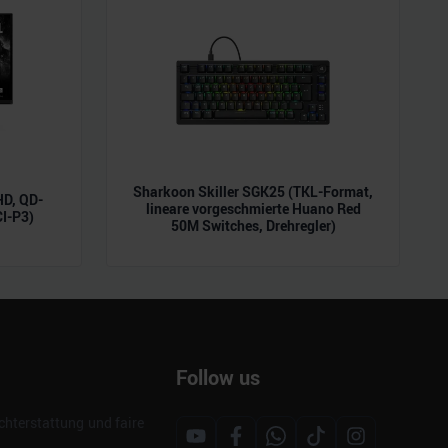
Sharkoon Skiller SGK25 (TKL-Format,
D, QD-
lineare vorgeschmierte Huano Red
CI-P3)
50M Switches, Drehregler)
Follow us
hterstattung und faire