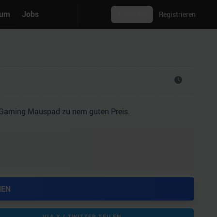
rum
Jobs
Anmelden
Registrieren
 Gaming Mauspad zu nem guten Preis.
HEN
VIA X / TWITTER TEILEN