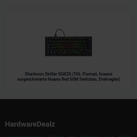
Sharkoon Skiller SGK25 (TKL-Format, lineare
vorgeschmierte Huano Red 50M Switches, Drehregler)
HardwareDealz
Transparenzhinweis: Dubaro und Silentware sind Marken