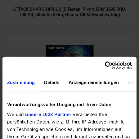
ATTACK SHARK X8PLUS (5 Tasten, PixArt PAW 3395 PRO,
700IPS, 500mAh Akku, Huano 100M Switches, 55g)
Zustimmung
Details
Anzeigeneinstellungen
Über
Samsung Odyssey OLED G6 (240Hz, WQHD, 27", QD-OLED,
FreeSync Premium, 99% DCI-P3)
Verantwortungsvoller Umgang mit Ihren Daten
Wir und
unsere 1022 Partner
verarbeiten Ihre
persönlichen Daten, wie z. B. Ihre IP-Adresse, mithilfe
von Technologien wie Cookies, um Informationen auf
Ihrem Gerät zu speichern und darauf zuzugreifen und so