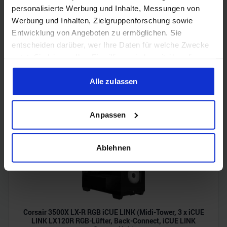
personalisierte Werbung und Inhalte, Messungen von
Werbung und Inhalten, Zielgruppenforschung sowie
Entwicklung von Angeboten zu ermöglichen. Sie
entscheiden darüber, wer Ihre Daten für welche Zwecke
nutzt. Sie können Ihre Einwilligung jederzeit über die
Cookie-Erklärung oder durch Klicken auf das Privacy
Acer Predator Ultrawide (240Hz, UWQHD, QD-OLED,
curved, FreeSync Premium Pro, 99% DCI-P3)
Trigger Symbol ändern oder widerrufen
Alle zulassen
Wenn Sie es erlauben, würden wir auch gerne:
Anpassen
Informationen über Ihre geografische Lage erfassen,
welche bis auf einige Meter genau sein können
Ihr Gerät durch aktives Scannen nach bestimmten
Ablehnen
Merkmalen (Fingerprinting) identifizieren
Erfahren Sie mehr darüber, wie Ihre persönlichen Daten
verarbeitet werden, und legen Sie Ihre Präferenzen im
Abschnitt Einzelheiten
fest.
Corsair 3500X LX-R RGB iCUE LINK (Midi-Tower, 3 x iCUE
Wir verwenden Cookies, um Inhalte und Anzeigen zu
LINK LX120R RGB-Lüfter, Back-Connect, iCUE LINK