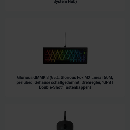
System Hub)
personalisieren, Funktionen für soziale Medien anbieten
zu können und die Zugriffe auf unsere Website zu
analysieren. Außerdem geben wir Informationen zu Ihrer
Verwendung unserer Website an unsere Partner für
soziale Medien, Werbung und Analysen weiter. Unsere
Partner führen diese Informationen möglicherweise mit
weiteren Daten zusammen, die Sie ihnen bereitgestellt
haben oder die sie im Rahmen Ihrer Nutzung der Dienste
gesammelt haben.
Glorious GMMK 3 (65%, Glorious Fox MX Linear 50M,
prelubed, Gehäuse schallgedämmt, Drehregler, "GPBT
Double-Shot" Tastenkappen)