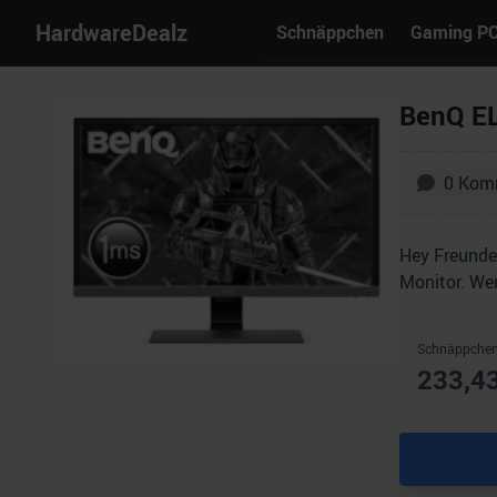
HardwareDealz
Schnäppchen
Gaming P
BenQ EL
0
Kom
Hey Freunde
Monitor. We
Schnäppchen
233,4