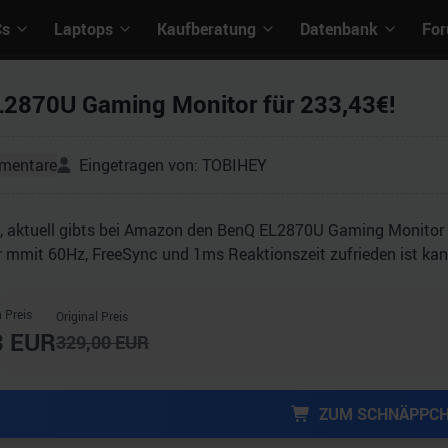
Cs
Laptops
Kaufberatung
Datenbank
Fo
2870U Gaming Monitor für 233,43€!
mentare
Eingetragen von:
TOBIHEY
, aktuell gibts bei Amazon den BenQ EL2870U Gaming Monitor f
r mmit 60Hz, FreeSync und 1ms Reaktionszeit zufrieden ist kan
 Preis
Original Preis
3
EUR
329,00
EUR
ZUM SCHNÄPPC