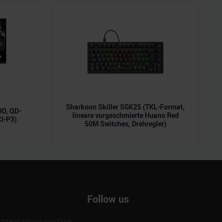
Sharkoon Skiller SGK25 (TKL-Format,
D, QD-
lineare vorgeschmierte Huano Red
CI-P3)
50M Switches, Drehregler)
Follow us
hterstattung und faire