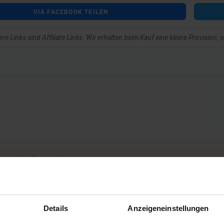
VIA FACEBOOK TEILEN
re Links sind Affiliate Links. Wir erhalten beim Kauf eine kleine Provision,
ar schreiben zu können.
Details
Anzeigeneinstellungen
Noch keine Kommentare vorhanden.