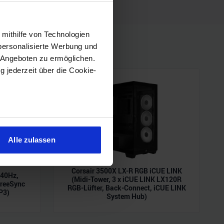
 mithilfe von Technologien
personalisierte Werbung und
 Angeboten zu ermöglichen.
g jederzeit über die Cookie-
sein können
ren
Alle zulassen
hre Präferenzen im
Abschnitt
Corsair 3500X LX-R RGB iCUE LINK
240Hz,
(Midi-Tower, 3 x iCUE LINK LX120R
 Medien anbieten zu können
reeSync
RGB-Lüfter, Back-Connect, iCUE LINK
P3)
hrer Verwendung unserer
System Hub)
 führen diese Informationen
ie im Rahmen Ihrer Nutzung