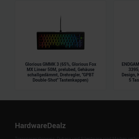
der Dienste gesammelt habe
Glorious GMMK 3 (65%, Glorious Fox
ENDGAME
MX Linear 50M, prelubed, Gehäuse
3395,
schallgedämmt, Drehregler, "GPBT
Design, 
Double-Shot" Tastenkappen)
5 Tas
HardwareDealz
Transparenzhinweis: Dubaro und Silentware sind Marken verbun