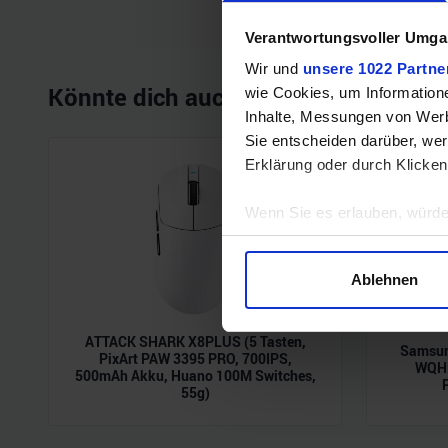
Verantwortungsvoller Umgan
Wir und
unsere 1022 Partne
Könnte dich auch interessieren
wie Cookies, um Information
Inhalte, Messungen von Werb
Sie entscheiden darüber, wer
Erklärung oder durch Klicken
Wenn Sie es erlauben, würde
Informationen über Ihre 
Ihr Gerät durch aktives 
Ablehnen
Erfahren Sie mehr darüber, w
Einzelheiten
fest.
ATTACK SHARK X8PLUS (5 Tasten,
Samsun
PixArt PAW 3395 PRO, 700IPS,
Wir verwenden Cookies, um I
WQHD
500mAh Akku, Huano 100M Switches,
und die Zugriffe auf unsere 
55g)
Website an unsere Partner fü
möglicherweise mit weiteren