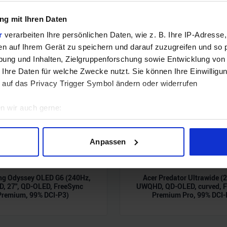
g mit Ihren Daten
r
verarbeiten Ihre persönlichen Daten, wie z. B. Ihre IP-Adresse,
en auf Ihrem Gerät zu speichern und darauf zuzugreifen und so 
ung und Inhalten, Zielgruppenforschung sowie Entwicklung von
 Ihre Daten für welche Zwecke nutzt. Sie können Ihre Einwilligun
 auf das Privacy Trigger Symbol ändern oder widerrufen
n wir auch gerne:
geografische Lage erfassen, welche bis auf einige Meter genau 
Scannen nach bestimmten Merkmalen (Fingerprinting) identifizie
Anpassen
ie Ihre persönlichen Daten verarbeitet werden, und legen Sie I
g Odyssey OLED G6 (240Hz,
Acer Predator Ultrawide (
nhalte und Anzeigen zu personalisieren, Funktionen für soziale
, 27", QD-OLED, FreeSync
UWQHD, QD-OLED, curved, F
Premium, 99% DCI-P3)
Premium Pro, 99% DCI-
Website zu analysieren. Außerdem geben wir Informationen zu I
r soziale Medien, Werbung und Analysen weiter. Unsere Partner
 Daten zusammen, die Sie ihnen bereitgestellt haben oder die s