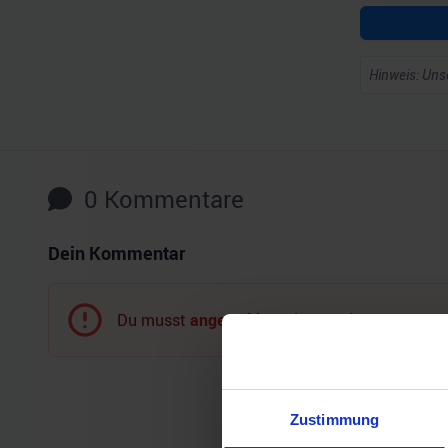
Hinweis: Unse
0
Kommentare
Dein Kommentar
Du musst
angemeldet
sein, um einen Komment
Zustimmung