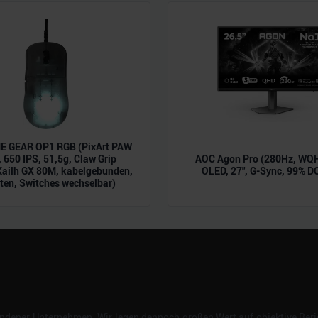
n.
 GEAR OP1 RGB (PixArt PAW
 650 IPS, 51,5g, Claw Grip
AOC Agon Pro (280Hz, WQH
Kailh GX 80M, kabelgebunden,
OLED, 27", G-Sync, 99% D
ten, Switches wechselbar)
dener Unternehmen. Wir legen dennoch großen Wert auf objektive Beric