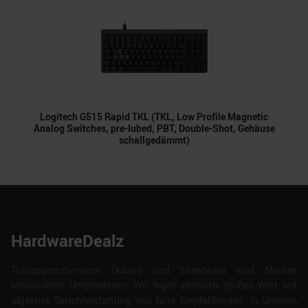
Logitech G515 Rapid TKL (TKL, Low Profile Magnetic
Analog Switches, pre-lubed, PBT, Double-Shot, Gehäuse
schallgedämmt)
HardwareDealz
Transparenzhinweis: Dubaro und Silentware sind Marken
verbundener Unternehmen. Wir legen dennoch großen Wert auf
objektive Berichterstattung und faire Empfehlungen. In unseren