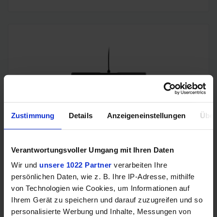
Zustimmung
Details
Anzeigeneinstellungen
Über
Glorious GMMK 3 (65%, Glorious Fox MX Linear 50M,
prelubed, Gehäuse schallgedämmt, Drehregler, "GPBT
Double-Shot" Tastenkappen)
Verantwortungsvoller Umgang mit Ihren Daten
Wir und
unsere 1022 Partner
verarbeiten Ihre
persönlichen Daten, wie z. B. Ihre IP-Adresse, mithilfe
von Technologien wie Cookies, um Informationen auf
Ihrem Gerät zu speichern und darauf zuzugreifen und so
personalisierte Werbung und Inhalte, Messungen von