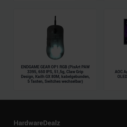
möglicherweise mit weiteren
der Dienste gesammelt habe
ENDGAME GEAR OP1 RGB (PixArt PAW
3395, 650 IPS, 51,5g, Claw Grip
AOC A
Design, Kailh GX 80M, kabelgebunden,
OLED,
5 Tasten, Switches wechselbar)
HardwareDealz