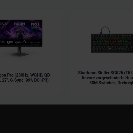
 Daten zusammen, die Sie ihnen bereitgestellt haben oder die s
n.
Sharkoon Skiller SGK25 (TK
gon Pro (280Hz, WQHD, QD-
lineare vorgeschmierte Hu
 27", G-Sync, 99% DCI-P3)
50M Switches, Drehregl