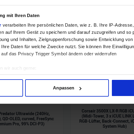
t wieviel fps durchschnittlich
g mit Ihren Daten
r
verarbeiten Ihre persönlichen Daten, wie z. B. Ihre IP-Adresse,
en auf Ihrem Gerät zu speichern und darauf zuzugreifen und so 
ung und Inhalten, Zielgruppenforschung sowie Entwicklung von
 Ihre Daten für welche Zwecke nutzt. Sie können Ihre Einwilligun
 auf das Privacy Trigger Symbol ändern oder widerrufen
n wir auch gerne:
geografische Lage erfassen, welche bis auf einige Meter genau 
Scannen nach bestimmten Merkmalen (Fingerprinting) identifizie
Anpassen
ie Ihre persönlichen Daten verarbeitet werden, und legen Sie I
Corsair 3500X LX-R RGB iC
Predator Ultrawide (240Hz,
nhalte und Anzeigen zu personalisieren, Funktionen für soziale
(Midi-Tower, 3 x iCUE LINK
 QD-OLED, curved, FreeSync
Website zu analysieren. Außerdem geben wir Informationen zu I
RGB-Lüfter, Back-Connect, i
emium Pro, 99% DCI-P3)
System Hub)
r soziale Medien, Werbung und Analysen weiter. Unsere Partner