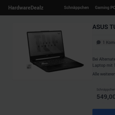
HardwareDealz
Schnäppchen
Gaming P
ASUS TU
1
Kom
Bei Alterna
Laptop mit 1
Alle weitere
Schnäppchen
549,0