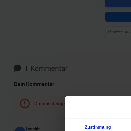
Hinweis: Unse
1
Kommentar
Dein Kommentar
Du musst
angemeldet
sein, um einen Komment
Zustimmung
Leonhlt