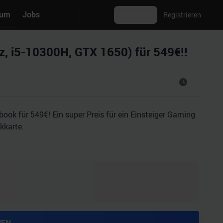
rum
Jobs
Anmelden
Registrieren
 i5-10300H, GTX 1650) für 549€!!
k für 549€! Ein super Preis für ein Einsteiger Gaming
kkarte.