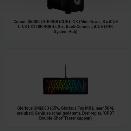
Wir verwenden Cookies, um Inhalte und Anzeigen zu
personalisieren, Funktionen für soziale Medien anbieten
Corsair 3500X LX-R RGB iCUE LINK (Midi-Tower, 3 x iCUE
zu können und die Zugriffe auf unsere Website zu
LINK LX120R RGB-Lüfter, Back-Connect, iCUE LINK
System Hub)
analysieren. Außerdem geben wir Informationen zu Ihrer
Verwendung unserer Website an unsere Partner für
soziale Medien, Werbung und Analysen weiter. Unsere
Partner führen diese Informationen möglicherweise mit
weiteren Daten zusammen, die Sie ihnen bereitgestellt
haben oder die sie im Rahmen Ihrer Nutzung der Dienste
gesammelt haben.
Glorious GMMK 3 (65%, Glorious Fox MX Linear 50M,
prelubed, Gehäuse schallgedämmt, Drehregler, "GPBT
Double-Shot" Tastenkappen)