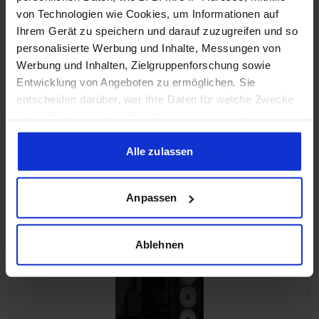
von Technologien wie Cookies, um Informationen auf
Ihrem Gerät zu speichern und darauf zuzugreifen und so
personalisierte Werbung und Inhalte, Messungen von
Werbung und Inhalten, Zielgruppenforschung sowie
Entwicklung von Angeboten zu ermöglichen. Sie
entscheiden darüber, wer Ihre Daten für welche Zwecke
nutzt. Sie können Ihre Einwilligung jederzeit über die
Cookie-Erklärung oder durch Klicken auf das Privacy
Trigger Symbol ändern oder widerrufen
Alle zulassen
Acer Predator Ultrawide (240Hz, UWQHD, QD-OLED,
curved, FreeSync Premium Pro, 99% DCI-P3)
Wenn Sie es erlauben, würden wir auch gerne:
Anpassen
Informationen über Ihre geografische Lage erfassen,
welche bis auf einige Meter genau sein können
Ihr Gerät durch aktives Scannen nach bestimmten
Ablehnen
Merkmalen (Fingerprinting) identifizieren
Erfahren Sie mehr darüber, wie Ihre persönlichen Daten
verarbeitet werden, und legen Sie Ihre Präferenzen im
Abschnitt Einzelheiten
fest.