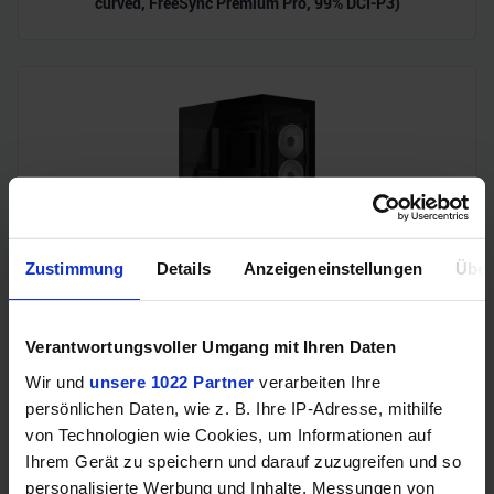
curved, FreeSync Premium Pro, 99% DCI-P3)
Zustimmung
Details
Anzeigeneinstellungen
Über
Corsair 3500X LX-R RGB iCUE LINK (Midi-Tower, 3 x iCUE
LINK LX120R RGB-Lüfter, Back-Connect, iCUE LINK
System Hub)
Verantwortungsvoller Umgang mit Ihren Daten
Wir und
unsere 1022 Partner
verarbeiten Ihre
persönlichen Daten, wie z. B. Ihre IP-Adresse, mithilfe
von Technologien wie Cookies, um Informationen auf
Ihrem Gerät zu speichern und darauf zuzugreifen und so
personalisierte Werbung und Inhalte, Messungen von