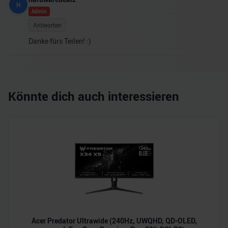
H
Admin
Antworten
Danke fürs Teilen! :)
Könnte dich auch interessieren
Acer Predator Ultrawide (240Hz, UWQHD, QD-OLED,