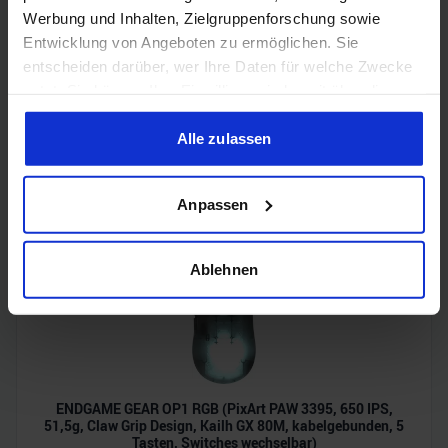
Werbung und Inhalten, Zielgruppenforschung sowie
Entwicklung von Angeboten zu ermöglichen. Sie
entscheiden darüber, wer Ihre Daten für welche Zwecke
nutzt. Sie können Ihre Einwilligung jederzeit über die
Glorious GMMK 3 (65%, Glorious Fox MX Linear 50M,
Cookie-Erklärung oder durch Klicken auf das Privacy
prelubed, Gehäuse schallgedämmt, Drehregler, "GPBT
Trigger Symbol ändern oder widerrufen
Alle zulassen
Double-Shot" Tastenkappen)
Wenn Sie es erlauben, würden wir auch gerne:
Anpassen
Informationen über Ihre geografische Lage erfassen,
welche bis auf einige Meter genau sein können
Ihr Gerät durch aktives Scannen nach bestimmten
Ablehnen
Merkmalen (Fingerprinting) identifizieren
Erfahren Sie mehr darüber, wie Ihre persönlichen Daten
verarbeitet werden, und legen Sie Ihre Präferenzen im
Abschnitt Einzelheiten
fest.
ENDGAME GEAR OP1 RGB (PixArt PAW 3395, 650 IPS,
Wir verwenden Cookies, um Inhalte und Anzeigen zu
51,5g, Claw Grip Design, Kailh GX 80M, kabelgebunden, 5
personalisieren, Funktionen für soziale Medien anbieten
Tasten, Switches wechselbar)