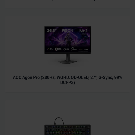
zu können und die Zugriffe auf unsere Website zu
analysieren. Außerdem geben wir Informationen zu Ihrer
Verwendung unserer Website an unsere Partner für
soziale Medien, Werbung und Analysen weiter. Unsere
Partner führen diese Informationen möglicherweise mit
weiteren Daten zusammen, die Sie ihnen bereitgestellt
haben oder die sie im Rahmen Ihrer Nutzung der Dienste
gesammelt haben.
AOC Agon Pro (280Hz, WQHD, QD-OLED, 27", G-Sync, 99%
DCI-P3)