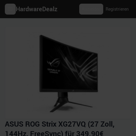
HardwareDealz
Anmelden
Registrieren
ASUS ROG Strix XG27VQ (27 Zoll,
144Hz, FreeSync) für 349.90€