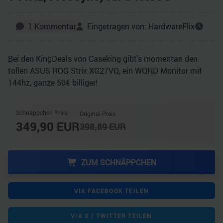
1
Kommentar
Eingetragen von:
HardwareFlix
Bei den KingDeals von Caseking gibt's momentan den
tollen ASUS ROG Strix XG27VQ, ein WQHD Monitor mit
144hz, ganze 50€ billiger!
Schnäppchen Preis
Original Preis
349,90
EUR
398,89
EUR
ZUM SCHNÄPPCHEN
VIA FACEBOOK TEILEN
VIA X / TWITTER TEILEN