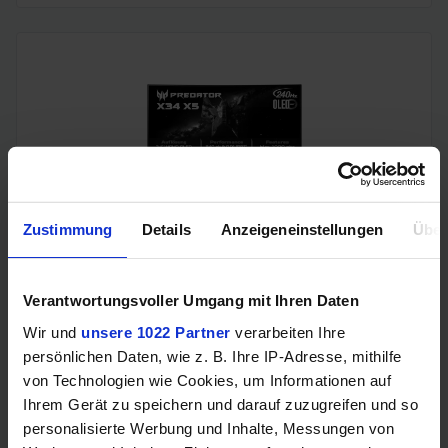
Zustimmung
Details
Anzeigeneinstellungen
Über
Acer Predator Ultrawide (240Hz, UWQHD, QD-OLED,
curved, FreeSync Premium Pro, 99% DCI-P3)
Verantwortungsvoller Umgang mit Ihren Daten
Wir und
unsere 1022 Partner
verarbeiten Ihre
persönlichen Daten, wie z. B. Ihre IP-Adresse, mithilfe
von Technologien wie Cookies, um Informationen auf
Ihrem Gerät zu speichern und darauf zuzugreifen und so
personalisierte Werbung und Inhalte, Messungen von