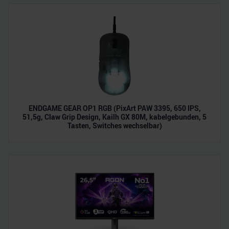
analysieren. Außerdem geben wir Informationen zu Ihrer
Verwendung unserer Website an unsere Partner für
soziale Medien, Werbung und Analysen weiter. Unsere
Partner führen diese Informationen möglicherweise mit
weiteren Daten zusammen, die Sie ihnen bereitgestellt
haben oder die sie im Rahmen Ihrer Nutzung der Dienste
gesammelt haben.
ENDGAME GEAR OP1 RGB (PixArt PAW 3395, 650 IPS,
51,5g, Claw Grip Design, Kailh GX 80M, kabelgebunden, 5
Tasten, Switches wechselbar)