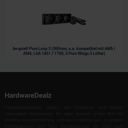
be quiet! Pure Loop 3 (360mm, u.a. kompatibel mit AM5 /
AM4, LGA 1851 / 1700, 3 Pure Wings 3 Lüfter)
HardwareDealz
Transparenzhinweis: Dubaro und Silentware sind Marken
verbundener Unternehmen. Wir legen dennoch großen Wert auf
objektive Berichterstattung und faire Empfehlungen. In unseren
Kaufberatungen und Tests berücksichtigen wir stets auch