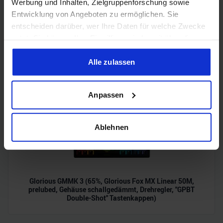
Werbung und Inhalten, Zielgruppenforschung sowie
Entwicklung von Angeboten zu ermöglichen. Sie
entscheiden darüber, wer Ihre Daten für welche Zwecke
Corsair 3500X LX-R RGB iCUE LINK (Midi-Tower, 3 x iCUE
nutzt. Sie können Ihre Einwilligung jederzeit über die
LINK LX120R RGB-Lüfter, Back-Connect, iCUE LINK
Cookie-Erklärung oder durch Klicken auf das Privacy
System Hub)
Trigger Symbol ändern oder widerrufen
Alle zulassen
Wenn Sie es erlauben, würden wir auch gerne:
Anpassen
Informationen über Ihre geografische Lage erfassen,
welche bis auf einige Meter genau sein können
Ihr Gerät durch aktives Scannen nach bestimmten
Ablehnen
Merkmalen (Fingerprinting) identifizieren
Erfahren Sie mehr darüber, wie Ihre persönlichen Daten
verarbeitet werden, und legen Sie Ihre Präferenzen im
Abschnitt Einzelheiten
fest.
Glorious GMMK 3 (65%, Glorious Fox MX Linear 50M,
prelubed, Gehäuse schallgedämmt, Drehregler, "GPBT
Wir verwenden Cookies, um Inhalte und Anzeigen zu
Double-Shot" Tastenkappen)
personalisieren, Funktionen für soziale Medien anbieten
zu können und die Zugriffe auf unsere Website zu