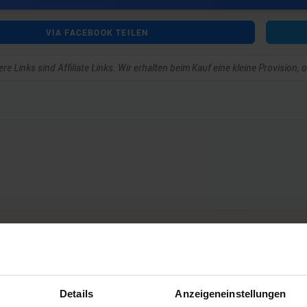
VIA FACEBOOK TEILEN
re Links sind Affiliate Links. Wir erhalten beim Kauf eine kleine Provision,
ar schreiben zu können.
Details
Anzeigeneinstellungen
Noch keine Kommentare vorhanden.