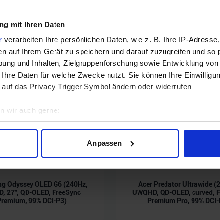
g mit Ihren Daten
r
verarbeiten Ihre persönlichen Daten, wie z. B. Ihre IP-Adresse,
en auf Ihrem Gerät zu speichern und darauf zuzugreifen und so 
ung und Inhalten, Zielgruppenforschung sowie Entwicklung von
 Ihre Daten für welche Zwecke nutzt. Sie können Ihre Einwilligun
 auf das Privacy Trigger Symbol ändern oder widerrufen
n wir auch gerne:
geografische Lage erfassen, welche bis auf einige Meter genau 
Scannen nach bestimmten Merkmalen (Fingerprinting) identifizie
Anpassen
ie Ihre persönlichen Daten verarbeitet werden, und legen Sie I
g Odyssey OLED G6 (240Hz,
Acer Predator Ultrawide (
nhalte und Anzeigen zu personalisieren, Funktionen für soziale
, 27", QD-OLED, FreeSync
UWQHD, QD-OLED, curved, F
Website zu analysieren. Außerdem geben wir Informationen zu I
Premium, 99% DCI-P3)
Premium Pro, 99% DCI-
r soziale Medien, Werbung und Analysen weiter. Unsere Partner