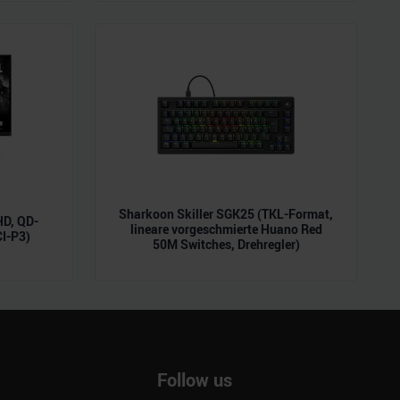
ie im Rahmen Ihrer Nutzung
Sharkoon Skiller SGK25 (TKL-Format,
D, QD-
lineare vorgeschmierte Huano Red
CI-P3)
50M Switches, Drehregler)
Follow us