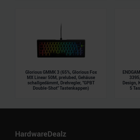
möglicherweise mit weiteren
der Dienste gesammelt habe
Glorious GMMK 3 (65%, Glorious Fox
ENDGAME
MX Linear 50M, prelubed, Gehäuse
3395,
schallgedämmt, Drehregler, "GPBT
Design, 
Double-Shot" Tastenkappen)
5 Tas
HardwareDealz