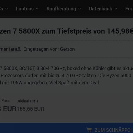
Cs
Laptops
Kaufberatung
Datenbank
Fo
en 7 5800X zum Tiefstpreis von 145,98€
mentare
Eingetragen von:
Gerson
 5800X, 8C/16T, 3.80-4.70GHz, boxed ohne Kühler gibt es aktuel
 Prozessors dürfen mit bis zu 4.70 GHz takten. Die Ryzen 5000
d mit 105W angegeben. Viel Spaß mit dem Deal.
 Preis
Original Preis
8
EUR
165,66
EUR
ZUM SCHNÄPPC