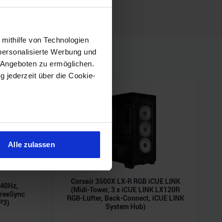
 mithilfe von Technologien
personalisierte Werbung und
 Angeboten zu ermöglichen.
g jederzeit über die Cookie-
sein können
ren
Alle zulassen
hre Präferenzen im
Abschnitt
Corsair 3500X LX-R RGB iCUE LINK
240Hz,
 Medien anbieten zu können
(Midi-Tower, 3 x iCUE LINK LX120R
reeSync
RGB-Lüfter, Back-Connect, iCUE LINK
hrer Verwendung unserer
P3)
System Hub)
 führen diese Informationen