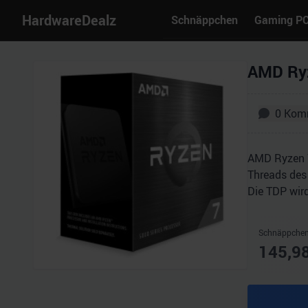
HardwareDealz
Schnäppchen
Gaming P
AMD Ryz
0
Kom
AMD Ryzen 7
Threads des
Die TDP wir
Schnäppchen
145,9