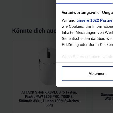
Verantwortungsvoller Umgan
Wir und
unsere 1022 Partne
wie Cookies, um Information
Könnte dich auch interessieren
Inhalte, Messungen von Werb
Sie entscheiden darüber, wer
Erklärung oder durch Klicken
Wenn Sie es erlauben, würde
Informationen über Ihre 
Ihr Gerät durch aktives 
Ablehnen
Erfahren Sie mehr darüber, w
Einzelheiten
fest.
ATTACK SHARK X8PLUS (5 Tasten,
Samsun
Wir verwenden Cookies, um I
PixArt PAW 3395 PRO, 700IPS,
WQHD
500mAh Akku, Huano 100M Switches,
und die Zugriffe auf unsere 
55g)
Website an unsere Partner fü