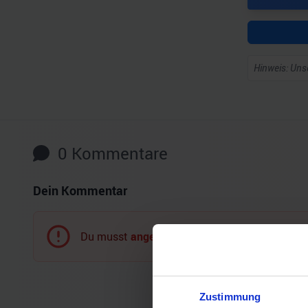
Hinweis: Unse
0
Kommentare
Dein Kommentar
Du musst
angemeldet
sein, um einen Komment
Zustimmung