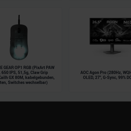
 Daten zusammen, die Sie ihnen bereitgestellt haben oder die s
n.
 GEAR OP1 RGB (PixArt PAW
 650 IPS, 51,5g, Claw Grip
AOC Agon Pro (280Hz, WQH
Kailh GX 80M, kabelgebunden,
OLED, 27", G-Sync, 99% D
ten, Switches wechselbar)