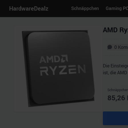
HardwareDealz
Schnäppchen
Gaming P
AMD Ryz
0
Kom
Die Einsteig
ist, die AMD
Schnäppchen
85,26