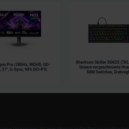
n.
Sharkoon Skiller SGK25 (TK
gon Pro (280Hz, WQHD, QD-
lineare vorgeschmierte Hu
 27", G-Sync, 99% DCI-P3)
50M Switches, Drehregl
dener Unternehmen. Wir legen dennoch großen Wert auf objektive Beric