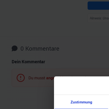
Hinweis: Unse
0
Kommentare
Dein Kommentar
Du musst
angemeldet
sein, um einen Komment
Zustimmung