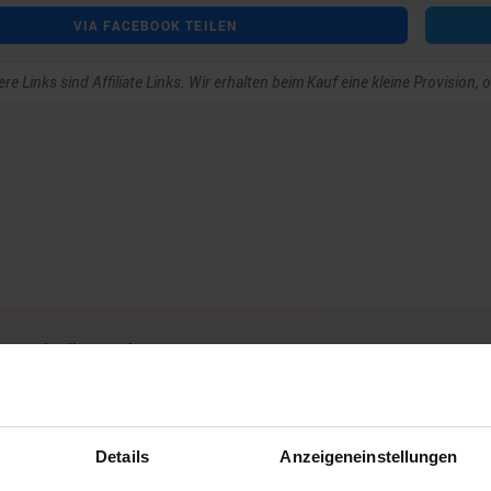
VIA FACEBOOK TEILEN
re Links sind Affiliate Links. Wir erhalten beim Kauf eine kleine Provision,
ar schreiben zu können.
Details
Anzeigeneinstellungen
Noch keine Kommentare vorhanden.