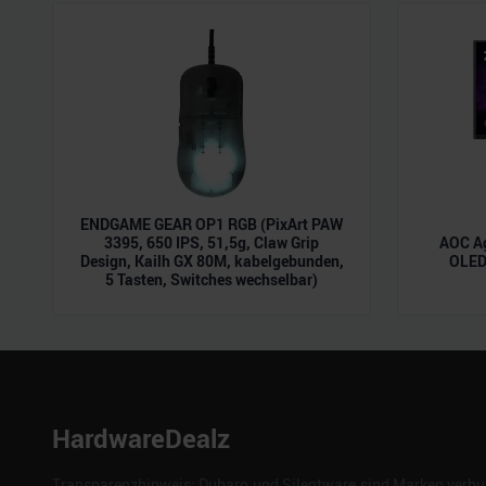
der Dienste gesammelt habe
ENDGAME GEAR OP1 RGB (PixArt PAW
3395, 650 IPS, 51,5g, Claw Grip
AOC A
Design, Kailh GX 80M, kabelgebunden,
OLED,
5 Tasten, Switches wechselbar)
HardwareDealz
Transparenzhinweis: Dubaro und Silentware sind Marken verbun