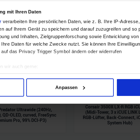
g mit Ihren Daten
r
verarbeiten Ihre persönlichen Daten, wie z. B. Ihre IP-Adresse,
en auf Ihrem Gerät zu speichern und darauf zuzugreifen und so 
ung und Inhalten, Zielgruppenforschung sowie Entwicklung von
 Ihre Daten für welche Zwecke nutzt. Sie können Ihre Einwilligun
 auf das Privacy Trigger Symbol ändern oder widerrufen
n wir auch gerne:
geografische Lage erfassen, welche bis auf einige Meter genau 
Scannen nach bestimmten Merkmalen (Fingerprinting) identifizie
Anpassen
ie Ihre persönlichen Daten verarbeitet werden, und legen Sie I
Corsair 3500X LX-R RGB iC
Predator Ultrawide (240Hz,
(Midi-Tower, 3 x iCUE LINK
nhalte und Anzeigen zu personalisieren, Funktionen für soziale
 QD-OLED, curved, FreeSync
RGB-Lüfter, Back-Connect, i
emium Pro, 99% DCI-P3)
Website zu analysieren. Außerdem geben wir Informationen zu I
System Hub)
r soziale Medien, Werbung und Analysen weiter. Unsere Partner
 Daten zusammen, die Sie ihnen bereitgestellt haben oder die s