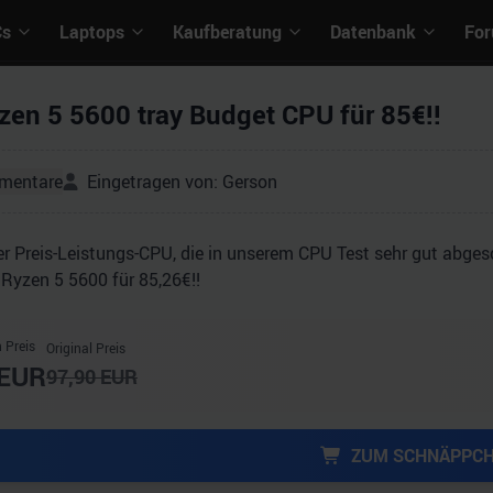
Cs
Laptops
Kaufberatung
Datenbank
Fo
en 5 5600 tray Budget CPU für 85€!!
mentare
Eingetragen von:
Gerson
er Preis-Leistungs-CPU, die in unserem CPU Test sehr gut abge
 Ryzen 5 5600 für 85,26€!!
 Preis
Original Preis
EUR
97,90
EUR
ZUM SCHNÄPPC