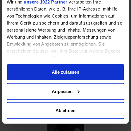
Wir und
unsere 1022 Partner
verarbeiten Ihre
persönlichen Daten, wie z. B. Ihre IP-Adresse, mithilfe
Samsung Odyssey OLED G6 (240Hz, WQHD, 27", QD-OLED,
FreeSync Premium, 99% DCI-P3)
von Technologien wie Cookies, um Informationen auf
Ihrem Gerät zu speichern und darauf zuzugreifen und so
personalisierte Werbung und Inhalte, Messungen von
Werbung und Inhalten, Zielgruppenforschung sowie
Entwicklung von Angeboten zu ermöglichen. Sie
entscheiden darüber, wer Ihre Daten für welche Zwecke
nutzt. Sie können Ihre Einwilligung jederzeit über die
Cookie-Erklärung oder durch Klicken auf das Privacy
Trigger Symbol ändern oder widerrufen
Alle zulassen
Wenn Sie es erlauben, würden wir auch gerne:
Acer Predator Ultrawide (240Hz, UWQHD, QD-OLED,
Anpassen
Informationen über Ihre geografische Lage erfassen,
curved, FreeSync Premium Pro, 99% DCI-P3)
welche bis auf einige Meter genau sein können
Ihr Gerät durch aktives Scannen nach bestimmten
Ablehnen
Merkmalen (Fingerprinting) identifizieren
Erfahren Sie mehr darüber, wie Ihre persönlichen Daten
verarbeitet werden, und legen Sie Ihre Präferenzen im