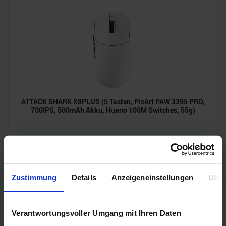
ATTACK SHARK X8PLUS (5 Tasten, PixArt PAW 3395 PRO,
700IPS, 500mAh Akku, Huano 100M Switches, 55g)
Zustimmung
Details
Anzeigeneinstellungen
Über
Verantwortungsvoller Umgang mit Ihren Daten