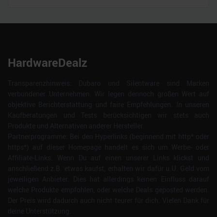
HardwareDealz
Transparenzhinweis: Dubaro und Silentware sind Marken
verbundener Unternehmen. Wir legen dennoch großen Wert auf
objektive Berichterstattung und faire Empfehlungen. In unseren
Kaufberatungen und Tests berücksichtigen wir stets auch
Produkte und Alternativen anderer Hersteller.
Partnerprogramme: Bei den Hyperlinks (beginnend mit http* oder
https*) auf dieser Homepage handelt es sich um Werbe- oder
Affiliate-Links. Wenn Du auf einen unserer Links klickst und
anschließend z.B. etwas kaufst, erhalten wir dafür u.U. Geld vom
jeweiligen Anbieter. Dies hat allerdings keinen Einfluss darauf
welche Produkte empfohlen, oder welche Deals geposted werden.
Der Preis wird dadurch auch nicht teurer für dich. Vielen Dank für
deine Unterstützung.