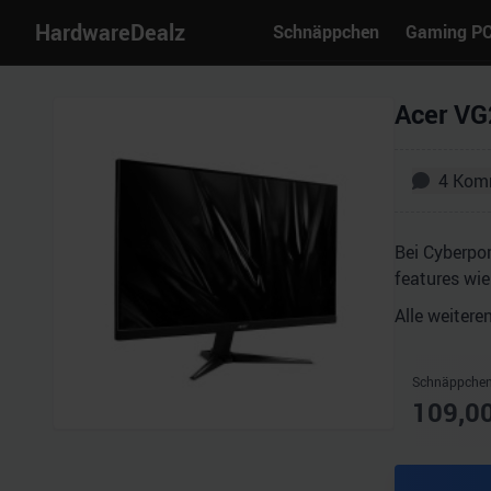
HardwareDealz
Schnäppchen
Gaming P
Acer VG
4
Kom
Bei Cyberpo
features wi
Alle weiteren
Schnäppchen
109,0