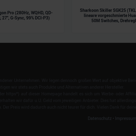
Sharkoon Skiller SGK25 (TK
gon Pro (280Hz, WQHD, QD-
lineare vorgeschmierte Hu
 27", G-Sync, 99% DCI-P3)
50M Switches, Drehregl
dener Unternehmen. Wir legen dennoch großen Wert auf objektive Beric
gen wir stets auch Produkte und Alternativen anderer Hersteller.
er https*) auf dieser Homepage handelt es sich um Werbe- oder Affili
erhalten wir dafür u.U. Geld vom jeweiligen Anbieter. Dies hat allerding
Der Preis wird dadurch auch nicht teurer für dich. Vielen Dank für dein
Datenschutz
•
Impressu