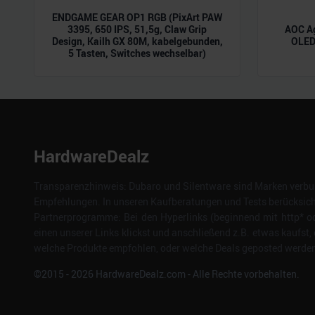
ENDGAME GEAR OP1 RGB (PixArt PAW
3395, 650 IPS, 51,5g, Claw Grip
AOC A
Design, Kailh GX 80M, kabelgebunden,
OLED,
5 Tasten, Switches wechselbar)
HardwareDealz
Transparenzhinweis: Dubaro und Silentware sind Marken verbun
Empfehlungen. In unseren Kaufberatungen und Tests berücksichti
Partnerprogramme: Bei den Hyperlinks (beginnend mit http* od
einen unserer Links klickst und anschließend z.B. etwas kaufst, 
welche Produkte empfohlen, oder welche Deals geposted werden. 
©2015 -
2026
HardwareDealz.com - Alle Rechte vorbehalten.