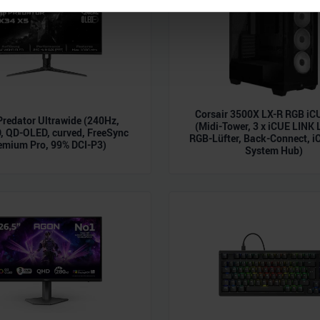
nhalte und Anzeigen zu personalisieren, Funktionen für soziale
Website zu analysieren. Außerdem geben wir Informationen zu I
r soziale Medien, Werbung und Analysen weiter. Unsere Partner
 Daten zusammen, die Sie ihnen bereitgestellt haben oder die s
n.
Corsair 3500X LX-R RGB iC
Predator Ultrawide (240Hz,
(Midi-Tower, 3 x iCUE LINK
 QD-OLED, curved, FreeSync
RGB-Lüfter, Back-Connect, i
emium Pro, 99% DCI-P3)
System Hub)