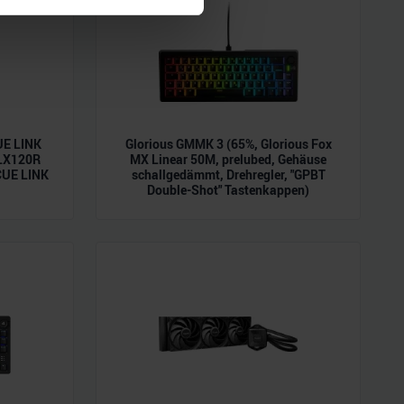
 Medien anbieten zu können
hrer Verwendung unserer
 führen diese Informationen
ie im Rahmen Ihrer Nutzung
UE LINK
Glorious GMMK 3 (65%, Glorious Fox
 LX120R
MX Linear 50M, prelubed, Gehäuse
CUE LINK
schallgedämmt, Drehregler, "GPBT
Double-Shot" Tastenkappen)