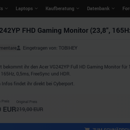
Cs
Laptops
Kaufberatung
Datenbank
Fo
242YP FHD Gaming Monitor (23,8", 165Hz,
mentare
Eingetragen von:
TOBIHEY
rt bekommt ihr den Acer VG242YP Full HD Gaming Monitor für 10
e 165Hz, 0,5ms, FreeSync und HDR.
 Infos findet ihr direkt bei Cyberport.
 Preis
Original Preis
0
EUR
219,00
EUR