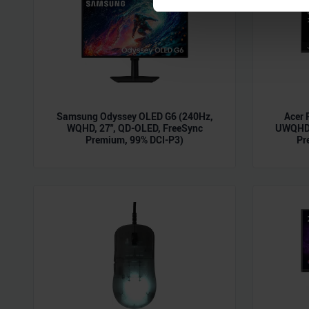
Einzelheiten
fest.
Wir verwenden Cookies, um I
und die Zugriffe auf unsere 
Website an unsere Partner fü
möglicherweise mit weiteren
der Dienste gesammelt habe
Samsung Odyssey OLED G6 (240Hz,
Acer 
WQHD, 27", QD-OLED, FreeSync
UWQHD,
Premium, 99% DCI-P3)
Pr