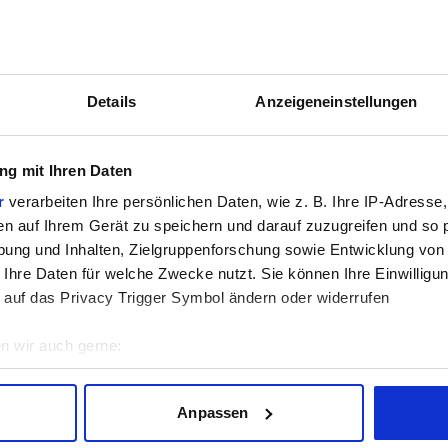
der zisch zu befestigen? Also das heisst kann man den fuss entfernen
Details
Anzeigeneinstellungen
g mit Ihren Daten
ch hab ichs nem Kumpel gezeigt und war er wieder beim alten Preis :D
r
verarbeiten Ihre persönlichen Daten, wie z. B. Ihre IP-Adresse,
en auf Ihrem Gerät zu speichern und darauf zuzugreifen und so 
ung und Inhalten, Zielgruppenforschung sowie Entwicklung von
 Ihre Daten für welche Zwecke nutzt. Sie können Ihre Einwilligun
 auf das Privacy Trigger Symbol ändern oder widerrufen
n wir auch gerne:
geografische Lage erfassen, welche bis auf einige Meter genau 
Scannen nach bestimmten Merkmalen (Fingerprinting) identifizie
Anpassen
ie Ihre persönlichen Daten verarbeitet werden, und legen Sie I