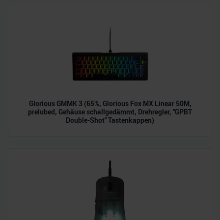
zu können und die Zugriffe auf unsere Website zu
analysieren. Außerdem geben wir Informationen zu Ihrer
Verwendung unserer Website an unsere Partner für
soziale Medien, Werbung und Analysen weiter. Unsere
Partner führen diese Informationen möglicherweise mit
weiteren Daten zusammen, die Sie ihnen bereitgestellt
haben oder die sie im Rahmen Ihrer Nutzung der Dienste
gesammelt haben.
Glorious GMMK 3 (65%, Glorious Fox MX Linear 50M,
prelubed, Gehäuse schallgedämmt, Drehregler, "GPBT
Double-Shot" Tastenkappen)