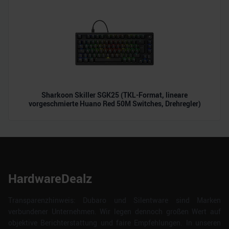
Sharkoon Skiller SGK25 (TKL-Format, lineare
vorgeschmierte Huano Red 50M Switches, Drehregler)
HardwareDealz
Transparenzhinweis: Dubaro und Silentware sind Marken
verbundener Unternehmen. Wir legen dennoch großen Wert auf
objektive Berichterstattung und faire Empfehlungen. In unseren