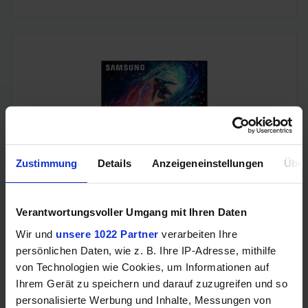
Zustimmung
Details
Anzeigeneinstellungen
Über
Samsung Odyssey OLED G6 (240Hz, WQHD, 27", QD-OLED,
FreeSync Premium, 99% DCI-P3)
Verantwortungsvoller Umgang mit Ihren Daten
Wir und
unsere 1022 Partner
verarbeiten Ihre
persönlichen Daten, wie z. B. Ihre IP-Adresse, mithilfe
von Technologien wie Cookies, um Informationen auf
Ihrem Gerät zu speichern und darauf zuzugreifen und so
personalisierte Werbung und Inhalte, Messungen von