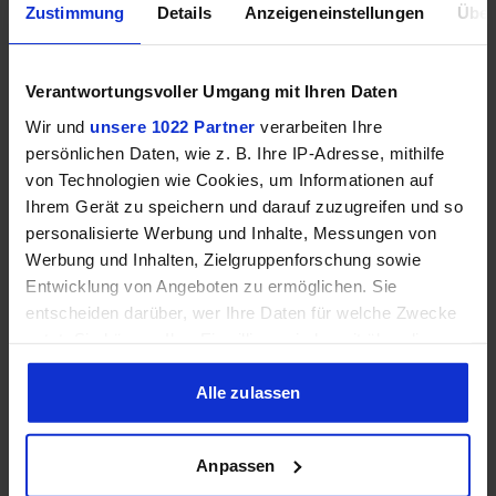
Zustimmung
Details
Anzeigeneinstellungen
Über
Auflösung
Verantwortungsvoller Umgang mit Ihren Daten
Settings
Wir und
unsere 1022 Partner
verarbeiten Ihre
persönlichen Daten, wie z. B. Ihre IP-Adresse, mithilfe
von Technologien wie Cookies, um Informationen auf
Ihrem Gerät zu speichern und darauf zuzugreifen und so
personalisierte Werbung und Inhalte, Messungen von
Serien wählen
Spiele wählen
Werbung und Inhalten, Zielgruppenforschung sowie
Entwicklung von Angeboten zu ermöglichen. Sie
Average
1% Low
entscheiden darüber, wer Ihre Daten für welche Zwecke
nutzt. Sie können Ihre Einwilligung jederzeit über die
Cookie-Erklärung oder durch Klicken auf das Privacy
Keine Ergebnisse für die gewählte Kombination
Trigger Symbol ändern oder widerrufen
Alle zulassen
gefunden.
Wenn Sie es erlauben, würden wir auch gerne:
Anpassen
Informationen über Ihre geografische Lage erfassen,