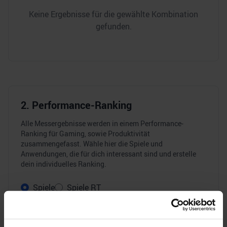
Keine Ergebnisse für die gewählte Kombination
gefunden.
2. Performance-Ranking
Alle Messergebnisse werden in einem Performance-
Ranking für Gaming, sowie Produktivität
zusammengefasst. Wähle hier die Spiele und
Anwendungen, die für dich interessant sind und erstelle
dein individuelles Ranking.
Spiele
Spiele RT
Anwendungen (Single-Core)
Anwendungen (Multi-Core)