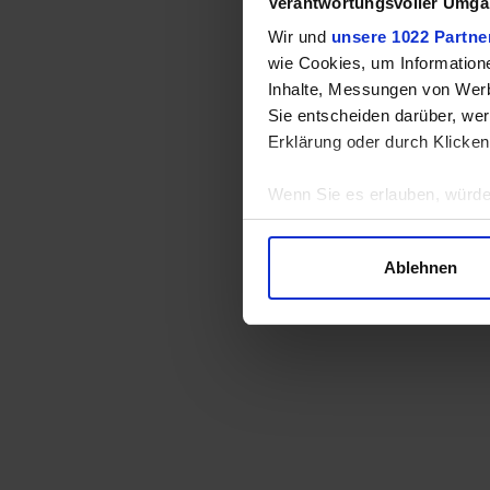
Verantwortungsvoller Umgan
Wir und
unsere 1022 Partne
wie Cookies, um Information
Inhalte, Messungen von Werb
Sie entscheiden darüber, wer
Erklärung oder durch Klicken
Wenn Sie es erlauben, würde
Informationen über Ihre 
Ihr Gerät durch aktives 
Ablehnen
Erfahren Sie mehr darüber, w
Einzelheiten
fest.
Wir verwenden Cookies, um I
und die Zugriffe auf unsere 
Website an unsere Partner fü
möglicherweise mit weiteren
der Dienste gesammelt habe