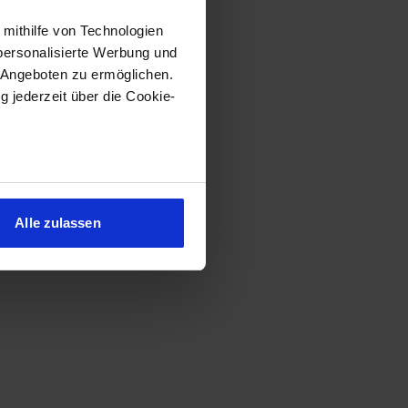
 mithilfe von Technologien
personalisierte Werbung und
 Angeboten zu ermöglichen.
g jederzeit über die Cookie-
sein können
ren
Alle zulassen
hre Präferenzen im
Abschnitt
 Medien anbieten zu können
hrer Verwendung unserer
 führen diese Informationen
ie im Rahmen Ihrer Nutzung