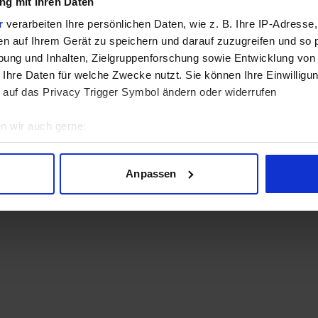
g mit Ihren Daten
r
verarbeiten Ihre persönlichen Daten, wie z. B. Ihre IP-Adresse,
en auf Ihrem Gerät zu speichern und darauf zuzugreifen und so 
ung und Inhalten, Zielgruppenforschung sowie Entwicklung von
 Ihre Daten für welche Zwecke nutzt. Sie können Ihre Einwilligun
 auf das Privacy Trigger Symbol ändern oder widerrufen
n wir auch gerne:
geografische Lage erfassen, welche bis auf einige Meter genau 
Scannen nach bestimmten Merkmalen (Fingerprinting) identifizie
Anpassen
ie Ihre persönlichen Daten verarbeitet werden, und legen Sie I
nhalte und Anzeigen zu personalisieren, Funktionen für soziale
Website zu analysieren. Außerdem geben wir Informationen zu I
r soziale Medien, Werbung und Analysen weiter. Unsere Partner
 Daten zusammen, die Sie ihnen bereitgestellt haben oder die s
n.