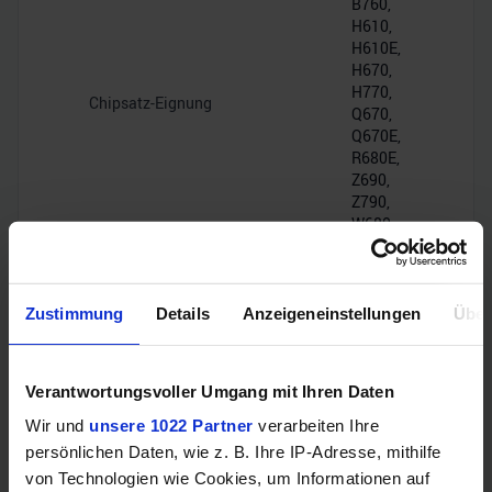
B760,
H610,
H610E,
H670,
H770,
Chipsatz-Eignung
Q670,
Q670E,
R680E,
Z690,
Z790,
W680
DMI
4.0,
Zustimmung
Details
Anzeigeneinstellungen
Über
Chipsatz-Interface
16GT/s
(PCIe
4.0 x8)
Verantwortungsvoller Umgang mit Ihren Daten
Wir und
unsere 1022 Partner
verarbeiten Ihre
PCIe-Lanes
20
persönlichen Daten, wie z. B. Ihre IP-Adresse, mithilfe
von Technologien wie Cookies, um Informationen auf