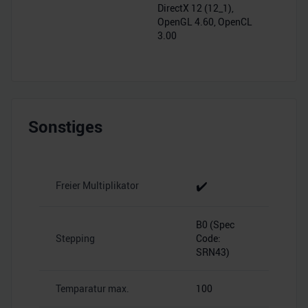
DirectX 12 (12_1),
OpenGL 4.60, OpenCL
3.00
Sonstiges
✔️
Freier Multiplikator
B0 (Spec
Stepping
Code:
SRN43)
Temparatur max.
100