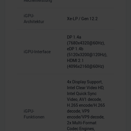
Rechenleistung
iGPU-
Xe-LP / Gen 12.2
Architektur
DP 1.4a
(7680x4320@60Hz),
eDP 1.4b
iGPU-Interface
(5120x3200@120Hz),
HDMI 2.1
(4096x2160@60Hz)
4x Display Support,
Intel Clear Video HD,
Intel Quick Sync
Video, AV1 decode,
H.265 encode/H.265
iGPU-
decode, VP9
Funktionen
encode/VP9 decode,
2x Multi-Format
Codec Engines,