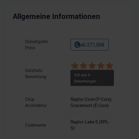
Allgemeine Informationen
Günstigster
ab
271,00
€
Preis
Geizhals
5
/5 aus
4
Bewertung
Bewertungen
Chip-
Raptor Cove (P-Core),
Architektur
Gracemont (E-Core)
Raptor Lake-S (RPL-
Codename
S)