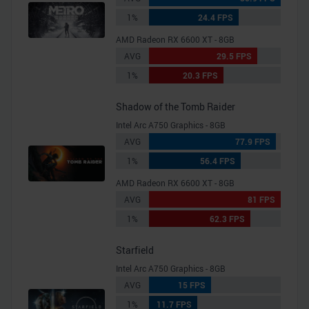
1%
24.4 FPS
AMD Radeon RX 6600 XT - 8GB
AVG
29.5 FPS
1%
20.3 FPS
Shadow of the Tomb Raider
Intel Arc A750 Graphics - 8GB
AVG
77.9 FPS
1%
56.4 FPS
AMD Radeon RX 6600 XT - 8GB
AVG
81 FPS
1%
62.3 FPS
Starfield
Intel Arc A750 Graphics - 8GB
AVG
15 FPS
1%
11.7 FPS