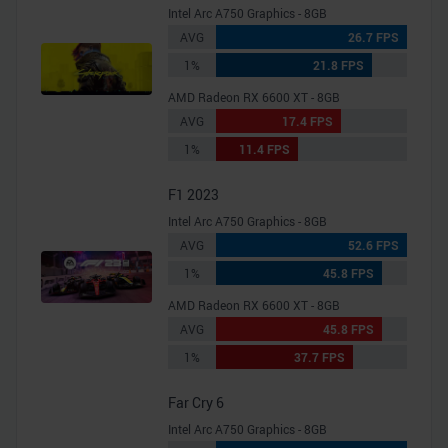
Intel Arc A750 Graphics - 8GB
AVG
26.7 FPS
1%
21.8 FPS
AMD Radeon RX 6600 XT - 8GB
AVG
17.4 FPS
1%
11.4 FPS
F1 2023
Intel Arc A750 Graphics - 8GB
AVG
52.6 FPS
1%
45.8 FPS
AMD Radeon RX 6600 XT - 8GB
AVG
45.8 FPS
1%
37.7 FPS
Far Cry 6
Intel Arc A750 Graphics - 8GB