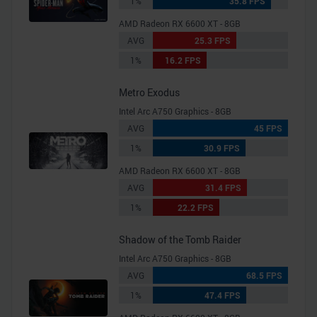
1%
35.8 FPS
AMD Radeon RX 6600 XT - 8GB
AVG
25.3 FPS
1%
16.2 FPS
Metro Exodus
Intel Arc A750 Graphics - 8GB
AVG
45 FPS
1%
30.9 FPS
AMD Radeon RX 6600 XT - 8GB
AVG
31.4 FPS
1%
22.2 FPS
Shadow of the Tomb Raider
Intel Arc A750 Graphics - 8GB
AVG
68.5 FPS
1%
47.4 FPS