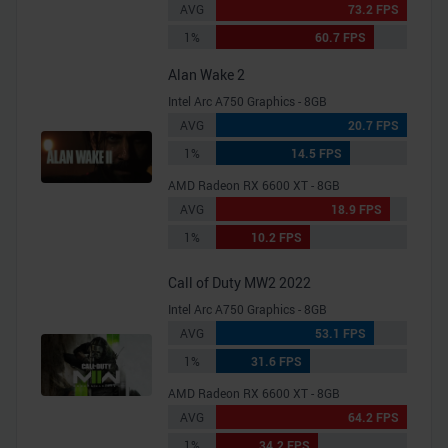
AVG
73.2 FPS
analysieren. Außerdem geben wir Informationen zu Ihrer
1%
60.7 FPS
Verwendung unserer Website an unsere Partner für
soziale Medien, Werbung und Analysen weiter. Unsere
Alan Wake 2
Partner führen diese Informationen möglicherweise mit
Intel Arc A750 Graphics - 8GB
weiteren Daten zusammen, die Sie ihnen bereitgestellt
AVG
20.7 FPS
haben oder die sie im Rahmen Ihrer Nutzung der Dienste
1%
14.5 FPS
gesammelt haben.
AMD Radeon RX 6600 XT - 8GB
AVG
18.9 FPS
1%
10.2 FPS
Call of Duty MW2 2022
Intel Arc A750 Graphics - 8GB
AVG
53.1 FPS
1%
31.6 FPS
AMD Radeon RX 6600 XT - 8GB
AVG
64.2 FPS
1%
34.2 FPS