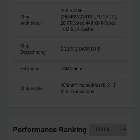
28Xe/448EU
Chip-
(3584SP/224TMU/112ROP),
–
Architektur
28 RT-Cores, 448 XMX-Cores,
16MiB L2-Cache
Chip-
DG2-512 (ACM-G10)
–
Bezeichnung
Fertigung
TSMC 6nm
–
406mm², monolithisch, 21.7
Chip-Größe
–
Mrd. Transistoren
Performance Ranking