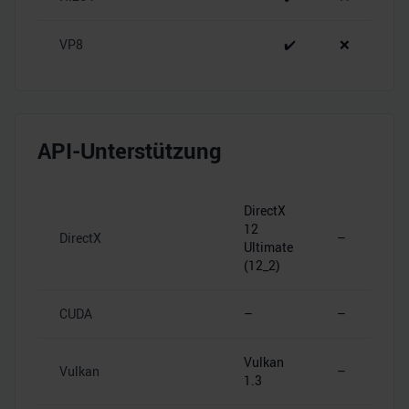
VP8
✔️
❌
API-Unterstützung
DirectX
12
DirectX
–
Ultimate
(12_2)
CUDA
–
–
Vulkan
Vulkan
–
1.3