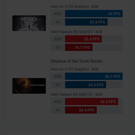
Intel Arc A750 Graphics - 8GB
AVG
35 FPS
1%
25.8 FPS
AMD Radeon RX 6600 XT - 8GB
AVG
22.4 FPS
1%
16.7 FPS
Shadow of the Tomb Raider
Intel Arc A750 Graphics - 8GB
AVG
48.1 FPS
1%
34.3 FPS
AMD Radeon RX 6600 XT - 8GB
AVG
44.4 FPS
1%
26.5 FPS