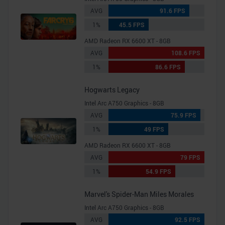
AVG
91.6 FPS
1%
45.5 FPS
AMD Radeon RX 6600 XT - 8GB
AVG
108.6 FPS
1%
86.6 FPS
Hogwarts Legacy
Intel Arc A750 Graphics - 8GB
AVG
75.9 FPS
1%
49 FPS
AMD Radeon RX 6600 XT - 8GB
AVG
79 FPS
1%
54.9 FPS
Marvel's Spider-Man Miles Morales
Intel Arc A750 Graphics - 8GB
AVG
92.5 FPS