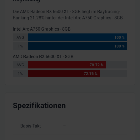
Die
AMD Radeon RX 6600 XT - 8GB
liegt im Raytracing-
Ranking
21.28
% hinter der
Intel Arc A750 Graphics - 8GB
Intel Arc A750 Graphics - 8GB
AVG
100 %
1%
100 %
AMD Radeon RX 6600 XT - 8GB
AVG
78.72 %
1%
72.76 %
Spezifikationen
Basis-Takt
–
–