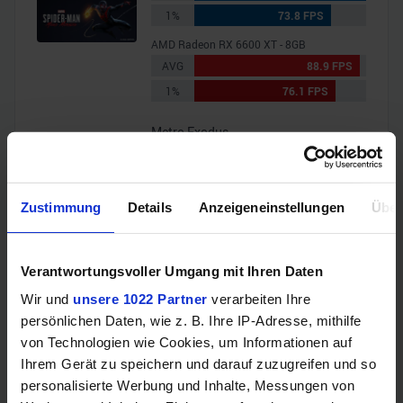
1%
73.8 FPS
AMD Radeon RX 6600 XT - 8GB
AVG
88.9 FPS
1%
76.1 FPS
Metro Exodus
Intel Arc A750 Graphics - 8GB
AVG
46.2 FPS
1%
30.4 FPS
Zustimmung
Details
Anzeigeneinstellungen
Über
AMD Radeon RX 6600 XT - 8GB
AVG
39.8 FPS
Verantwortungsvoller Umgang mit Ihren Daten
1%
26.3 FPS
Wir und
unsere 1022 Partner
verarbeiten Ihre
Shadow of the Tomb Raider
persönlichen Daten, wie z. B. Ihre IP-Adresse, mithilfe
von Technologien wie Cookies, um Informationen auf
Intel Arc A750 Graphics - 8GB
Ihrem Gerät zu speichern und darauf zuzugreifen und so
AVG
107.2 FPS
personalisierte Werbung und Inhalte, Messungen von
1%
74.5 FPS