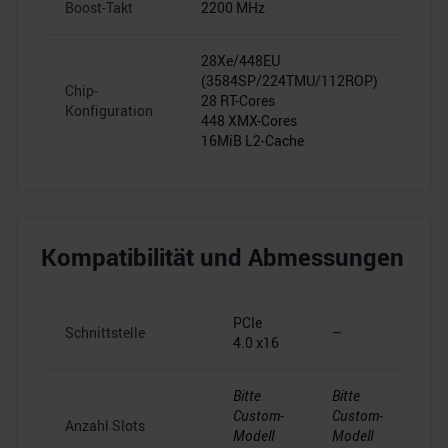
Boost-Takt
2200 MHz
–
28Xe/448EU
(3584SP/224TMU/112ROP)
Chip-
28 RT-Cores
–
Konfiguration
448 XMX-Cores
16MiB L2-Cache
Kompatibilität und Abmessungen
PCIe
Schnittstelle
–
4.0 x16
Bitte
Bitte
Custom-
Custom-
Anzahl Slots
Modell
Modell