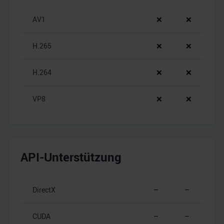
AV1
❌
❌
H.265
❌
❌
H.264
❌
❌
VP8
❌
❌
API-Unterstützung
DirectX
–
–
CUDA
–
–