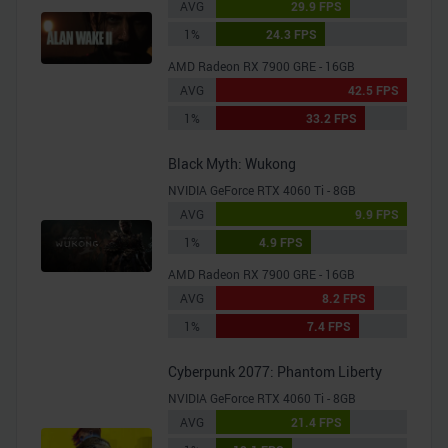
AVG
29.9 FPS
1%
24.3 FPS
AMD Radeon RX 7900 GRE - 16GB
AVG
42.5 FPS
1%
33.2 FPS
Black Myth: Wukong
NVIDIA GeForce RTX 4060 Ti - 8GB
AVG
9.9 FPS
1%
4.9 FPS
AMD Radeon RX 7900 GRE - 16GB
AVG
8.2 FPS
1%
7.4 FPS
Cyberpunk 2077: Phantom Liberty
NVIDIA GeForce RTX 4060 Ti - 8GB
AVG
21.4 FPS