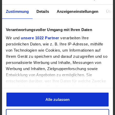
Black Myth: Wukong
NVIDIA GeForce RTX 4060 Ti - 8GB
Zustimmung
Details
Anzeigeneinstellungen
Über
AVG
20.2 FPS
1%
15.4 FPS
Verantwortungsvoller Umgang mit Ihren Daten
AMD Radeon RX 7900 GRE - 16GB
AVG
30.4 FPS
Wir und
unsere 1022 Partner
verarbeiten Ihre
persönlichen Daten, wie z. B. Ihre IP-Adresse, mithilfe
1%
24.5 FPS
von Technologien wie Cookies, um Informationen auf
Call of Duty: Black Ops 6
Ihrem Gerät zu speichern und darauf zuzugreifen und so
personalisierte Werbung und Inhalte, Messungen von
NVIDIA GeForce RTX 4060 Ti - 8GB
Werbung und Inhalten, Zielgruppenforschung sowie
AVG
61.7 FPS
Entwicklung von Angeboten zu ermöglichen. Sie
1%
51.6 FPS
entscheiden darüber, wer Ihre Daten für welche Zwecke
AMD Radeon RX 7900 GRE - 16GB
nutzt. Sie können Ihre Einwilligung jederzeit über die
AVG
100.8 FPS
Cookie-Erklärung oder durch Klicken auf das Privacy
1%
75.1 FPS
Trigger Symbol ändern oder widerrufen
Alle zulassen
Counter-Strike 2
Wenn Sie es erlauben, würden wir auch gerne: