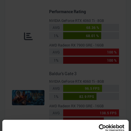
Performance Rating
NVIDIA GeForce RTX 4060 Ti - 8GB
AVG
68.36 %
1%
68.01 %
AMD Radeon RX 7900 GRE - 16GB
AVG
100 %
1%
100 %
Baldur's Gate 3
NVIDIA GeForce RTX 4060 Ti - 8GB
AVG
96.5 FPS
1%
82.9 FPS
AMD Radeon RX 7900 GRE - 16GB
AVG
138.5 FPS
1%
100.5 FPS