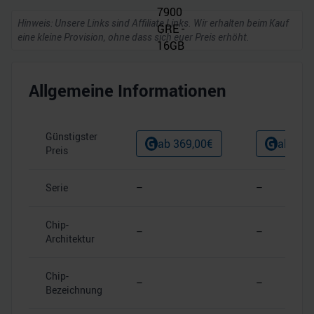
Hinweis: Unsere Links sind Affiliate Links. Wir erhalten beim Kauf
eine kleine Provision, ohne dass sich euer Preis erhöht.
Allgemeine Informationen
Günstigster
ab
369,00
€
ab
569
Preis
Serie
–
–
Chip-
–
–
Architektur
Chip-
–
–
Bezeichnung