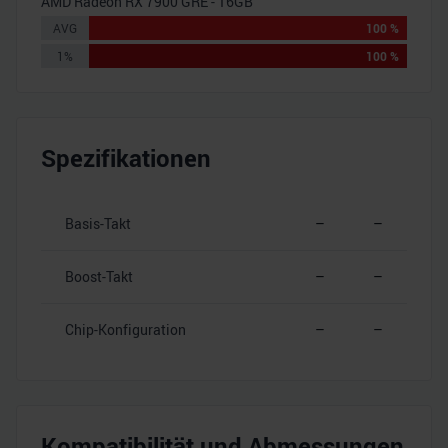
AMD Radeon RX 7900 GRE - 16GB
AVG
100 %
1%
100 %
Spezifikationen
Basis-Takt
–
–
Boost-Takt
–
–
Chip-Konfiguration
–
–
Kompatibilität und Abmessungen