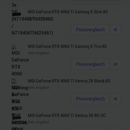
Wir verwenden Cookies, um Inhalte und Anzeigen zu
MSI GeForce RTX 4060 Ti Gaming X Slim 8G
personalisieren, Funktionen für soziale Medien anbieten
Kein Angebot
zu können und die Zugriffe auf unsere Website zu
analysieren. Außerdem geben wir Informationen zu Ihrer
Preisvergleich
Verwendung unserer Website an unsere Partner für
soziale Medien, Werbung und Analysen weiter. Unsere
MSI GeForce RTX 4060 Ti Gaming X Trio 8G
Partner führen diese Informationen möglicherweise mit
Kein Angebot
weiteren Daten zusammen, die Sie ihnen bereitgestellt
Preisvergleich
haben oder die sie im Rahmen Ihrer Nutzung der Dienste
gesammelt haben.
MSI GeForce RTX 4060 Ti Ventus 2X Black 8G
Kein Angebot
Preisvergleich
MSI GeForce RTX 4060 Ti Ventus 3X 8G OC
Kein Angebot