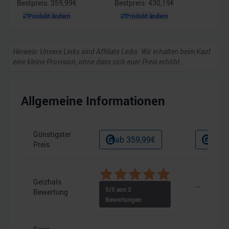
Bestpreis:
359,99
€
Bestpreis:
430,19
€
Produkt ändern
Produkt ändern
Hinweis: Unsere Links sind Affiliate Links. Wir erhalten beim Kauf
eine kleine Provision, ohne dass sich euer Preis erhöht.
Allgemeine Informationen
Günstigster
ab
359,99
€
ab
4
Preis
Geizhals
–
5
/5 aus
2
Bewertung
Bewertungen