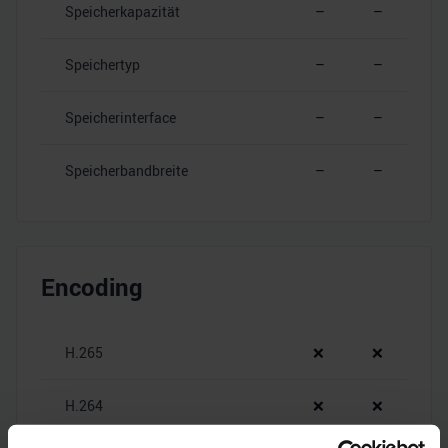
Speicherkapazität
–
–
Speichertyp
–
–
Speicherinterface
–
–
Speicherbandbreite
–
–
Encoding
H.265
❌
❌
H.264
❌
❌