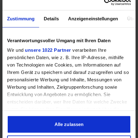
Zustimmung
Details
Anzeigeneinstellungen
Über
Decoding
Verantwortungsvoller Umgang mit Ihren Daten
AV1
❌
❌
Wir und
unsere 1022 Partner
verarbeiten Ihre
persönlichen Daten, wie z. B. Ihre IP-Adresse, mithilfe
H.265
❌
❌
von Technologien wie Cookies, um Informationen auf
Ihrem Gerät zu speichern und darauf zuzugreifen und so
H.264
❌
❌
personalisierte Werbung und Inhalte, Messungen von
Werbung und Inhalten, Zielgruppenforschung sowie
VP8
❌
❌
Entwicklung von Angeboten zu ermöglichen. Sie
entscheiden darüber, wer Ihre Daten für welche Zwecke
nutzt. Sie können Ihre Einwilligung jederzeit über die
Cookie-Erklärung oder durch Klicken auf das Privacy
Trigger Symbol ändern oder widerrufen
Alle zulassen
API-Unterstützung