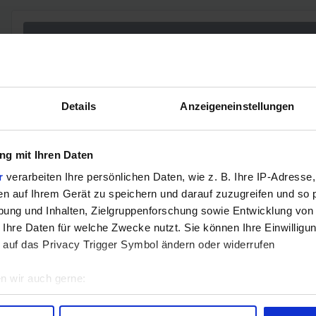
KEINE A
Verg
Details
Anzeigeneinstellungen
g mit Ihren Daten
GEWINNSPIEL
r
verarbeiten Ihre persönlichen Daten, wie z. B. Ihre IP-Adresse,
Gewinne einen MSI Gaming PC mit RTX 5070 T
en auf Ihrem Gerät zu speichern und darauf zuzugreifen und so 
ung und Inhalten, Zielgruppenforschung sowie Entwicklung von
Bis zum 21. August hast du die Chance, bei unserem Gewinnspie
 Ihre Daten für welche Zwecke nutzt. Sie können Ihre Einwilligun
gewinnen. Die Komponenten, den Zusammenbau, die Spiele-Ben
 auf das Privacy Trigger Symbol ändern oder widerrufen
Jetzt teilnehmen!
n wir auch gerne:
geografische Lage erfassen, welche bis auf einige Meter genau 
Scannen nach bestimmten Merkmalen (Fingerprinting) identifizie