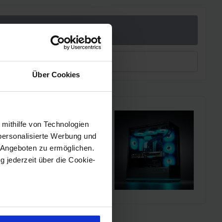
NGEBOTE
leichen
Über Cookies
 mithilfe von Technologien
i!!
personalisierte Werbung und
 Angeboten zu ermöglichen.
l einen MSI Gaming-PC zu
g jederzeit über die Cookie-
chmarks und den
sein können
ren