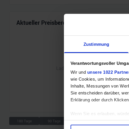
Aktueller Preisbereich
Zustimmung
Verantwortungsvoller Umgan
Lade Chart...
Wir und
unsere 1022 Partne
wie Cookies, um Information
Inhalte, Messungen von Werb
Sie entscheiden darüber, wer
Erklärung oder durch Klicken
Wenn Sie es erlauben, würde
180 Tage
90 Tage
30 Tage
7 Tage
Informationen über Ihre 
Ihr Gerät durch aktives 