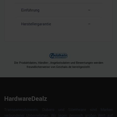
Einführung
–
Herstellergarantie
–
Die Produktdaten, Händler-, Angebotsdaten und Bewertungen werden
freundlicherweise von Geizhals.de bereitgestellt.
HardwareDealz
Transparenzhinweis: Dubaro und Silentware sind Marken
verbundener Unternehmen. Wir legen dennoch großen Wert auf