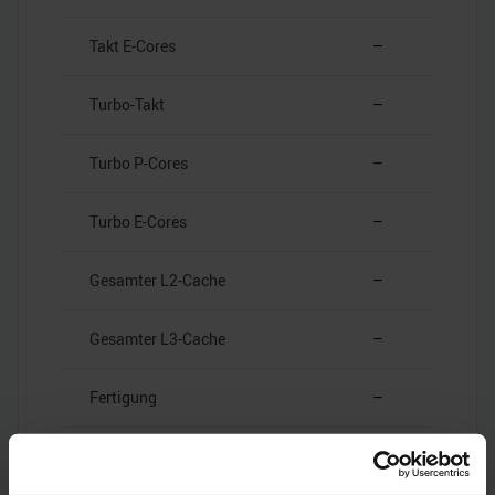
Takt E-Cores
–
Turbo-Takt
–
Turbo P-Cores
–
Turbo E-Cores
–
Gesamter L2-Cache
–
Gesamter L3-Cache
–
Fertigung
–
Leistungsaufnahme (TDP)
–