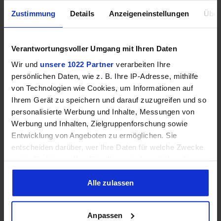
Zustimmung
Details
Anzeigeneinstellungen
Über
Mainboard-Kompatibilität
Verantwortungsvoller Umgang mit Ihren Daten
Wir und
unsere 1022 Partner
verarbeiten Ihre
persönlichen Daten, wie z. B. Ihre IP-Adresse, mithilfe
Sockel
–
von Technologien wie Cookies, um Informationen auf
Ihrem Gerät zu speichern und darauf zuzugreifen und so
personalisierte Werbung und Inhalte, Messungen von
Chipsatz-Eignung
–
Werbung und Inhalten, Zielgruppenforschung sowie
Entwicklung von Angeboten zu ermöglichen. Sie
Chipsatz-Interface
–
entscheiden darüber, wer Ihre Daten für welche Zwecke
nutzt. Sie können Ihre Einwilligung jederzeit über die
PCIe-Lanes
–
Cookie-Erklärung oder durch Klicken auf das Privacy
Trigger Symbol ändern oder widerrufen
Alle zulassen
Wenn Sie es erlauben, würden wir auch gerne:
Anpassen
Informationen über Ihre geografische Lage erfassen,