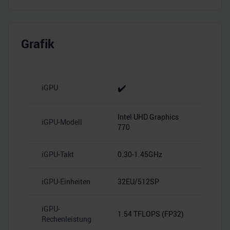
personalisieren, Funktionen für soziale Medien anbieten
zu können und die Zugriffe auf unsere Website zu
analysieren. Außerdem geben wir Informationen zu Ihrer
Grafik
Verwendung unserer Website an unsere Partner für
soziale Medien, Werbung und Analysen weiter. Unsere
Partner führen diese Informationen möglicherweise mit
weiteren Daten zusammen, die Sie ihnen bereitgestellt
✔️
iGPU
haben oder die sie im Rahmen Ihrer Nutzung der Dienste
gesammelt haben.
Intel UHD Graphics
iGPU-Modell
770
iGPU-Takt
0.30-1.45GHz
iGPU-Einheiten
32EU/512SP
iGPU-
1.54 TFLOPS (FP32)
Rechenleistung