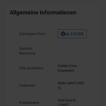
Allgemeine Informationen
ab
232,90
€
Günstigster Preis
Geizhals
–
Bewertung
Golden Cove,
Chip-Architektur
Gracemont
Alder Lake-S (ADL-
Codename
S)
Intel Core i5-
Produktname
12500T