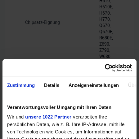
H610,
H610E,
H670,
H770,
Chipsatz-Eignung
Q670,
Q670E,
R680E,
Z690,
Z790,
W680
DMI
4.0,
Chipsatz-Interface
16GT/s
Zustimmung
Details
Anzeigeneinstellungen
Über
(PCIe
4.0 x8)
Verantwortungsvoller Umgang mit Ihren Daten
PCIe-Lanes
20
Wir und
unsere 1022 Partner
verarbeiten Ihre
persönlichen Daten, wie z. B. Ihre IP-Adresse, mithilfe
von Technologien wie Cookies, um Informationen auf