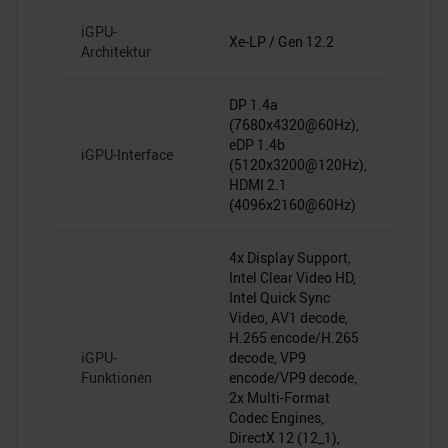
iGPU-
Xe-LP / Gen 12.2
Architektur
DP 1.4a
(7680x4320@60Hz),
eDP 1.4b
iGPU-Interface
(5120x3200@120Hz),
HDMI 2.1
(4096x2160@60Hz)
4x Display Support,
Intel Clear Video HD,
Intel Quick Sync
Video, AV1 decode,
H.265 encode/H.265
iGPU-
decode, VP9
Funktionen
encode/VP9 decode,
2x Multi-Format
Codec Engines,
DirectX 12 (12_1),