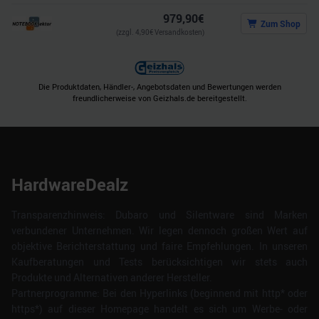
979,90
€
Zum Shop
(zzgl.
4,90
€ Versandkosten)
Die Produktdaten, Händler-, Angebotsdaten und Bewertungen werden
freundlicherweise von Geizhals.de bereitgestellt.
HardwareDealz
Transparenzhinweis: Dubaro und Silentware sind Marken
verbundener Unternehmen. Wir legen dennoch großen Wert auf
objektive Berichterstattung und faire Empfehlungen. In unseren
Kaufberatungen und Tests berücksichtigen wir stets auch
Produkte und Alternativen anderer Hersteller.
Partnerprogramme: Bei den Hyperlinks (beginnend mit http* oder
https*) auf dieser Homepage handelt es sich um Werbe- oder