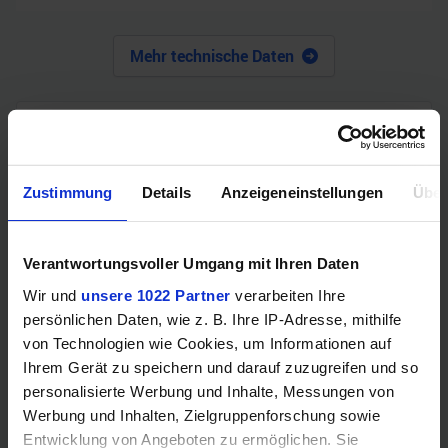
Mehr technische Daten
Hinweis: Unsere Links sind Affiliate Links. Wir erhalten beim Kauf
eine kleine Provision, ohne dass sich euer Preis erhöht.
Zustimmung
Details
Anzeigeneinstellungen
Über
ZUM BESTPREIS
Verantwortungsvoller Umgang mit Ihren Daten
Vergleichen
Wir und
unsere 1022 Partner
verarbeiten Ihre
persönlichen Daten, wie z. B. Ihre IP-Adresse, mithilfe
von Technologien wie Cookies, um Informationen auf
Ihrem Gerät zu speichern und darauf zuzugreifen und so
GEWINNSPIEL
personalisierte Werbung und Inhalte, Messungen von
Werbung und Inhalten, Zielgruppenforschung sowie
Gewinne einen MSI Gaming PC mit RTX 5070
Entwicklung von Angeboten zu ermöglichen. Sie