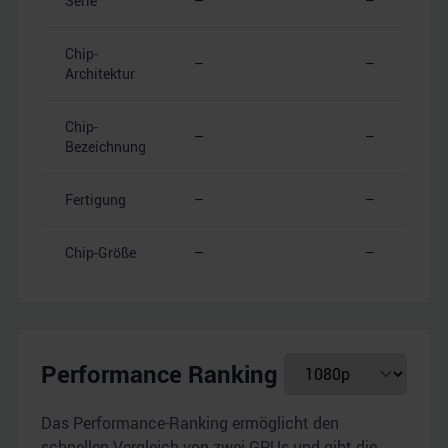
Serie
–
–
Chip-
–
–
Architektur
Chip-
–
–
Bezeichnung
Fertigung
–
–
Chip-Größe
–
–
Performance Ranking
Das Performance-Ranking ermöglicht den
schnellen Vergleich von zwei GPUs und gibt die