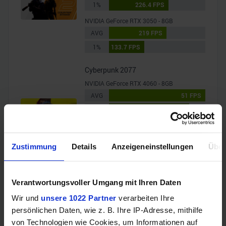
1%
226.4 FPS
NVIDIA GeForce RTX 3050 - 8GB
AVG
219 FPS
1%
133.7 FPS
Cyberpunk 2077
NVIDIA GeForce RTX 4060 - 8GB
AVG
51 FPS
1%
42.4 FPS
NVIDIA GeForce RTX 3050 - 8GB
AVG
35.1 FPS
Zustimmung
Details
Anzeigeneinstellungen
Über
1%
29.4 FPS
F1 2023
Verantwortungsvoller Umgang mit Ihren Daten
NVIDIA GeForce RTX 4060 - 8GB
Wir und
unsere 1022 Partner
verarbeiten Ihre
AVG
104.4 FPS
persönlichen Daten, wie z. B. Ihre IP-Adresse, mithilfe
1%
91.8 FPS
von Technologien wie Cookies, um Informationen auf