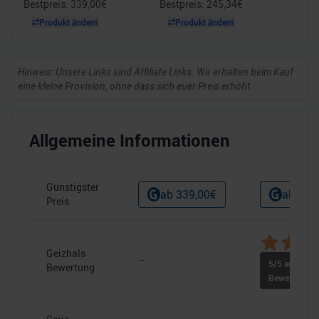
Bestpreis:
339,00
€
Bestpreis:
245,34
€
Produkt ändern
Produkt ändern
Hinweis: Unsere Links sind Affiliate Links. Wir erhalten beim Kauf
eine kleine Provision, ohne dass sich euer Preis erhöht.
Allgemeine Informationen
Günstigster
ab
339,00
€
ab
245
Preis
Geizhals
–
5
/5 aus
3
Bewertung
Bewertungen