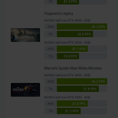
1%
41.2 FPS
Hogwarts Legacy
NVIDIA GeForce RTX 4060 - 8GB
AVG
45.3 FPS
1%
32.6 FPS
NVIDIA GeForce RTX 3050 - 8GB
AVG
27.7 FPS
1%
19.9 FPS
Marvel's Spider-Man Miles Morales
NVIDIA GeForce RTX 4060 - 8GB
AVG
45.2 FPS
1%
37.6 FPS
NVIDIA GeForce RTX 3050 - 8GB
AVG
27.6 FPS
1%
21.2 FPS