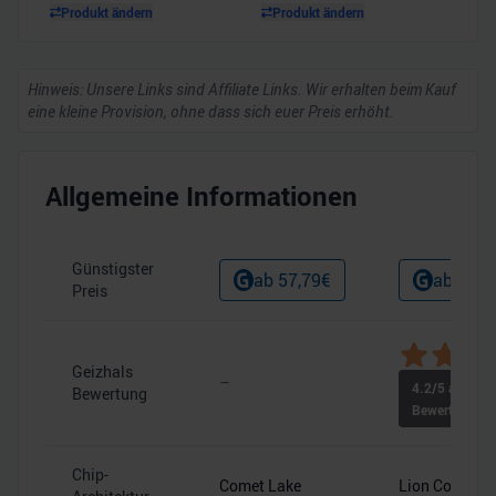
Produkt ändern
Produkt ändern
Hinweis: Unsere Links sind Affiliate Links. Wir erhalten beim Kauf
eine kleine Provision, ohne dass sich euer Preis erhöht.
Allgemeine Informationen
Günstigster
ab
57,79
€
ab
152,
Preis
Geizhals
–
4.2
/5 aus
6
Bewertung
Bewertungen
Chip-
Comet Lake
Lion Cove (P-