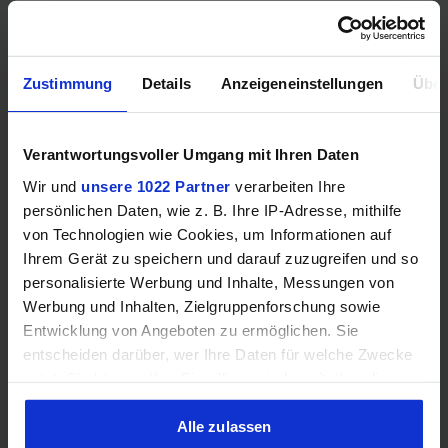
❌
✔️
Freier Multiplikator
Zustimmung
Details
Anzeigeneinstellungen
Über
G1
B0
(Spec
(Spec
Stepping
Code:
Code:
Verantwortungsvoller Umgang mit Ihren Daten
SRH8V)
SRQCY)
Wir und
unsere 1022 Partner
verarbeiten Ihre
persönlichen Daten, wie z. B. Ihre IP-Adresse, mithilfe
Temparatur max.
100
105
von Technologien wie Cookies, um Informationen auf
Ihrem Gerät zu speichern und darauf zuzugreifen und so
❌
❌
Fernwartung
personalisierte Werbung und Inhalte, Messungen von
Werbung und Inhalten, Zielgruppenforschung sowie
Entwicklung von Angeboten zu ermöglichen. Sie
entscheiden darüber, wer Ihre Daten für welche Zwecke
nutzt. Sie können Ihre Einwilligung jederzeit über die
Spiele
Cookie-Erklärung oder durch Klicken auf das Privacy
Trigger Symbol ändern oder widerrufen
Alle zulassen