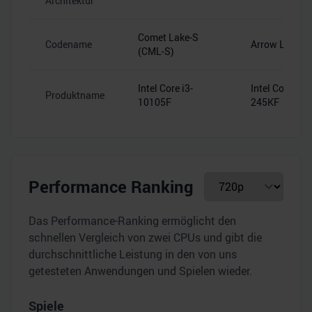
Architektur
Comet Lake-S
Codename
Arrow Lake-S
(CML-S)
Intel Core i3-
Intel Core Ultr
Produktname
10105F
245KF
Performance Ranking
Das Performance-Ranking ermöglicht den
schnellen Vergleich von zwei CPUs und gibt die
durchschnittliche Leistung in den von uns
getesteten Anwendungen und Spielen wieder.
Spiele