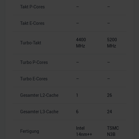
Takt P-Cores
–
–
Takt E-Cores
–
–
4400
5200
Turbo-Takt
MHz
MHz
Turbo P-Cores
–
–
Turbo E-Cores
–
–
Gesamter L2-Cache
1
26
Gesamter L3-Cache
6
24
Intel
TSMC
Fertigung
14nm++
N3B