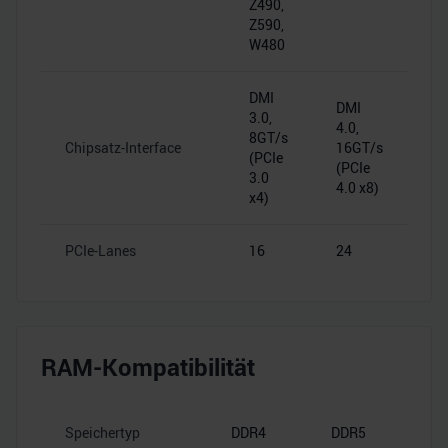
Z490,
Z590,
W480
DMI
DMI
3.0,
4.0,
8GT/s
Chipsatz-Interface
16GT/s
(PCIe
(PCIe
3.0
4.0 x8)
x4)
PCIe-Lanes
16
24
RAM-Kompatibilität
Speichertyp
DDR4
DDR5