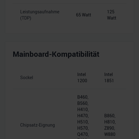
Leistungsaufnahme
125
65 Watt
(TDP)
Watt
Mainboard-Kompatibilität
Intel
Intel
Sockel
1200
1851
B460,
B560,
H410,
H470,
B860,
H510,
H810,
Chipsatz-Eignung
H570,
Z890,
Q470,
W880