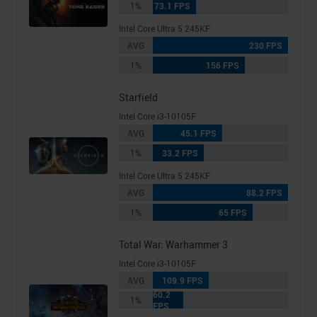
1%
73.1 FPS
Intel Core Ultra 5 245KF
AVG
230 FPS
1%
156 FPS
Starfield
Intel Core i3-10105F
AVG
45.1 FPS
1%
33.2 FPS
Intel Core Ultra 5 245KF
AVG
88.2 FPS
1%
65 FPS
Total War: Warhammer 3
Intel Core i3-10105F
AVG
109.9 FPS
60.2
1%
FPS