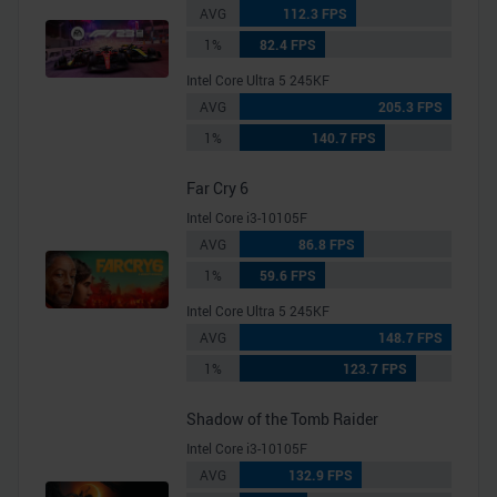
AVG
112.3 FPS
1%
82.4 FPS
Intel Core Ultra 5 245KF
AVG
205.3 FPS
1%
140.7 FPS
Far Cry 6
Intel Core i3-10105F
AVG
86.8 FPS
1%
59.6 FPS
Intel Core Ultra 5 245KF
AVG
148.7 FPS
1%
123.7 FPS
Shadow of the Tomb Raider
Intel Core i3-10105F
AVG
132.9 FPS