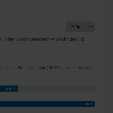
ung in den von uns getesteten Anwendungen und
roduktivität-Rating (Multi-Core)
56.49
% hinter dem
Intel Core
43.51 %
100 %