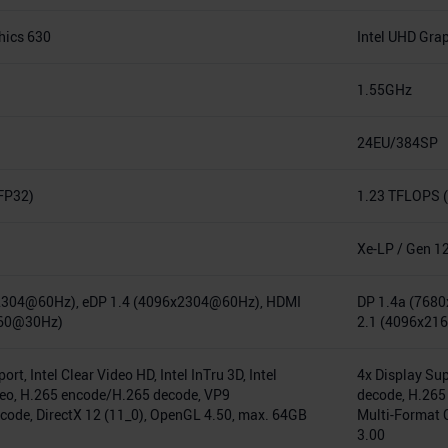
hics 630
Intel UHD Gra
1.55GHz
24EU/384SP
FP32)
1.23 TFLOPS 
Xe-LP / Gen 1
2304@60Hz), eDP 1.4 (4096x2304@60Hz), HDMI
DP 1.4a (768
160@30Hz)
2.1 (4096x21
rt, Intel Clear Video HD, Intel InTru 3D, Intel
4x Display Sup
eo, H.265 encode/H.265 decode, VP9
decode, H.265
ode, DirectX 12 (11_0), OpenGL 4.50, max. 64GB
Multi-Format 
3.00