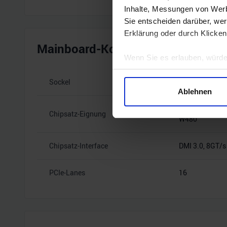
Inhalte, Messungen von Werb
Sie entscheiden darüber, wer
Erklärung oder durch Klicken
Mainboard-Kompatibilität
Wenn Sie es erlauben, würde
Informationen über Ihre 
Sockel
Intel 1200
Ihr Gerät durch aktives 
Ablehnen
Erfahren Sie mehr darüber, w
B460, B560, H4
Einzelheiten
fest.
Chipsatz-Eignung
W480
Wir verwenden Cookies, um I
Chipsatz-Interface
DMI 3.0, 8GT/s 
und die Zugriffe auf unsere 
Website an unsere Partner fü
möglicherweise mit weiteren
PCIe-Lanes
16
der Dienste gesammelt habe