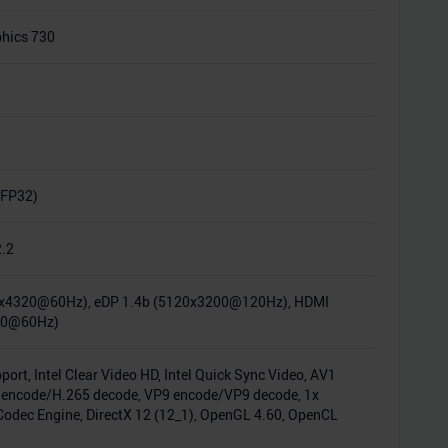
phics 730
(FP32)
2.2
0x4320@60Hz), eDP 1.4b (5120x3200@120Hz), HDMI
60@60Hz)
port, Intel Clear Video HD, Intel Quick Sync Video, AV1
 encode/H.265 decode, VP9 encode/VP9 decode, 1x
Codec Engine, DirectX 12 (12_1), OpenGL 4.60, OpenCL