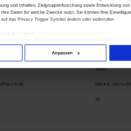
ung und Inhalten, Zielgruppenforschung sowie Entwicklung von
 Ihre Daten für welche Zwecke nutzt. Sie können Ihre Einwilligun
 auf das Privacy Trigger Symbol ändern oder widerrufen
n wir auch gerne:
geografische Lage erfassen, welche bis auf einige Meter genau 
Intel 1700
Scannen nach bestimmten Merkmalen (Fingerprinting) identifizie
Anpassen
ie Ihre persönlichen Daten verarbeitet werden, und legen Sie I
10, H470, H510, H570, Q470, Z490, Z590,
B660, B760, H610, 
W680
nhalte und Anzeigen zu personalisieren, Funktionen für soziale
(PCIe 3.0 x4)
DMI 4.0, 16GT/s (PC
Website zu analysieren. Außerdem geben wir Informationen zu I
r soziale Medien, Werbung und Analysen weiter. Unsere Partner
 Daten zusammen, die Sie ihnen bereitgestellt haben oder die s
20
n.