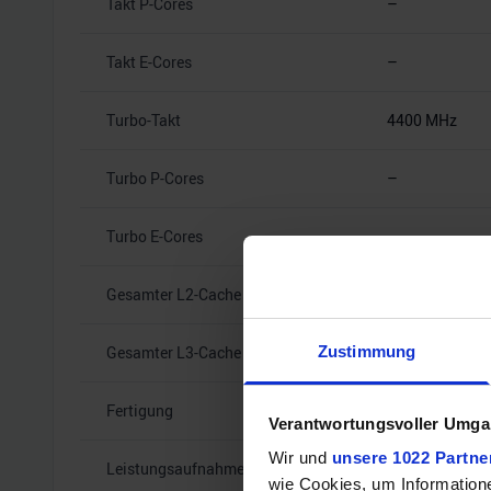
Takt P-Cores
–
Takt E-Cores
–
Turbo-Takt
4400 MHz
Turbo P-Cores
–
Turbo E-Cores
–
Gesamter L2-Cache
1
Gesamter L3-Cache
Zustimmung
6
Fertigung
Intel 14nm++
Verantwortungsvoller Umgan
Wir und
unsere 1022 Partne
Leistungsaufnahme (TDP)
65 Watt
wie Cookies, um Information