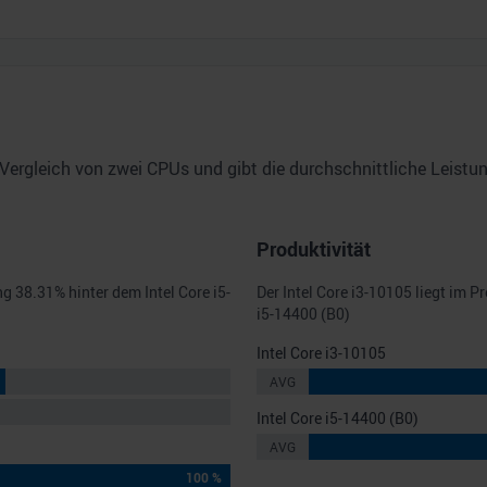
Vergleich von zwei CPUs und gibt die durchschnittliche Leist
Produktivität
ng
38.31
% hinter dem
Intel Core i5-
Der
Intel Core i3-10105
liegt im P
i5-14400 (B0)
Intel Core i3-10105
AVG
Intel Core i5-14400 (B0)
AVG
100 %