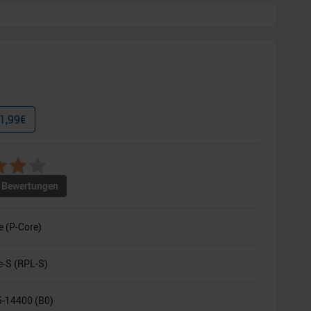
1,99
€
Bewertungen
e (P-Core)
e-S (RPL-S)
i5-14400 (B0)