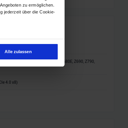
 Angeboten zu ermöglichen.
g jederzeit über die Cookie-
sein können
ren
Alle zulassen
hre Präferenzen im
Abschnitt
H610E, H670, H770, Q670, Q670E, R680E, Z690, Z790,
 Medien anbieten zu können
Ie 4.0 x8)
hrer Verwendung unserer
 führen diese Informationen
ie im Rahmen Ihrer Nutzung