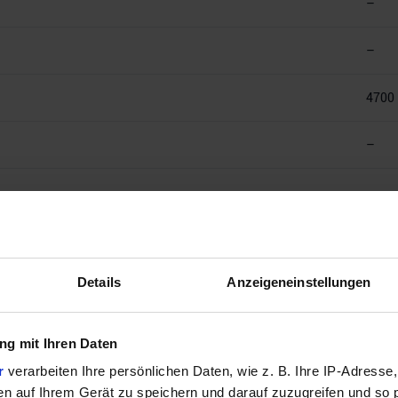
–
–
4700
–
–
9.5
Details
Anzeigeneinstellungen
20
Intel 
g mit Ihren Daten
r
verarbeiten Ihre persönlichen Daten, wie z. B. Ihre IP-Adresse,
65 Wa
en auf Ihrem Gerät zu speichern und darauf zuzugreifen und so 