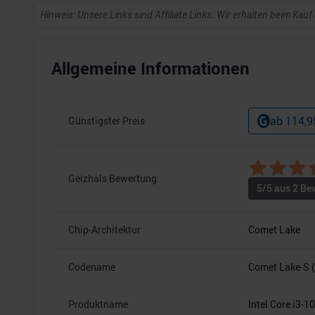
Hinweis: Unsere Links sind Affiliate Links. Wir erhalten beim Kauf
Allgemeine Informationen
ab
114,9
Günstigster Preis
Geizhals Bewertung
5
/5 aus
2
Bew
Chip-Architektur
Comet Lake
Codename
Comet Lake-S 
Produktname
Intel Core i3-1