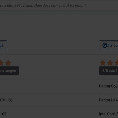
 eine kleine Provision, ohne dass sich euer Preis erhöht.
5
€
ab
16
ertungen
4
/5 aus
1
Raptor Cov
(CML-S)
Raptor Lak
0105
Intel Core 