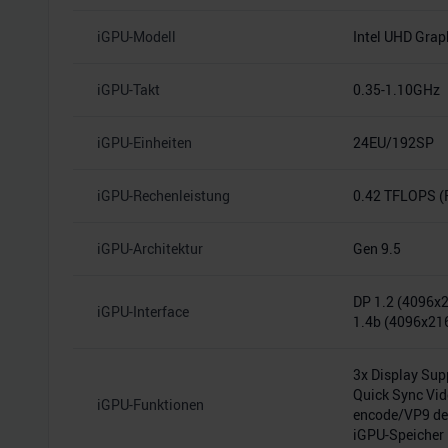
iGPU-Modell
Intel UHD Grap
iGPU-Takt
0.35-1.10GHz
iGPU-Einheiten
24EU/192SP
iGPU-Rechenleistung
0.42 TFLOPS (
iGPU-Architektur
Gen 9.5
DP 1.2 (4096x
iGPU-Interface
1.4b (4096x2
3x Display Suppo
Quick Sync Vid
iGPU-Funktionen
encode/VP9 dec
iGPU-Speicher