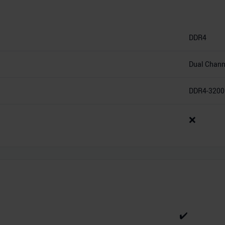
DDR4
Dual Chann
DDR4-3200
❌
✔️