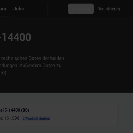
rum
Jobs
Anmelden
Registrieren
5-14400
ie technischen Daten der beiden
wendungen. Außerdem Daten zu
ro).
re i5-14400 (B0)
is:
161,99
€
Produkt ändern