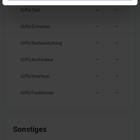
Erfahren Sie mehr darüber, wie Ihre persönlichen Daten
iGPU-Takt
–
–
verarbeitet werden, und legen Sie Ihre Präferenzen im
Abschnitt Einzelheiten
fest.
iGPU-Einheiten
–
–
Wir verwenden Cookies, um Inhalte und Anzeigen zu
personalisieren, Funktionen für soziale Medien anbieten
iGPU-Rechenleistung
–
–
zu können und die Zugriffe auf unsere Website zu
analysieren. Außerdem geben wir Informationen zu Ihrer
iGPU-Architektur
–
–
Verwendung unserer Website an unsere Partner für
soziale Medien, Werbung und Analysen weiter. Unsere
iGPU-Interface
–
–
Partner führen diese Informationen möglicherweise mit
weiteren Daten zusammen, die Sie ihnen bereitgestellt
iGPU-Funktionen
–
–
haben oder die sie im Rahmen Ihrer Nutzung der Dienste
gesammelt haben.
Sonstiges