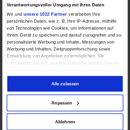
Speichertyp
–
–
Verantwortungsvoller Umgang mit Ihren Daten
Wir und
unsere 1022 Partner
verarbeiten Ihre
Speicherkanäle
–
–
persönlichen Daten, wie z. B. Ihre IP-Adresse, mithilfe
von Technologien wie Cookies, um Informationen auf
Ihrem Gerät zu speichern und darauf zuzugreifen und so
RAM-Geschwindigkeit
–
–
personalisierte Werbung und Inhalte, Messungen von
Werbung und Inhalten, Zielgruppenforschung sowie
❌
❌
ECC-Unterstützung
Entwicklung von Angeboten zu ermöglichen. Sie
entscheiden darüber, wer Ihre Daten für welche Zwecke
nutzt. Sie können Ihre Einwilligung jederzeit über die
Cookie-Erklärung oder durch Klicken auf das Privacy
Trigger Symbol ändern oder widerrufen
Alle zulassen
Grafik
Wenn Sie es erlauben, würden wir auch gerne:
Anpassen
Informationen über Ihre geografische Lage erfassen,
❌
❌
iGPU
welche bis auf einige Meter genau sein können
Ihr Gerät durch aktives Scannen nach bestimmten
Ablehnen
iGPU-Modell
–
–
Merkmalen (Fingerprinting) identifizieren