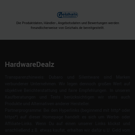
Die Produktdaten, Händler-, Angebotsdaten und Bewertungen werden
freundlicherweise von Geizhals.de bereitgestellt.
HardwareDealz
Transparenzhinweis: Dubaro und Silentware sind Marken
verbundener Unternehmen. Wir legen dennoch großen Wert auf
objektive Berichterstattung und faire Empfehlungen. In unseren
Kaufberatungen und Tests berücksichtigen wir stets auch
Produkte und Alternativen anderer Hersteller.
Partnerprogramme: Bei den Hyperlinks (beginnend mit http* oder
https*) auf dieser Homepage handelt es sich um Werbe- oder
Affiliate-Links. Wenn Du auf einen unserer Links klickst und
anschließend z.B. etwas kaufst, erhalten wir dafür u.U. Geld vom