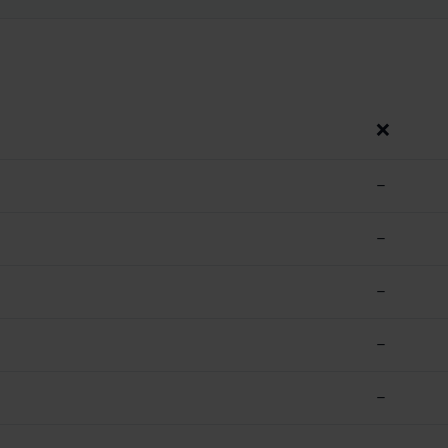
❌
–
–
–
–
–