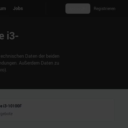
rum
Jobs
Anmelden
Registrieren
e i3-
e technischen Daten der beiden
wendungen. Außerdem Daten zu
ro).
re i3-10100F
ngebote