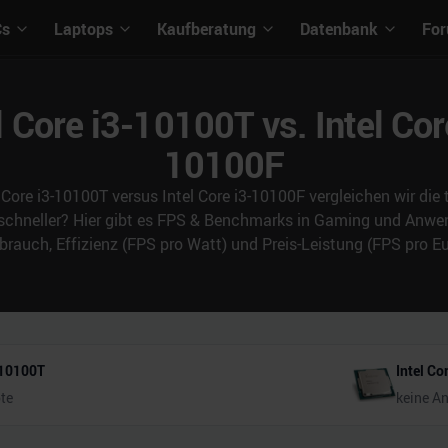
Cs
Laptops
Kaufberatung
Datenbank
Fo
l Core i3-10100T vs. Intel Cor
10100F
 Core i3-10100T versus Intel Core i3-10100F vergleichen wir di
 schneller? Hier gibt es FPS & Benchmarks in Gaming und An
brauch, Effizienz (FPS pro Watt) und Preis-Leistung (FPS pro Eu
3-10100T
Intel Co
te
keine A