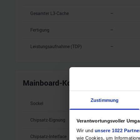
Gesamter L3-Cache
–
Fertigung
–
Leistungsaufnahme (TDP)
–
Mainboard-Kompatibilität
Zustimmung
Sockel
–
Chipsatz-Eignung
–
Verantwortungsvoller Umgan
Wir und
unsere 1022 Partne
Chipsatz-Interface
–
wie Cookies, um Information