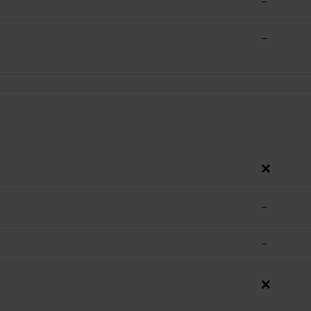
–
–
❌
–
–
❌