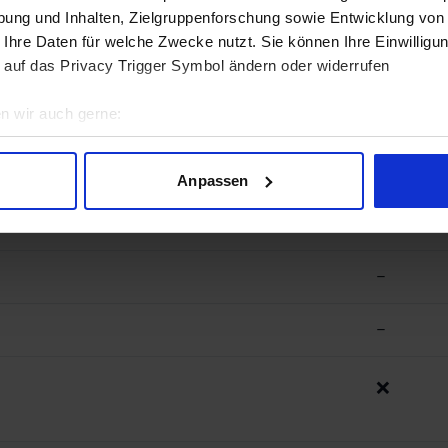
ung und Inhalten, Zielgruppenforschung sowie Entwicklung von
–
 Ihre Daten für welche Zwecke nutzt. Sie können Ihre Einwilligun
 auf das Privacy Trigger Symbol ändern oder widerrufen
n wir auch gerne:
geografische Lage erfassen, welche bis auf einige Meter genau 
Scannen nach bestimmten Merkmalen (Fingerprinting) identifizie
Anpassen
ie Ihre persönlichen Daten verarbeitet werden, und legen Sie I
–
nhalte und Anzeigen zu personalisieren, Funktionen für soziale
–
Website zu analysieren. Außerdem geben wir Informationen zu I
r soziale Medien, Werbung und Analysen weiter. Unsere Partner
–
 Daten zusammen, die Sie ihnen bereitgestellt haben oder die s
n.
❌