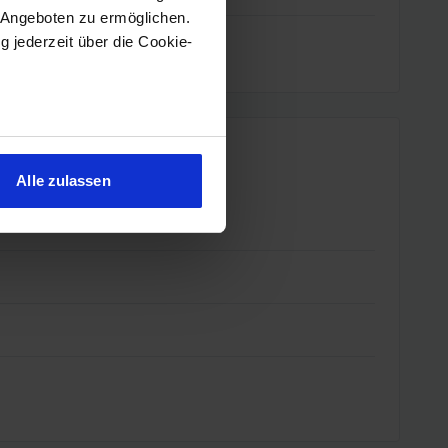
 Angeboten zu ermöglichen.
g jederzeit über die Cookie-
sein können
ren
Alle zulassen
hre Präferenzen im
Abschnitt
 Medien anbieten zu können
hrer Verwendung unserer
 führen diese Informationen
ie im Rahmen Ihrer Nutzung