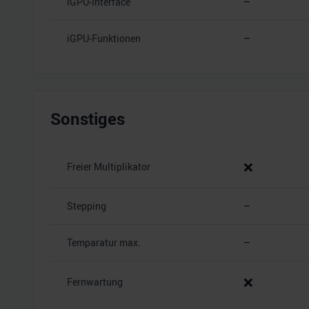
iGPU-Interface
–
iGPU-Funktionen
–
Sonstiges
❌
Freier Multiplikator
Stepping
–
Temparatur max.
–
❌
Fernwartung