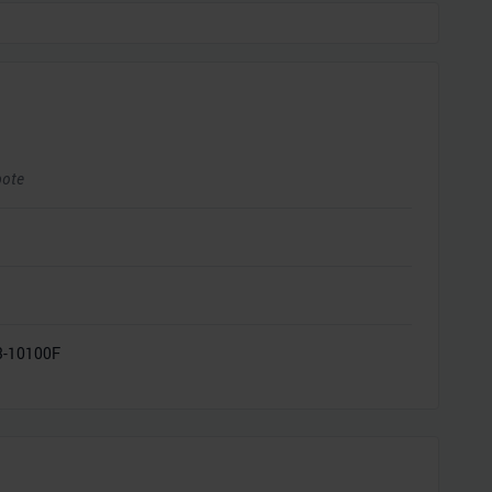
bote
i3-10100F