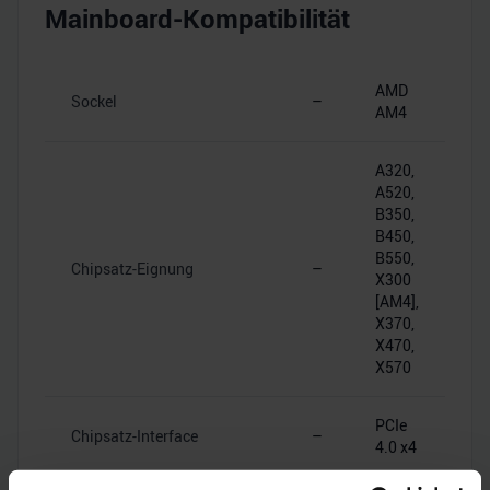
Mainboard-Kompatibilität
AMD
Sockel
–
AM4
A320,
A520,
B350,
B450,
B550,
Chipsatz-Eignung
–
X300
[AM4],
X370,
X470,
X570
PCIe
Chipsatz-Interface
–
4.0 x4