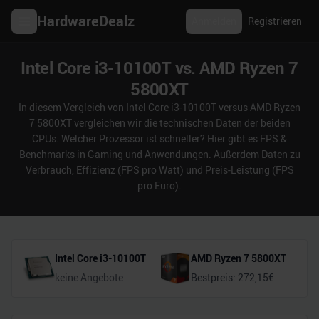
HardwareDealz
Anmelden
Registrieren
Intel Core i3-10100T vs. AMD Ryzen 7
5800XT
In diesem Vergleich von Intel Core i3-10100T versus AMD Ryzen
7 5800XT vergleichen wir die technischen Daten der beiden
CPUs. Welcher Prozessor ist schneller? Hier gibt es FPS &
Benchmarks in Gaming und Anwendungen. Außerdem Daten zu
Verbrauch, Effizienz (FPS pro Watt) und Preis-Leistung (FPS
pro Euro).
Intel Core i3-10100T
AMD Ryzen 7 5800XT
keine Angebote
Bestpreis:
272,15
€