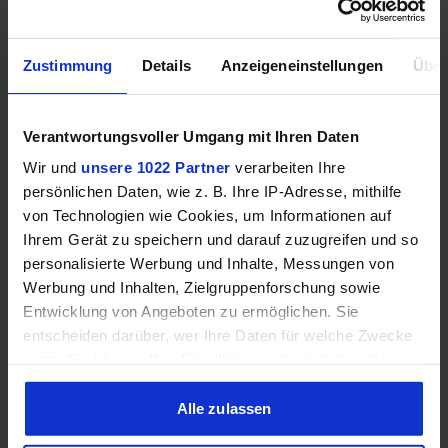
PCIe-Lanes
–
24
Zustimmung
Details
Anzeigeneinstellungen
Über
RAM-Kompatibilität
Verantwortungsvoller Umgang mit Ihren Daten
Wir und
unsere 1022 Partner
verarbeiten Ihre
persönlichen Daten, wie z. B. Ihre IP-Adresse, mithilfe
Speichertyp
–
DDR4
von Technologien wie Cookies, um Informationen auf
Ihrem Gerät zu speichern und darauf zuzugreifen und so
Dual
Speicherkanäle
–
personalisierte Werbung und Inhalte, Messungen von
Channel
Werbung und Inhalten, Zielgruppenforschung sowie
Entwicklung von Angeboten zu ermöglichen. Sie
DDR4-
RAM-Geschwindigkeit
–
entscheiden darüber, wer Ihre Daten für welche Zwecke
3200
nutzt. Sie können Ihre Einwilligung jederzeit über die
Cookie-Erklärung oder durch Klicken auf das Privacy
❌
✔️
ECC-Unterstützung
Trigger Symbol ändern oder widerrufen
Alle zulassen