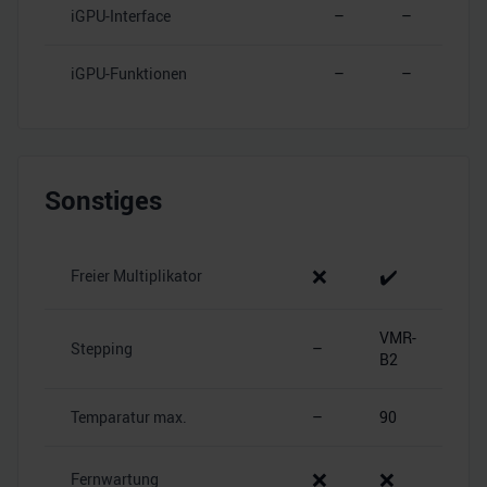
iGPU-Interface
–
–
iGPU-Funktionen
–
–
Sonstiges
❌
✔️
Freier Multiplikator
VMR-
Stepping
–
B2
Temparatur max.
–
90
❌
❌
Fernwartung