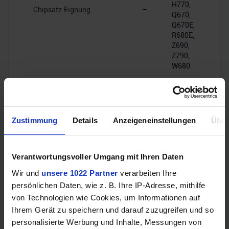
H770,
Chipsatz-Eignung
–
Q670,
Q670E,
R680E,
Z690,
Z790,
W680
DMI
4.0,
Chipsatz-Interface
–
16GT/s
Zustimmung
Details
Anzeigeneinstellungen
Über
(PCIe
4.0 x8)
Verantwortungsvoller Umgang mit Ihren Daten
PCIe-Lanes
–
20
Wir und
unsere 1022 Partner
verarbeiten Ihre
persönlichen Daten, wie z. B. Ihre IP-Adresse, mithilfe
von Technologien wie Cookies, um Informationen auf
Ihrem Gerät zu speichern und darauf zuzugreifen und so
RAM-Kompatibilität
personalisierte Werbung und Inhalte, Messungen von