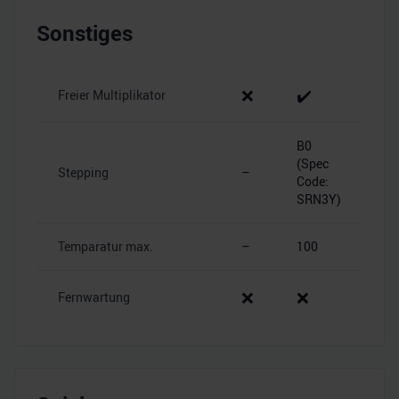
Sonstiges
❌
✔️
Freier Multiplikator
B0
(Spec
Stepping
–
Code:
SRN3Y)
Temparatur max.
–
100
❌
❌
Fernwartung