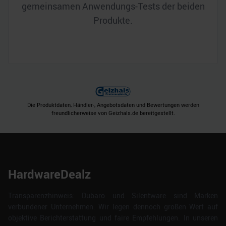
gemeinsamen Anwendungs-Tests der beiden
Produkte.
Die Produktdaten, Händler-, Angebotsdaten und Bewertungen werden
freundlicherweise von Geizhals.de bereitgestellt.
HardwareDealz
Transparenzhinweis: Dubaro und Silentware sind Marken
verbundener Unternehmen. Wir legen dennoch großen Wert auf
objektive Berichterstattung und faire Empfehlungen. In unseren