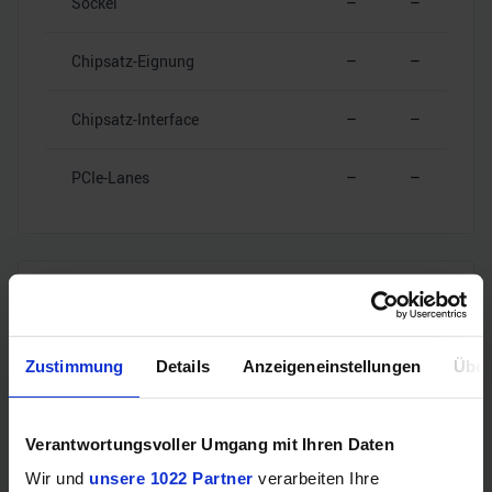
Sockel
–
–
Chipsatz-Eignung
–
–
Chipsatz-Interface
–
–
PCIe-Lanes
–
–
RAM-Kompatibilität
Zustimmung
Details
Anzeigeneinstellungen
Über
Speichertyp
–
–
Speicherkanäle
–
–
Verantwortungsvoller Umgang mit Ihren Daten
Wir und
unsere 1022 Partner
verarbeiten Ihre