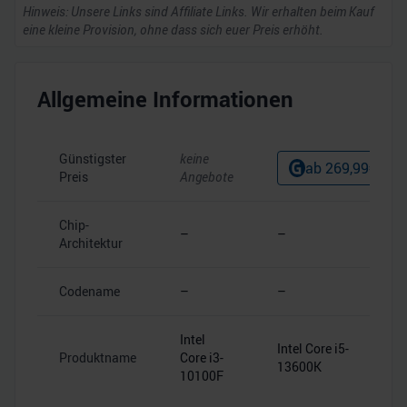
Hinweis: Unsere Links sind Affiliate Links. Wir erhalten beim Kauf
eine kleine Provision, ohne dass sich euer Preis erhöht.
Allgemeine Informationen
Günstigster
keine
ab
269,99
€
Preis
Angebote
Chip-
–
–
Architektur
Codename
–
–
Intel
Intel Core i5-
Produktname
Core i3-
13600K
10100F