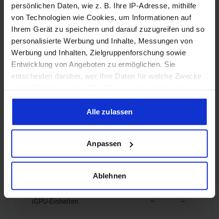
RAM-Geschwindigkeit
–
–
persönlichen Daten, wie z. B. Ihre IP-Adresse, mithilfe
von Technologien wie Cookies, um Informationen auf
❌
❌
ECC-Unterstützung
Ihrem Gerät zu speichern und darauf zuzugreifen und so
personalisierte Werbung und Inhalte, Messungen von
Werbung und Inhalten, Zielgruppenforschung sowie
Entwicklung von Angeboten zu ermöglichen. Sie
entscheiden darüber, wer Ihre Daten für welche Zwecke
Grafik
nutzt. Sie können Ihre Einwilligung jederzeit über die
Cookie-Erklärung oder durch Klicken auf das Privacy
Trigger Symbol ändern oder widerrufen
Alle zulassen
❌
❌
iGPU
Wenn Sie es erlauben, würden wir auch gerne:
Anpassen
Informationen über Ihre geografische Lage erfassen,
iGPU-Modell
–
–
welche bis auf einige Meter genau sein können
Ihr Gerät durch aktives Scannen nach bestimmten
iGPU-Takt
–
–
Ablehnen
Merkmalen (Fingerprinting) identifizieren
Erfahren Sie mehr darüber, wie Ihre persönlichen Daten
iGPU-Einheiten
–
–
verarbeitet werden, und legen Sie Ihre Präferenzen im