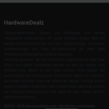
HardwareDealz
Transparenzhinweis: Dubaro und Silentware sind Marken
verbundener Unternehmen. Wir legen dennoch großen Wert auf
objektive Berichterstattung und faire Empfehlungen. In unseren
Kaufberatungen und Tests berücksichtigen wir stets auch
Produkte und Alternativen anderer Hersteller.
Partnerprogramme: Bei den Hyperlinks (beginnend mit http* oder
https*) auf dieser Homepage handelt es sich um Werbe- oder
Affiliate-Links. Wenn Du auf einen unserer Links klickst und
anschließend z.B. etwas kaufst, erhalten wir dafür u.U. Geld vom
jeweiligen Anbieter. Dies hat allerdings keinen Einfluss darauf
welche Produkte empfohlen, oder welche Deals geposted werden.
Der Preis wird dadurch auch nicht teurer für dich. Vielen Dank für
deine Unterstützung.
©2015 -
2026
HardwareDealz.com - Alle Rechte vorbehalten.