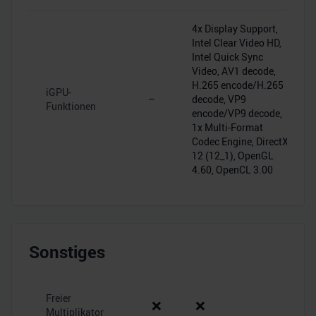
4x Display Support,
Intel Clear Video HD,
Intel Quick Sync
Video, AV1 decode,
H.265 encode/H.265
iGPU-
–
decode, VP9
Funktionen
encode/VP9 decode,
1x Multi-Format
Codec Engine, DirectX
12 (12_1), OpenGL
4.60, OpenCL 3.00
Sonstiges
Freier
❌
❌
Multiplikator