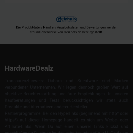
Die Produktdaten, Händler-, Angebotsdaten und Bewertungen werden
freundlicherweise von Geizhals.de bereitgestellt.
HardwareDealz
Transparenzhinweis: Dubaro und Silentware sind Marken
verbundener Unternehmen. Wir legen dennoch großen Wert auf
objektive Berichterstattung und faire Empfehlungen. In unseren
Kaufberatungen und Tests berücksichtigen wir stets auch
Produkte und Alternativen anderer Hersteller.
Partnerprogramme: Bei den Hyperlinks (beginnend mit http* oder
https*) auf dieser Homepage handelt es sich um Werbe- oder
Affiliate-Links. Wenn Du auf einen unserer Links klickst und
anschließend z.B. etwas kaufst, erhalten wir dafür u.U. Geld vom