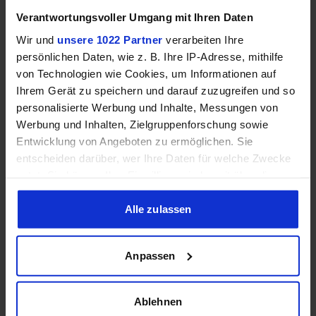
Speichertyp
–
DDR4
Verantwortungsvoller Umgang mit Ihren Daten
Wir und
unsere 1022 Partner
verarbeiten Ihre
Dual
Speicherkanäle
–
persönlichen Daten, wie z. B. Ihre IP-Adresse, mithilfe
Channel
von Technologien wie Cookies, um Informationen auf
Ihrem Gerät zu speichern und darauf zuzugreifen und so
DDR4-
RAM-Geschwindigkeit
–
personalisierte Werbung und Inhalte, Messungen von
3200
Werbung und Inhalten, Zielgruppenforschung sowie
Entwicklung von Angeboten zu ermöglichen. Sie
❌
❌
ECC-Unterstützung
entscheiden darüber, wer Ihre Daten für welche Zwecke
nutzt. Sie können Ihre Einwilligung jederzeit über die
Cookie-Erklärung oder durch Klicken auf das Privacy
Trigger Symbol ändern oder widerrufen
Alle zulassen
Grafik
Wenn Sie es erlauben, würden wir auch gerne:
Anpassen
Informationen über Ihre geografische Lage erfassen,
welche bis auf einige Meter genau sein können
❌
✔️
iGPU
Ihr Gerät durch aktives Scannen nach bestimmten
Ablehnen
Merkmalen (Fingerprinting) identifizieren