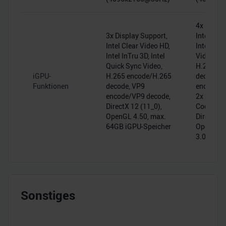
4x Displa
3x Display Support,
Intel Cle
Intel Clear Video HD,
Intel Qui
Intel InTru 3D, Intel
Video, AV
Quick Sync Video,
H.265 en
iGPU-
H.265 encode/H.265
decode, 
Funktionen
decode, VP9
encode/V
encode/VP9 decode,
2x Multi
DirectX 12 (11_0),
Codec En
OpenGL 4.50, max.
DirectX 1
64GB iGPU-Speicher
OpenGL 4
3.00
Sonstiges