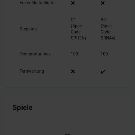
❌
❌
Freier Multiplikator
G1
B0
(Spec
(Spec
Stepping
Code:
Code:
SRH3N)
SRN44)
Temparatur max.
100
100
❌
✔️
Fernwartung
Spiele