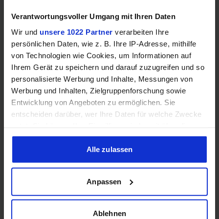
Speichertyp
DDR4
DDR4
Verantwortungsvoller Umgang mit Ihren Daten
Dual
Dual
Wir und
unsere 1022 Partner
verarbeiten Ihre
Speicherkanäle
Channel
Channel
persönlichen Daten, wie z. B. Ihre IP-Adresse, mithilfe
von Technologien wie Cookies, um Informationen auf
RAM-
DDR4-
DDR4-
Ihrem Gerät zu speichern und darauf zuzugreifen und so
Geschwindigkeit
2666
3200
personalisierte Werbung und Inhalte, Messungen von
Werbung und Inhalten, Zielgruppenforschung sowie
ECC-
Entwicklung von Angeboten zu ermöglichen. Sie
❌
✔️
Unterstützung
entscheiden darüber, wer Ihre Daten für welche Zwecke
nutzt. Sie können Ihre Einwilligung jederzeit über die
Cookie-Erklärung oder durch Klicken auf das Privacy
Trigger Symbol ändern oder widerrufen
Alle zulassen
Grafik
Wenn Sie es erlauben, würden wir auch gerne:
Anpassen
Informationen über Ihre geografische Lage erfassen,
welche bis auf einige Meter genau sein können
✔️
✔️
iGPU
Ihr Gerät durch aktives Scannen nach bestimmten
Ablehnen