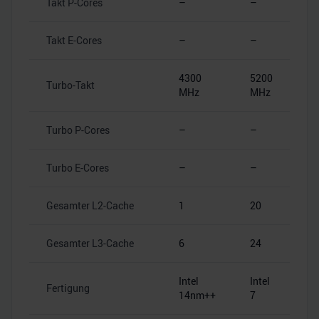
Takt P-Cores
–
–
Takt E-Cores
–
–
4300
5200
Turbo-Takt
MHz
MHz
Turbo P-Cores
–
–
Turbo E-Cores
–
–
Gesamter L2-Cache
1
20
Gesamter L3-Cache
6
24
Intel
Intel
Fertigung
14nm++
7