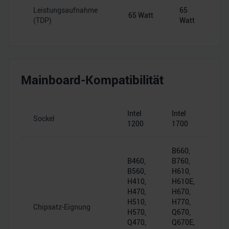
Leistungsaufnahme
65
65 Watt
(TDP)
Watt
Mainboard-Kompatibilität
Intel
Intel
Sockel
1200
1700
B660,
B460,
B760,
B560,
H610,
H410,
H610E,
H470,
H670,
H510,
H770,
Chipsatz-Eignung
H570,
Q670,
Q470,
Q670E,