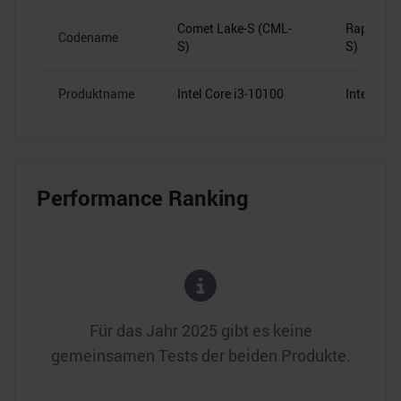
Comet Lake-S (CML-
Raptor La
Codename
S)
S)
Produktname
Intel Core i3-10100
Intel Cor
Performance Ranking
Für das Jahr
2025
gibt es keine
gemeinsamen Tests der beiden Produkte.