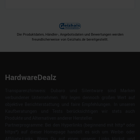
Die Produktdaten, Händler-, Angebotsdaten und Bewertungen werden
freundlicherweise von Geizhals.de bereitgestellt.
HardwareDealz
Transparenzhinweis: Dubaro und Silentware sind Marken
verbundener Unternehmen. Wir legen dennoch großen Wert auf
objektive Berichterstattung und faire Empfehlungen. In unseren
Kaufberatungen und Tests berücksichtigen wir stets auch
Produkte und Alternativen anderer Hersteller.
Partnerprogramme: Bei den Hyperlinks (beginnend mit http* oder
https*) auf dieser Homepage handelt es sich um Werbe- oder
Affiliate-Links. Wenn Du auf einen unserer Links klickst und