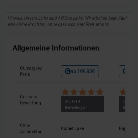
Hinweis: Unsere Links sind Affiliate Links. Wir erhalten beim Kauf
eine kleine Provision, ohne dass sich euer Preis erhöht.
Allgemeine Informationen
Günstigster
ab
109,90
€
ab
3
Preis
Geizhals
5
/5 aus
4
5
/5 aus
Bewertung
Bewertungen
Bewertu
Chip-
Comet Lake
Raptor Co
Architektur