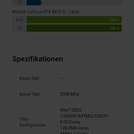
1%
14.66 %
NVIDIA GeForce RTX 4070 Ti - 12GB
AVG
100 %
1%
100 %
Spezifikationen
Basis-Takt
–
–
Boost-Takt
2000 MHz
–
8Xe/128EU
(1024SP/64TMU/32ROP)
Chip-
8 RT-Cores
–
Konfiguration
128 XMX-Cores
4MiB L2-Cache