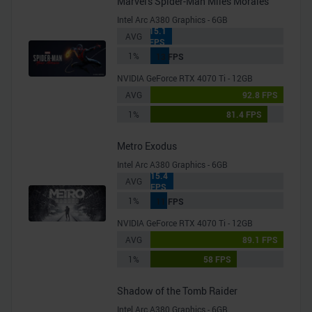
Marvel's Spider-Man Miles Morales
Intel Arc A380 Graphics - 6GB
15.1
AVG
FPS
1%
13 FPS
NVIDIA GeForce RTX 4070 Ti - 12GB
AVG
92.8 FPS
1%
81.4 FPS
Metro Exodus
Intel Arc A380 Graphics - 6GB
15.4
AVG
FPS
1%
11 FPS
NVIDIA GeForce RTX 4070 Ti - 12GB
AVG
89.1 FPS
1%
58 FPS
Shadow of the Tomb Raider
Intel Arc A380 Graphics - 6GB