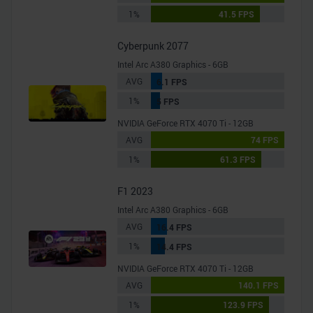
1%
41.5 FPS
Cyberpunk 2077
Intel Arc A380 Graphics - 6GB
AVG
6.1 FPS
1%
5 FPS
NVIDIA GeForce RTX 4070 Ti - 12GB
AVG
74 FPS
1%
61.3 FPS
F1 2023
Intel Arc A380 Graphics - 6GB
AVG
16.4 FPS
1%
14.4 FPS
NVIDIA GeForce RTX 4070 Ti - 12GB
AVG
140.1 FPS
1%
123.9 FPS