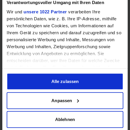
Verantwortungsvoller Umgang mit Ihren Daten
AVG
108.9 FPS
Wir und
unsere 1022 Partner
verarbeiten Ihre
1%
88.5 FPS
persönlichen Daten, wie z. B. Ihre IP-Adresse, mithilfe
von Technologien wie Cookies, um Informationen auf
F1 2023
Ihrem Gerät zu speichern und darauf zuzugreifen und so
Intel Arc A380 Graphics - 6GB
personalisierte Werbung und Inhalte, Messungen von
AVG
25.8 FPS
Werbung und Inhalten, Zielgruppenforschung sowie
1%
23.5 FPS
Entwicklung von Angeboten zu ermöglichen. Sie
NVIDIA GeForce RTX 4070 Ti - 12GB
entscheiden darüber, wer Ihre Daten für welche Zwecke
AVG
223.7 FPS
nutzt. Sie können Ihre Einwilligung jederzeit über die
1%
191.5 FPS
Cookie-Erklärung oder durch Klicken auf das Privacy
Trigger Symbol ändern oder widerrufen
Alle zulassen
Far Cry 6
Intel Arc A380 Graphics - 6GB
Wenn Sie es erlauben, würden wir auch gerne:
41
Anpassen
AVG
Informationen über Ihre geografische Lage erfassen,
FPS
1%
27.3 FPS
welche bis auf einige Meter genau sein können
Ihr Gerät durch aktives Scannen nach bestimmten
NVIDIA GeForce RTX 4070 Ti - 12GB
Ablehnen
Merkmalen (Fingerprinting) identifizieren
AVG
197.7 FPS