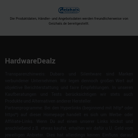
Die Produktdaten, Händler- und Angebotsdaten werden freundlicherweise von
Geizhals.de bereitgestellt.
HardwareDealz
Transparenzhinweis: Dubaro und Silentware sind Marken
verbundener Unternehmen. Wir legen dennoch großen Wert auf
objektive Berichterstattung und faire Empfehlungen. In unseren
Kaufberatungen und Tests berücksichtigen wir stets auch
Produkte und Alternativen anderer Hersteller.
Partnerprogramme: Bei den Hyperlinks (beginnend mit http* oder
https*) auf dieser Homepage handelt es sich um Werbe- oder
Affiliate-Links. Wenn Du auf einen unserer Links klickst und
anschließend z.B. etwas kaufst, erhalten wir dafür u.U. Geld vom
jeweiligen Anbieter. Dies hat allerdings keinen Einfluss darauf