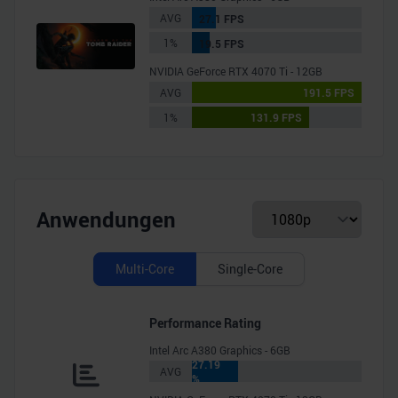
AVG
27.1 FPS
1%
19.5 FPS
NVIDIA GeForce RTX 4070 Ti - 12GB
AVG
191.5 FPS
1%
131.9 FPS
Anwendungen
Multi-Core
Single-Core
Performance Rating
Intel Arc A380 Graphics - 6GB
27.19
AVG
%