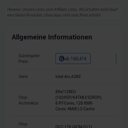
Hinweis: Unsere Links sind Affiliate Links. Wir erhalten beim Kauf
eine kleine Provision, ohne dass sich euer Preis erhöht.
Allgemeine Informationen
Günstigster
ab
160,41
€
a
Preis
Serie
Intel Arc A380
–
8Xe/128EU
Chip-
(1024SP/64TMU/32ROP),
–
Architektur
8 RT-Cores, 128 XMX-
Cores, 4MiB L2-Cache
Chip-
DG2-128 (ACM-G11)
–