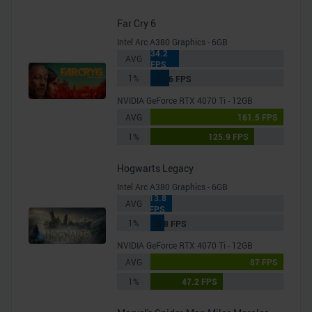
Far Cry 6
Intel Arc A380 Graphics - 6GB
34.2
AVG
FPS
1%
22.6 FPS
NVIDIA GeForce RTX 4070 Ti - 12GB
AVG
161.5 FPS
1%
125.9 FPS
Hogwarts Legacy
Intel Arc A380 Graphics - 6GB
13.8
AVG
FPS
1%
8.8 FPS
NVIDIA GeForce RTX 4070 Ti - 12GB
AVG
87 FPS
1%
47.2 FPS