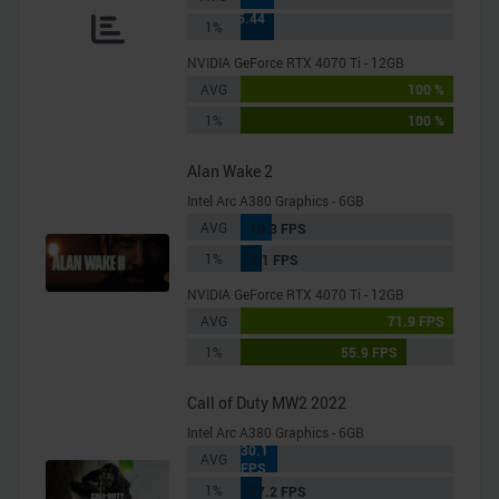
%
15.44
1%
%
NVIDIA GeForce RTX 4070 Ti - 12GB
AVG
100 %
1%
100 %
Alan Wake 2
Intel Arc A380 Graphics - 6GB
AVG
10.3 FPS
1%
7.1 FPS
NVIDIA GeForce RTX 4070 Ti - 12GB
AVG
71.9 FPS
1%
55.9 FPS
Call of Duty MW2 2022
Intel Arc A380 Graphics - 6GB
30.1
AVG
FPS
1%
17.2 FPS