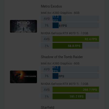
Metro Exodus
Intel Arc A380 Graphics - 6GB
17.3
AVG
FPS
1%
11.8 FPS
NVIDIA GeForce RTX 4070 Ti - 12GB
AVG
92.4 FPS
1%
58.8 FPS
Shadow of the Tomb Raider
Intel Arc A380 Graphics - 6GB
45.2
AVG
FPS
1%
34 FPS
NVIDIA GeForce RTX 4070 Ti - 12GB
AVG
268.7 FPS
1%
191.7 FPS
Starfield