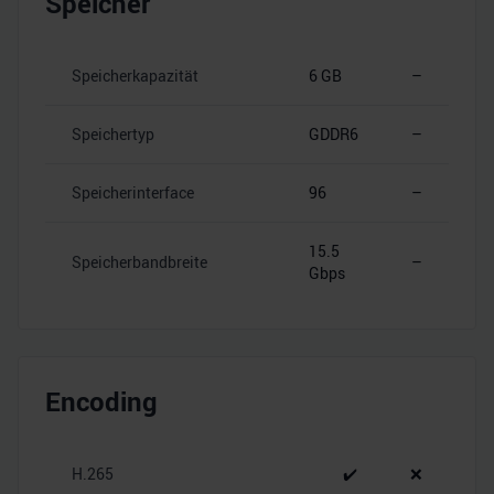
Speicher
Speicherkapazität
6 GB
–
Speichertyp
GDDR6
–
Speicherinterface
96
–
15.5
Speicherbandbreite
–
Gbps
Encoding
H.265
✔️
❌