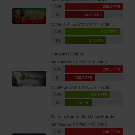
AVG
206.5 FPS
1%
140.7 FPS
NVIDIA GeForce RTX 4070 Ti - 12GB
AVG
197.7 FPS
1%
147 FPS
Hogwarts Legacy
AMD Radeon RX 7900 XTX - 24GB
AVG
202.5 FPS
1%
103.7 FPS
NVIDIA GeForce RTX 4070 Ti - 12GB
AVG
157.8 FPS
1%
94 FPS
Marvel's Spider-Man Miles Morales
AMD Radeon RX 7900 XTX - 24GB
AVG
208.2 FPS