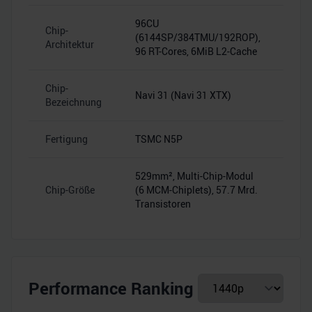
96CU
Chip-
(6144SP/384TMU/192ROP),
–
Architektur
96 RT-Cores, 6MiB L2-Cache
Chip-
Navi 31 (Navi 31 XTX)
–
Bezeichnung
Fertigung
TSMC N5P
–
529mm², Multi-Chip-Modul
Chip-Größe
(6 MCM-Chiplets), 57.7 Mrd.
–
Transistoren
Performance Ranking