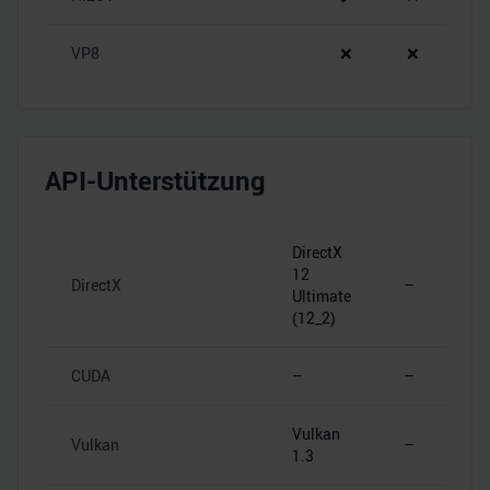
VP8
❌
❌
API-Unterstützung
DirectX
12
DirectX
–
Ultimate
(12_2)
CUDA
–
–
Vulkan
Vulkan
–
1.3