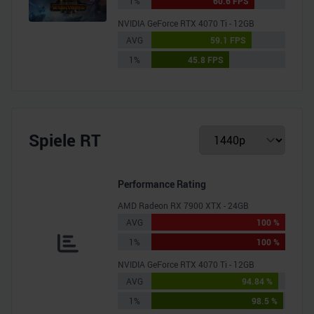
1%
60.6 FPS
NVIDIA GeForce RTX 4070 Ti - 12GB
AVG
59.1 FPS
1%
45.8 FPS
Spiele RT
Performance Rating
AMD Radeon RX 7900 XTX - 24GB
AVG
100 %
1%
100 %
NVIDIA GeForce RTX 4070 Ti - 12GB
AVG
94.84 %
1%
98.5 %