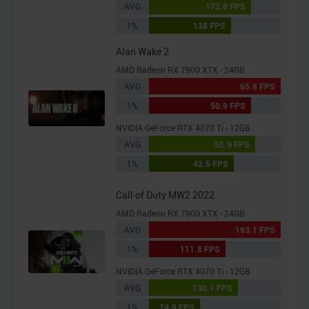
AVG
172.8 FPS
analysieren. Außerdem geben wir Informationen zu Ihrer
1%
138 FPS
Verwendung unserer Website an unsere Partner für
soziale Medien, Werbung und Analysen weiter. Unsere
Alan Wake 2
Partner führen diese Informationen möglicherweise mit
AMD Radeon RX 7900 XTX - 24GB
weiteren Daten zusammen, die Sie ihnen bereitgestellt
AVG
65.8 FPS
haben oder die sie im Rahmen Ihrer Nutzung der Dienste
1%
50.9 FPS
gesammelt haben.
NVIDIA GeForce RTX 4070 Ti - 12GB
AVG
52.9 FPS
1%
42.5 FPS
Call of Duty MW2 2022
AMD Radeon RX 7900 XTX - 24GB
AVG
193.1 FPS
1%
111.8 FPS
NVIDIA GeForce RTX 4070 Ti - 12GB
AVG
130.1 FPS
1%
74.9 FPS