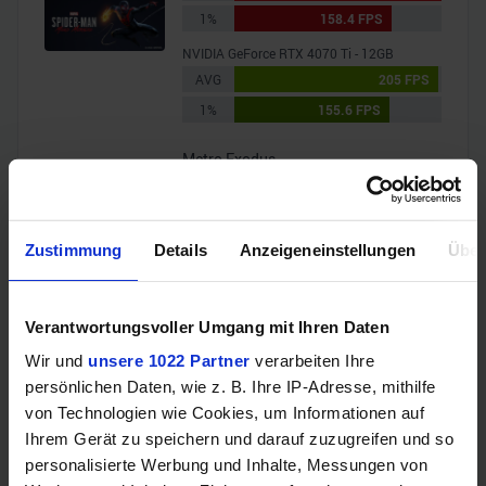
1%
158.4 FPS
NVIDIA GeForce RTX 4070 Ti - 12GB
AVG
205 FPS
1%
155.6 FPS
Metro Exodus
AMD Radeon RX 7900 XTX - 24GB
AVG
108.4 FPS
1%
69.4 FPS
Zustimmung
Details
Anzeigeneinstellungen
Über
NVIDIA GeForce RTX 4070 Ti - 12GB
AVG
92.4 FPS
Verantwortungsvoller Umgang mit Ihren Daten
1%
58.8 FPS
Wir und
unsere 1022 Partner
verarbeiten Ihre
Shadow of the Tomb Raider
persönlichen Daten, wie z. B. Ihre IP-Adresse, mithilfe
von Technologien wie Cookies, um Informationen auf
AMD Radeon RX 7900 XTX - 24GB
Ihrem Gerät zu speichern und darauf zuzugreifen und so
AVG
280.7 FPS
personalisierte Werbung und Inhalte, Messungen von
1%
193.3 FPS