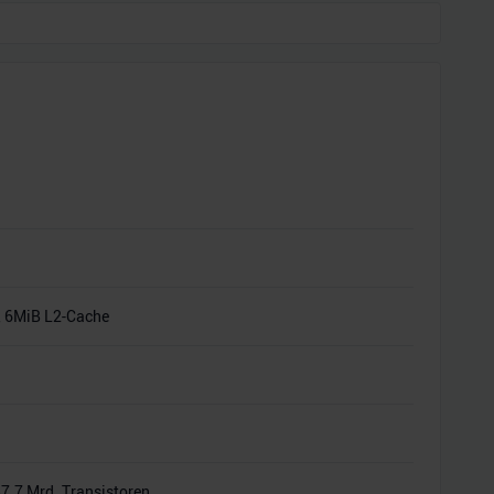
 6MiB L2-Cache
7.7 Mrd. Transistoren