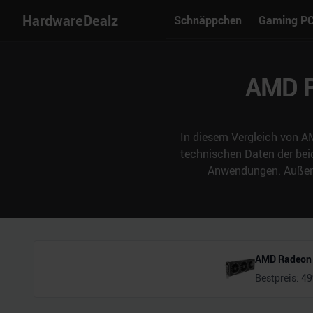
HardwareDealz
Schnäppchen
Gaming P
AMD R
In diesem Vergleich von 
technischen Daten der bei
Anwendungen. Außerde
AMD Radeon 
Bestpreis:
49