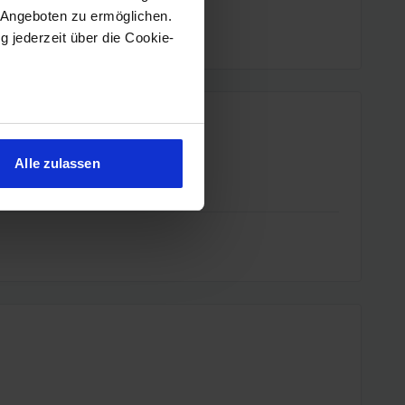
 Angeboten zu ermöglichen.
g jederzeit über die Cookie-
sein können
ren
Alle zulassen
hre Präferenzen im
Abschnitt
 Medien anbieten zu können
hrer Verwendung unserer
 führen diese Informationen
ie im Rahmen Ihrer Nutzung