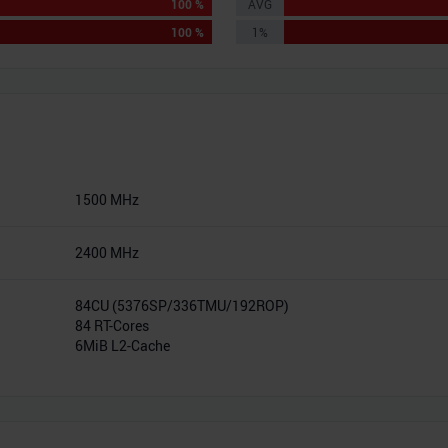
100 %
AVG
100 %
1%
1500 MHz
2400 MHz
84CU (5376SP/336TMU/192ROP)
84 RT-Cores
6MiB L2-Cache