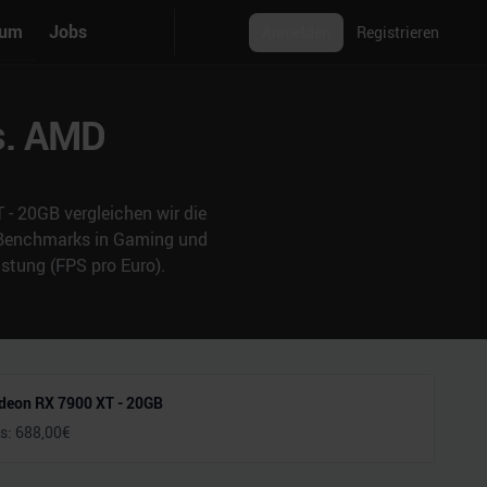
rum
Jobs
Anmelden
Registrieren
s. AMD
 20GB vergleichen wir die
& Benchmarks in Gaming und
stung (FPS pro Euro).
eon RX 7900 XT - 20GB
is:
688,00
€