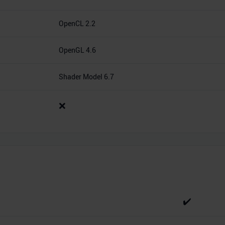
OpenCL 2.2
OpenGL 4.6
Shader Model 6.7
❌
✔️