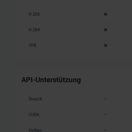
H.265
❌
H.264
❌
VP8
❌
API-Unterstützung
DirectX
–
CUDA
–
Vulkan
–