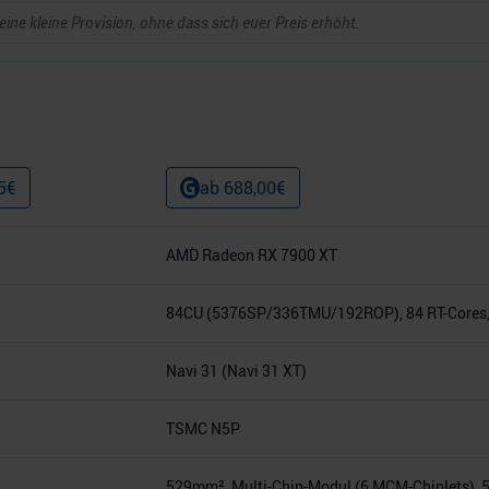
 eine kleine Provision, ohne dass sich euer Preis erhöht.
5
€
ab
688,00
€
AMD Radeon RX 7900 XT
84CU (5376SP/336TMU/192ROP), 84 RT-Cores,
Navi 31 (Navi 31 XT)
TSMC N5P
529mm², Multi-Chip-Modul (6 MCM-Chiplets), 5