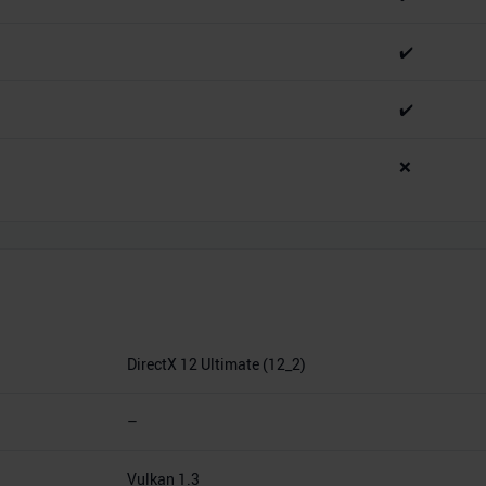
✔️
✔️
❌
DirectX 12 Ultimate (12_2)
–
Vulkan 1.3