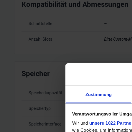
Kompatibilität und Abmessungen
Schnittstelle
–
Anzahl Slots
Bitte Custom-M
Speicher
Speicherkapazität
–
Zustimmung
Speichertyp
–
Verantwortungsvoller Umgan
Wir und
unsere 1022 Partne
Speicherinterface
–
wie Cookies, um Information