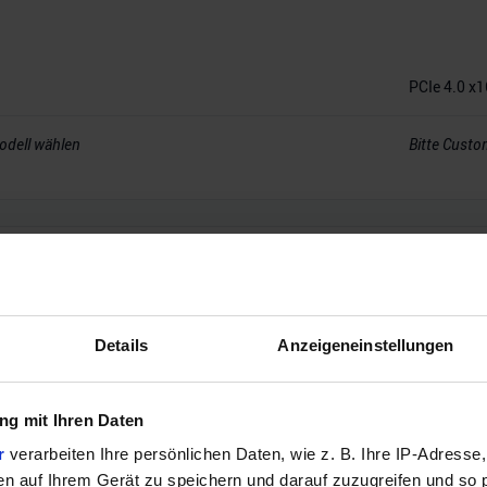
PCIe 4.0 x1
odell wählen
Bitte Custo
20 GB
Details
Anzeigeneinstellungen
GDDR6
g mit Ihren Daten
r
verarbeiten Ihre persönlichen Daten, wie z. B. Ihre IP-Adresse,
320
en auf Ihrem Gerät zu speichern und darauf zuzugreifen und so 