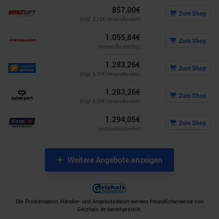
857,00
€
Zum Shop
(zzgl.
2,15
€ Versandkosten)
1.055,84
€
Zum Shop
(versandkostenfrei)
1.283,26
€
Zum Shop
(zzgl.
6,99
€ Versandkosten)
1.283,26
€
Zum Shop
(zzgl.
6,99
€ Versandkosten)
1.294,05
€
Zum Shop
(versandkostenfrei)
Weitere Angebote anzeigen
Die Produktdaten, Händler- und Angebotsdaten werden freundlicherweise von
Geizhals.de bereitgestellt.