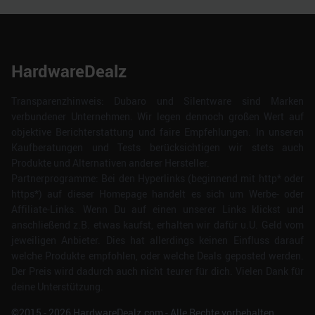
HardwareDealz
Transparenzhinweis: Dubaro und Silentware sind Marken
verbundener Unternehmen. Wir legen dennoch großen Wert auf
objektive Berichterstattung und faire Empfehlungen. In unseren
Kaufberatungen und Tests berücksichtigen wir stets auch
Produkte und Alternativen anderer Hersteller.
Partnerprogramme: Bei den Hyperlinks (beginnend mit http* oder
https*) auf dieser Homepage handelt es sich um Werbe- oder
Affiliate-Links. Wenn Du auf einen unserer Links klickst und
anschließend z.B. etwas kaufst, erhalten wir dafür u.U. Geld vom
jeweiligen Anbieter. Dies hat allerdings keinen Einfluss darauf
welche Produkte empfohlen, oder welche Deals geposted werden.
Der Preis wird dadurch auch nicht teurer für dich. Vielen Dank für
deine Unterstützung.
©2015 -
2026
HardwareDealz.com - Alle Rechte vorbehalten.