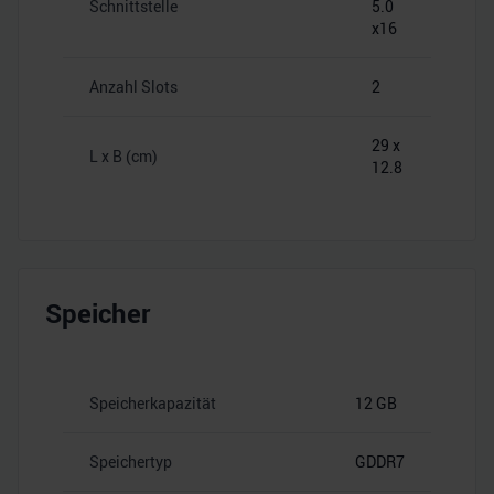
Schnittstelle
5.0
x16
Anzahl Slots
2
29 x
L x B (cm)
12.8
Speicher
Speicherkapazität
12 GB
Speichertyp
GDDR7