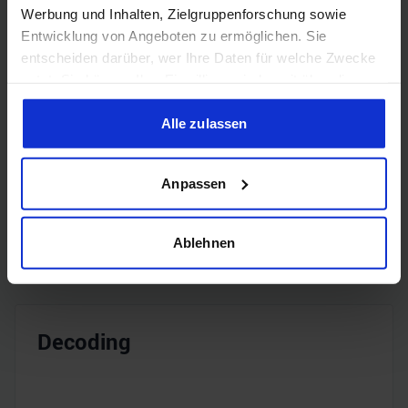
Werbung und Inhalten, Zielgruppenforschung sowie
Entwicklung von Angeboten zu ermöglichen. Sie
entscheiden darüber, wer Ihre Daten für welche Zwecke
nutzt. Sie können Ihre Einwilligung jederzeit über die
Encoding
Cookie-Erklärung oder durch Klicken auf das Privacy
Trigger Symbol ändern oder widerrufen
Alle zulassen
Wenn Sie es erlauben, würden wir auch gerne:
H.265
✔️
Anpassen
Informationen über Ihre geografische Lage erfassen,
welche bis auf einige Meter genau sein können
H.264
✔️
Ihr Gerät durch aktives Scannen nach bestimmten
Ablehnen
Merkmalen (Fingerprinting) identifizieren
Erfahren Sie mehr darüber, wie Ihre persönlichen Daten
verarbeitet werden, und legen Sie Ihre Präferenzen im
Abschnitt Einzelheiten
fest.
Decoding
Wir verwenden Cookies, um Inhalte und Anzeigen zu
personalisieren, Funktionen für soziale Medien anbieten