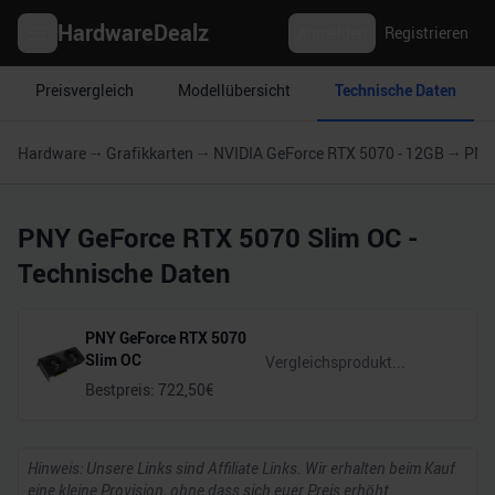
HardwareDealz
Anmelden
Registrieren
Preisvergleich
Modellübersicht
Technische Daten
Hardware
Grafikkarten
NVIDIA GeForce RTX 5070 - 12GB
PNY
PNY GeForce RTX 5070 Slim OC
-
Technische Daten
PNY GeForce RTX 5070
Slim OC
Bestpreis:
722,50
€
Hinweis: Unsere Links sind Affiliate Links. Wir erhalten beim Kauf
eine kleine Provision, ohne dass sich euer Preis erhöht.