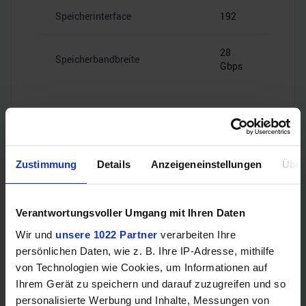
Speicherinterface
192
28
Speicherbandbreite
Gbps
Videoanschlüsse
Zustimmung
Details
Anzeigeneinstellungen
Über
1x HDMI
Verantwortungsvoller Umgang mit Ihren Daten
HDMI
2.1b
Wir und
unsere 1022 Partner
verarbeiten Ihre
persönlichen Daten, wie z. B. Ihre IP-Adresse, mithilfe
3x
von Technologien wie Cookies, um Informationen auf
DisplayPort
DisplayPort
Ihrem Gerät zu speichern und darauf zuzugreifen und so
2.1b
personalisierte Werbung und Inhalte, Messungen von