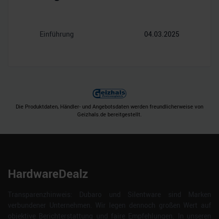
Einführung
04.03.2025
Die Produktdaten, Händler- und Angebotsdaten werden freundlicherweise von
Geizhals.de bereitgestellt.
HardwareDealz
Transparenzhinweis: Dubaro und Silentware sind Marken
verbundener Unternehmen. Wir legen dennoch großen Wert auf
objektive Berichterstattung und faire Empfehlungen. In unseren