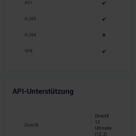
zu können und die Zugriffe auf unsere Website zu
AV1
✔️
analysieren. Außerdem geben wir Informationen zu Ihrer
Verwendung unserer Website an unsere Partner für
H.265
✔️
soziale Medien, Werbung und Analysen weiter. Unsere
Partner führen diese Informationen möglicherweise mit
H.264
❌
weiteren Daten zusammen, die Sie ihnen bereitgestellt
haben oder die sie im Rahmen Ihrer Nutzung der Dienste
VP8
✔️
gesammelt haben.
API-Unterstützung
DirectX
12
DirectX
Ultimate
(12_2)