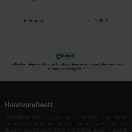
Einführung
16.12.2022
Die Produktdaten, Händler- und Angebotsdaten werden freundlicherweise von
Geizhals.de bereitgestellt.
HardwareDealz
Transparenzhinweis: Dubaro und Silentware sind Marken
verbundener Unternehmen. Wir legen dennoch großen Wert auf
objektive Berichterstattung und faire Empfehlungen. In unseren