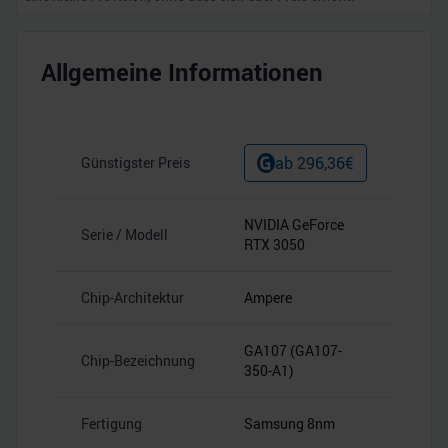
Allgemeine Informationen
ab
296,36
€
Günstigster Preis
NVIDIA GeForce
Serie / Modell
RTX 3050
Chip-Architektur
Ampere
GA107 (GA107-
Chip-Bezeichnung
350-A1)
Fertigung
Samsung 8nm