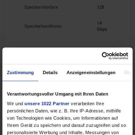
Speicherinterface
128
14
Speicherbandbreite
Gbps
Videoanschlüsse
Zustimmung
Details
Anzeigeneinstellungen
Über
1x HDMI
Verantwortungsvoller Umgang mit Ihren Daten
HDMI
2.1
Wir und
unsere 1022 Partner
verarbeiten Ihre
persönlichen Daten, wie z. B. Ihre IP-Adresse, mithilfe
1x
von Technologien wie Cookies, um Informationen auf
DisplayPort
DisplayPort
Ihrem Gerät zu speichern und darauf zuzugreifen und so
1.4a
personalisierte Werbung und Inhalte, Messungen von