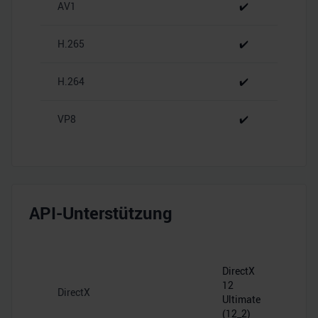
zu können und die Zugriffe auf unsere Website zu
AV1
✔️
analysieren. Außerdem geben wir Informationen zu Ihrer
Verwendung unserer Website an unsere Partner für
H.265
✔️
soziale Medien, Werbung und Analysen weiter. Unsere
Partner führen diese Informationen möglicherweise mit
H.264
✔️
weiteren Daten zusammen, die Sie ihnen bereitgestellt
haben oder die sie im Rahmen Ihrer Nutzung der Dienste
VP8
✔️
gesammelt haben.
API-Unterstützung
DirectX
12
DirectX
Ultimate
(12_2)