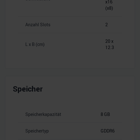
x16
(x8)
Anzahl Slots
2
20 x
L x B (cm)
12.3
Speicher
Speicherkapazität
8 GB
Speichertyp
GDDR6