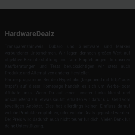
HardwareDealz
Transparenzhinweis: Dubaro und Silentware sind Marken
verbundener Unternehmen. Wir legen dennoch großen Wert auf
objektive Berichterstattung und faire Empfehlungen. In unseren
Kaufberatungen und Tests berücksichtigen wir stets auch
Produkte und Alternativen anderer Hersteller.
Partnerprogramme: Bei den Hyperlinks (beginnend mit http* oder
https*) auf dieser Homepage handelt es sich um Werbe- oder
Affiliate-Links. Wenn Du auf einen unserer Links klickst und
anschließend z.B. etwas kaufst, erhalten wir dafür u.U. Geld vom
jeweiligen Anbieter. Dies hat allerdings keinen Einfluss darauf
welche Produkte empfohlen, oder welche Deals geposted werden.
Der Preis wird dadurch auch nicht teurer für dich. Vielen Dank für
deine Unterstützung.