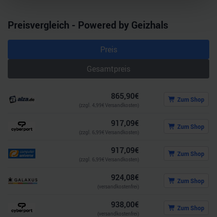
Abschnitt Einzelheiten
fest.
Preisvergleich - Powered by Geizhals
Wir verwenden Cookies, um Inhalte und Anzeigen zu
personalisieren, Funktionen für soziale Medien anbieten
Preis
zu können und die Zugriffe auf unsere Website zu
analysieren. Außerdem geben wir Informationen zu Ihrer
Gesamtpreis
Verwendung unserer Website an unsere Partner für
soziale Medien, Werbung und Analysen weiter. Unsere
865,90
€
Partner führen diese Informationen möglicherweise mit
Zum Shop
(zzgl.
4,99
€ Versandkosten)
weiteren Daten zusammen, die Sie ihnen bereitgestellt
917,09
€
haben oder die sie im Rahmen Ihrer Nutzung der Dienste
Zum Shop
(zzgl.
6,99
€ Versandkosten)
gesammelt haben.
917,09
€
Zum Shop
(zzgl.
6,99
€ Versandkosten)
924,08
€
Zum Shop
(versandkostenfrei)
938,00
€
Zum Shop
(versandkostenfrei)