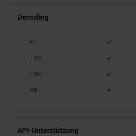
Decoding
AV1
✔️
H.265
✔️
H.264
✔️
VP8
❌
API-Unterstützung