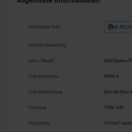
Allgemeine Informationen
ab
862,9
Günstigster Preis
Geizhals Bewertung
–
Serie / Modell
AMD Radeon R
Chip-Architektur
RDNA 4
Chip-Bezeichnung
Navi 48 (Navi 
Fertigung
TSMC N4P
Chip-Größe
357mm², monoli