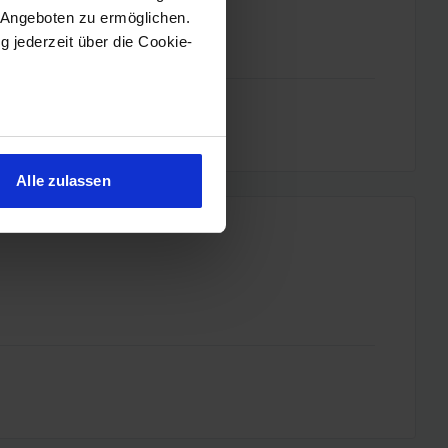
 Angeboten zu ermöglichen.
g jederzeit über die Cookie-
sein können
ren
Alle zulassen
hre Präferenzen im
Abschnitt
 Medien anbieten zu können
hrer Verwendung unserer
 führen diese Informationen
ie im Rahmen Ihrer Nutzung