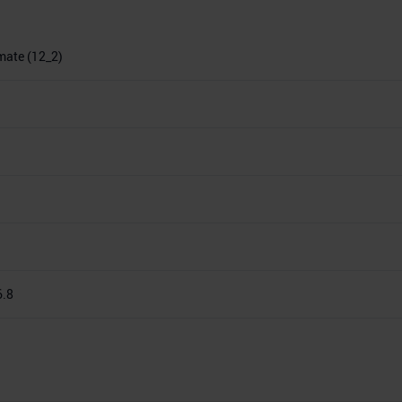
imate (12_2)
6.8