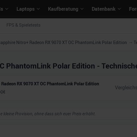
Cs
Laptops
Kaufberatung
Datenbank
Fo
FPS & Spieletests
apphire Nitro+ Radeon RX 9070 XT OC PhantomLink Polar Edition
T
C PhantomLink Polar Edition
- Technisch
+ Radeon RX 9070 XT OC PhantomLink Polar Edition
90
€
ne kleine Provision, ohne dass sich euer Preis erhöht.