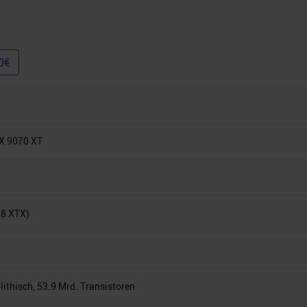
0
€
X 9070 XT
48 XTX)
thisch, 53.9 Mrd. Transistoren