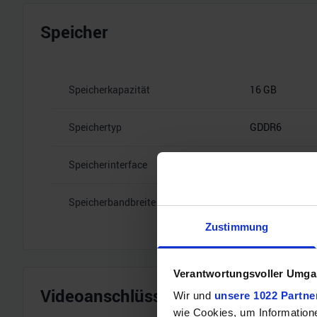
Speicher
Speicherkapazität
16 GB
Speichertyp
GDDR6
Speicherinterface
256
Speicherbandbreite
20 Gbps
Zustimmung
Verantwortungsvoller Umgan
Videoanschlüsse
Wir und
unsere 1022 Partne
wie Cookies, um Information