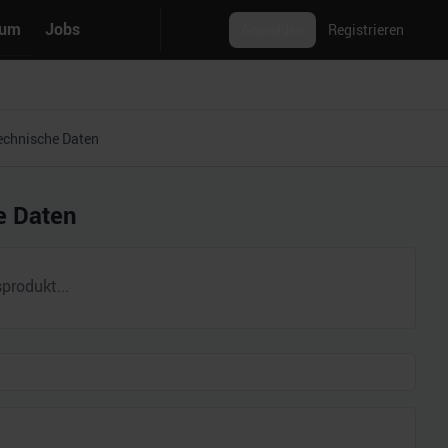
rum
Jobs
Anmelden
Registrieren
echnische Daten
e Daten