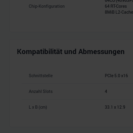
64CU (4096S
Chip-Konfiguration
64 RT-Cores
8MiB L2-Cache
Kompatibilität und Abmessungen
Schnittstelle
PCIe 5.0 x16
Anzahl Slots
4
L x B (cm)
33.1 x 12.9