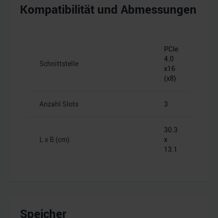
Kompatibilität und Abmessungen
PCIe
4.0
Schnittstelle
x16
(x8)
Anzahl Slots
3
30.3
L x B (cm)
x
13.1
Speicher