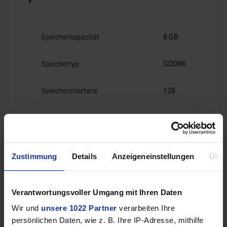
Speicherkapazität
8 GB
Speichertyp
GDDR6
Speicherinterface
128
18
Speicherbandbreite
Gbps
Zustimmung
Details
Anzeigeneinstellungen
Über
Videoanschlüsse
Verantwortungsvoller Umgang mit Ihren Daten
Wir und
unsere 1022 Partner
verarbeiten Ihre
persönlichen Daten, wie z. B. Ihre IP-Adresse, mithilfe