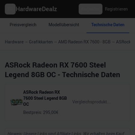
HardwareDealz
Anmelden
Registrieren
Preisvergleich
Modellübersicht
Technische Daten
Hardware
Grafikkarten
AMD Radeon RX 7600 - 8GB
ASRock R
ASRock Radeon RX 7600 Steel
Legend 8GB OC
- Technische Daten
ASRock Radeon RX
7600 Steel Legend 8GB
OC
Bestpreis:
295,00
€
Hinweis: Unsere Links sind Affiliate Links. Wir erhalten beim Kauf