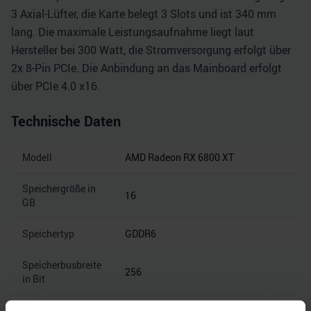
3 Axial-Lüfter, die Karte belegt 3 Slots und ist 340 mm
lang. Die maximale Leistungsaufnahme liegt laut
Hersteller bei 300 Watt, die Stromversorgung erfolgt über
2x 8-Pin PCIe. Die Anbindung an das Mainboard erfolgt
über PCIe 4.0 x16.
Technische Daten
Modell
AMD Radeon RX 6800 XT
Speichergröße in
16
GB
Speichertyp
GDDR6
Speicherbusbreite
256
in Bit
Speicherbandbreite