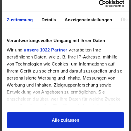
16
in Gbps
Zustimmung
Details
Anzeigeneinstellungen
Über
Mehr technische Daten
Verantwortungsvoller Umgang mit Ihren Daten
Hinweis: Unsere Links sind Affiliate Links. Wir erhalten beim Kauf
eine kleine Provision, ohne dass sich euer Preis erhöht.
Wir und
unsere 1022 Partner
verarbeiten Ihre
persönlichen Daten, wie z. B. Ihre IP-Adresse, mithilfe
von Technologien wie Cookies, um Informationen auf
Ihrem Gerät zu speichern und darauf zuzugreifen und so
ZUM BESTPREIS
personalisierte Werbung und Inhalte, Messungen von
Werbung und Inhalten, Zielgruppenforschung sowie
Vergleichen
Entwicklung von Angeboten zu ermöglichen. Sie
entscheiden darüber, wer Ihre Daten für welche Zwecke
nutzt. Sie können Ihre Einwilligung jederzeit über die
Cookie-Erklärung oder durch Klicken auf das Privacy
Trigger Symbol ändern oder widerrufen
Alle zulassen
GEWINNSPIEL