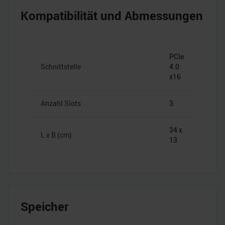
Kompatibilität und Abmessungen
PCIe
Schnittstelle
4.0
x16
Anzahl Slots
3
34 x
L x B (cm)
13
Speicher