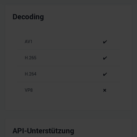
Wir verwenden Cookies, um Inhalte und Anzeigen zu
personalisieren, Funktionen für soziale Medien anbieten
Decoding
zu können und die Zugriffe auf unsere Website zu
analysieren. Außerdem geben wir Informationen zu Ihrer
Verwendung unserer Website an unsere Partner für
soziale Medien, Werbung und Analysen weiter. Unsere
AV1
✔️
Partner führen diese Informationen möglicherweise mit
weiteren Daten zusammen, die Sie ihnen bereitgestellt
H.265
✔️
haben oder die sie im Rahmen Ihrer Nutzung der Dienste
gesammelt haben.
H.264
✔️
VP8
❌
API-Unterstützung