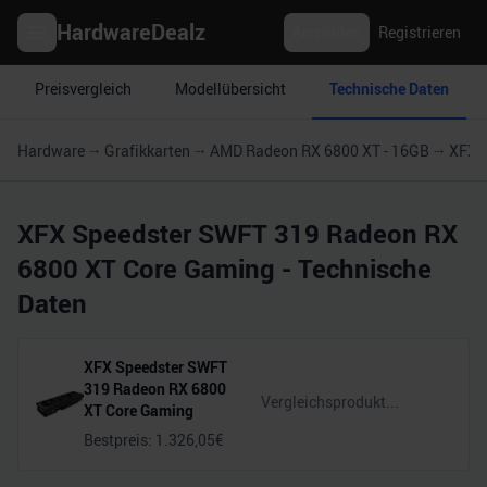
HardwareDealz
Anmelden
Registrieren
Preisvergleich
Modellübersicht
Technische Daten
Hardware
Grafikkarten
AMD Radeon RX 6800 XT - 16GB
XFX 
XFX Speedster SWFT 319 Radeon RX
6800 XT Core Gaming
- Technische
Daten
XFX Speedster SWFT
319 Radeon RX 6800
XT Core Gaming
Bestpreis:
1.326,05
€