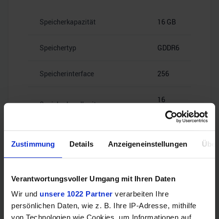
Speicherkapazität
16 GB
Speichertyp
GDDR6
Speicherinterface
256
16
Speicherbandbreite
Gbps
Zustimmung
Details
Anzeigeneinstellungen
Über
Videoanschlüsse
Verantwortungsvoller Umgang mit Ihren Daten
Wir und
unsere 1022 Partner
verarbeiten Ihre
persönlichen Daten, wie z. B. Ihre IP-Adresse, mithilfe
1x HDMI
von Technologien wie Cookies, um Informationen auf
HDMI