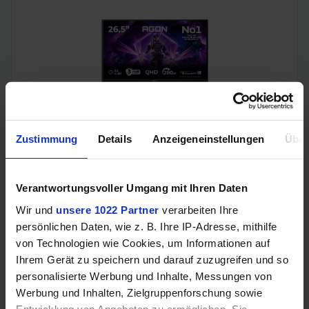
AOC Agon Pro (280Hz, WQHD, QD-OLED, 27", G-Sync, 99%
Zustimmung
Details
Anzeigeneinstellungen
Über
DCI-P3)
Verantwortungsvoller Umgang mit Ihren Daten
Wir und
unsere 1022 Partner
verarbeiten Ihre
persönlichen Daten, wie z. B. Ihre IP-Adresse, mithilfe
von Technologien wie Cookies, um Informationen auf
Ihrem Gerät zu speichern und darauf zuzugreifen und so
personalisierte Werbung und Inhalte, Messungen von
Werbung und Inhalten, Zielgruppenforschung sowie
Entwicklung von Angeboten zu ermöglichen. Sie