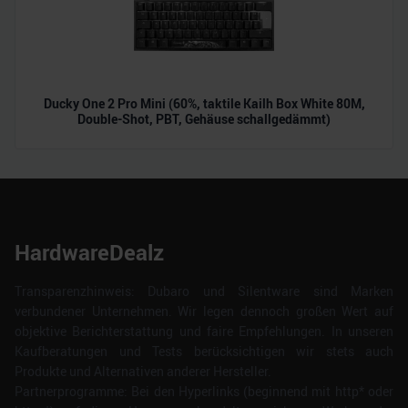
Ducky One 2 Pro Mini (60%, taktile Kailh Box White 80M,
Double-Shot, PBT, Gehäuse schallgedämmt)
HardwareDealz
Transparenzhinweis: Dubaro und Silentware sind Marken
verbundener Unternehmen. Wir legen dennoch großen Wert auf
objektive Berichterstattung und faire Empfehlungen. In unseren
Kaufberatungen und Tests berücksichtigen wir stets auch
Produkte und Alternativen anderer Hersteller.
Partnerprogramme: Bei den Hyperlinks (beginnend mit http* oder