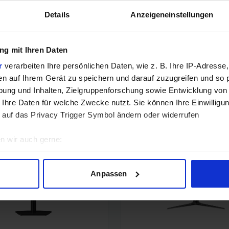
Details
Anzeigeneinstellungen
Noch keine Kommentare vorhanden.
g mit Ihren Daten
r
verarbeiten Ihre persönlichen Daten, wie z. B. Ihre IP-Adresse,
en auf Ihrem Gerät zu speichern und darauf zuzugreifen und so 
ung und Inhalten, Zielgruppenforschung sowie Entwicklung von
 Ihre Daten für welche Zwecke nutzt. Sie können Ihre Einwilligun
 auf das Privacy Trigger Symbol ändern oder widerrufen
n wir auch gerne:
geografische Lage erfassen, welche bis auf einige Meter genau 
Scannen nach bestimmten Merkmalen (Fingerprinting) identifizie
Anpassen
ie Ihre persönlichen Daten verarbeitet werden, und legen Sie I
nhalte und Anzeigen zu personalisieren, Funktionen für soziale