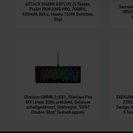
und die Zugriffe auf unsere 
ATTACK SHARK X8PLUS (5 Tasten,
Samsun
Website an unsere Partner fü
PixArt PAW 3395 PRO, 700IPS,
WQHD
500mAh Akku, Huano 100M Switches,
möglicherweise mit weiteren
55g)
der Dienste gesammelt habe
Glorious GMMK 3 (65%, Glorious Fox
ENDGAME
MX Linear 50M, prelubed, Gehäuse
3395,
schallgedämmt, Drehregler, "GPBT
Design, 
Double-Shot" Tastenkappen)
5 Tas