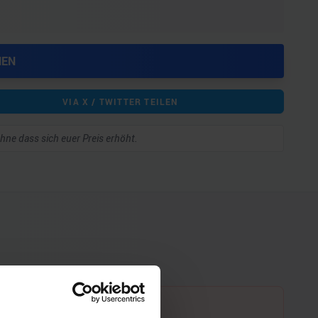
HEN
VIA X / TWITTER TEILEN
 ohne dass sich euer Preis erhöht.