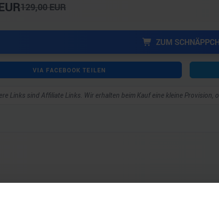
EUR
129,00
EUR
ZUM SCHNÄPPC
VIA FACEBOOK TEILEN
re Links sind Affiliate Links. Wir erhalten beim Kauf eine kleine Provision,
ar schreiben zu können.