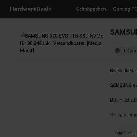
HardwareDealz
Schnäppchen
Gaming P
SAMSUNG
0
Kom
Bei MediaMark
SAMSUNG 970
Bitte nutzt z.
Shoop oder gg
Schnäppchen