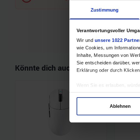
Zustimmung
Verantwortungsvoller Umgan
Wir und
unsere 1022 Partne
wie Cookies, um Information
Inhalte, Messungen von Werb
Sie entscheiden darüber, wer
Könnte dich auch interessieren
Erklärung oder durch Klicken
Wenn Sie es erlauben, würde
Informationen über Ihre 
Ihr Gerät durch aktives 
Ablehnen
Erfahren Sie mehr darüber, w
Einzelheiten
fest.
Wir verwenden Cookies, um I