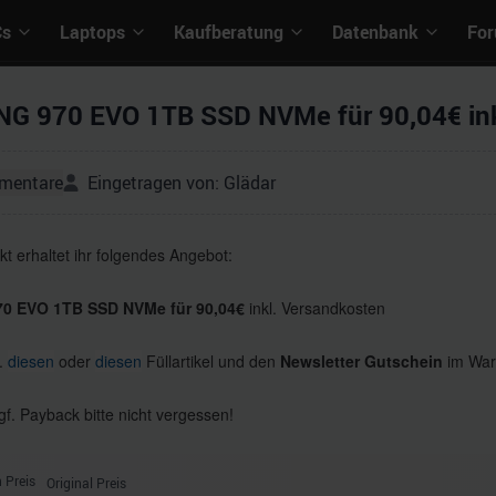
Cs
Laptops
Kaufberatung
Datenbank
Fo
 970 EVO 1TB SSD NVMe für 90,04€ inkl
mentare
Eingetragen von:
Glädar
t erhaltet ihr folgendes Angebot:
 EVO 1TB SSD NVMe für 90,04€
inkl. Versandkosten
B.
diesen
oder
diesen
Füllartikel und den
Newsletter Gutschein
im War
f. Payback bitte nicht vergessen!
 Preis
Original Preis