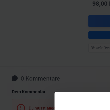
98,00
Hinweis: Unse
0
Kommentare
Dein Kommentar
Du musst
angemeldet
sein, um einen Komment