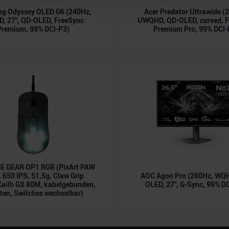
Website zu analysieren. Außerdem geben wir Informationen zu I
g Odyssey OLED G6 (240Hz,
Acer Predator Ultrawide (
r soziale Medien, Werbung und Analysen weiter. Unsere Partner
, 27", QD-OLED, FreeSync
UWQHD, QD-OLED, curved, F
 Daten zusammen, die Sie ihnen bereitgestellt haben oder die s
Premium, 99% DCI-P3)
Premium Pro, 99% DCI-
n.
 GEAR OP1 RGB (PixArt PAW
 650 IPS, 51,5g, Claw Grip
AOC Agon Pro (280Hz, WQH
Kailh GX 80M, kabelgebunden,
OLED, 27", G-Sync, 99% D
ten, Switches wechselbar)