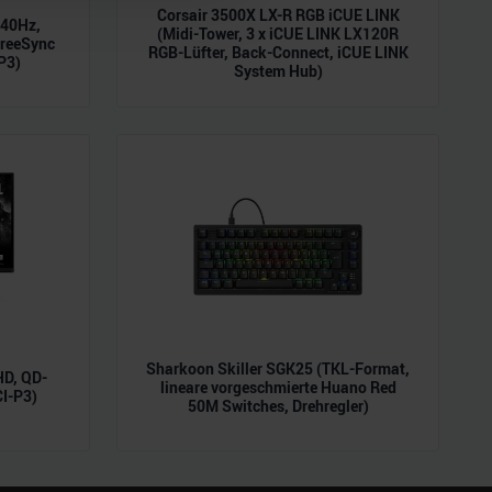
hrer Verwendung unserer
Corsair 3500X LX-R RGB iCUE LINK
240Hz,
 führen diese Informationen
(Midi-Tower, 3 x iCUE LINK LX120R
reeSync
RGB-Lüfter, Back-Connect, iCUE LINK
ie im Rahmen Ihrer Nutzung
P3)
System Hub)
Sharkoon Skiller SGK25 (TKL-Format,
D, QD-
lineare vorgeschmierte Huano Red
CI-P3)
50M Switches, Drehregler)