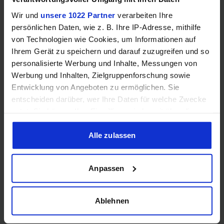
Wir und
unsere 1022 Partner
verarbeiten Ihre
persönlichen Daten, wie z. B. Ihre IP-Adresse, mithilfe
von Technologien wie Cookies, um Informationen auf
Samsung Odyssey OLED G6 (240Hz, WQHD, 27", QD-OLED,
FreeSync Premium, 99% DCI-P3)
Ihrem Gerät zu speichern und darauf zuzugreifen und so
personalisierte Werbung und Inhalte, Messungen von
Werbung und Inhalten, Zielgruppenforschung sowie
Entwicklung von Angeboten zu ermöglichen. Sie
entscheiden darüber, wer Ihre Daten für welche Zwecke
nutzt. Sie können Ihre Einwilligung jederzeit über die
Cookie-Erklärung oder durch Klicken auf das Privacy
Trigger Symbol ändern oder widerrufen
Alle zulassen
Wenn Sie es erlauben, würden wir auch gerne:
Anpassen
Informationen über Ihre geografische Lage erfassen,
Acer Predator Ultrawide (240Hz, UWQHD, QD-OLED,
welche bis auf einige Meter genau sein können
curved, FreeSync Premium Pro, 99% DCI-P3)
Ihr Gerät durch aktives Scannen nach bestimmten
Ablehnen
Merkmalen (Fingerprinting) identifizieren
Erfahren Sie mehr darüber, wie Ihre persönlichen Daten