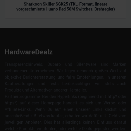
Sharkoon Skiller SGK25 (TKL-Format, lineare
vorgeschmierte Huano Red 50M Switches, Drehregler)
HardwareDealz
Transparenzhinweis: Dubaro und Silentware sind Marken
verbundener Unternehmen. Wir legen dennoch großen Wert auf
objektive Berichterstattung und faire Empfehlungen. In unseren
Kaufberatungen und Tests berücksichtigen wir stets auch
Produkte und Alternativen anderer Hersteller.
Partnerprogramme: Bei den Hyperlinks (beginnend mit http* oder
https*) auf dieser Homepage handelt es sich um Werbe- oder
Affiliate-Links. Wenn Du auf einen unserer Links klickst und
anschließend z.B. etwas kaufst, erhalten wir dafür u.U. Geld vom
jeweiligen Anbieter. Dies hat allerdings keinen Einfluss darauf
welche Produkte empfohlen, oder welche Deals geposted werden.