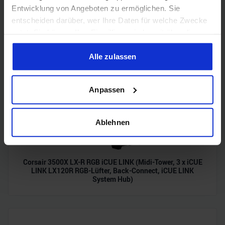
Entwicklung von Angeboten zu ermöglichen. Sie
entscheiden darüber, wer Ihre Daten für welche Zwecke
Acer Predator Ultrawide (240Hz, UWQHD, QD-OLED,
curved, FreeSync Premium Pro, 99% DCI-P3)
nutzt. Sie können Ihre Einwilligung jederzeit über die
Cookie-Erklärung oder durch Klicken auf das Privacy
Trigger Symbol ändern oder widerrufen
Alle zulassen
Wenn Sie es erlauben, würden wir auch gerne:
Anpassen
Informationen über Ihre geografische Lage erfassen,
welche bis auf einige Meter genau sein können
Ihr Gerät durch aktives Scannen nach bestimmten
Ablehnen
Merkmalen (Fingerprinting) identifizieren
Erfahren Sie mehr darüber, wie Ihre persönlichen Daten
verarbeitet werden, und legen Sie Ihre Präferenzen im
Corsair 3500X LX-R RGB iCUE LINK (Midi-Tower, 3 x iCUE
Abschnitt Einzelheiten
fest.
LINK LX120R RGB-Lüfter, Back-Connect, iCUE LINK
System Hub)
Wir verwenden Cookies, um Inhalte und Anzeigen zu
personalisieren, Funktionen für soziale Medien anbieten
zu können und die Zugriffe auf unsere Website zu