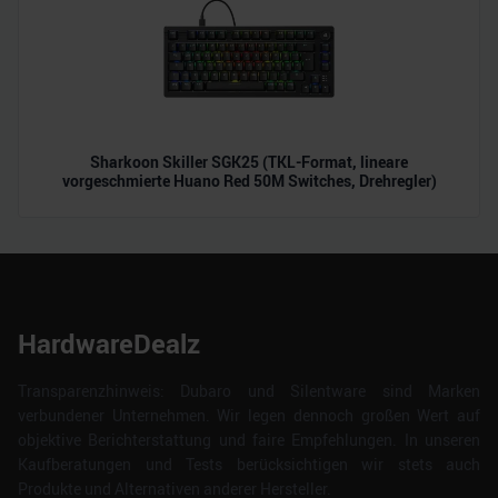
Sharkoon Skiller SGK25 (TKL-Format, lineare
vorgeschmierte Huano Red 50M Switches, Drehregler)
HardwareDealz
Transparenzhinweis: Dubaro und Silentware sind Marken
verbundener Unternehmen. Wir legen dennoch großen Wert auf
objektive Berichterstattung und faire Empfehlungen. In unseren
Kaufberatungen und Tests berücksichtigen wir stets auch
Produkte und Alternativen anderer Hersteller.