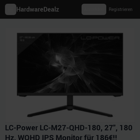
HardwareDealz
Anmelden
Registrieren
LC-Power LC-M27-QHD-180, 27", 180
Hz, WQHD IPS Monitor für 186€!!