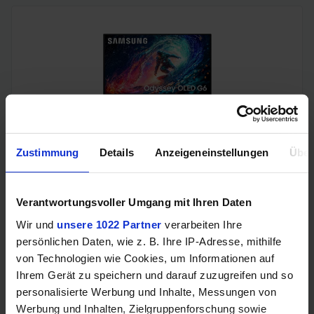
Samsung Odyssey OLED G6 (240Hz, WQHD, 27", QD-OLED,
Zustimmung
Details
Anzeigeneinstellungen
Über
FreeSync Premium, 99% DCI-P3)
Verantwortungsvoller Umgang mit Ihren Daten
Wir und
unsere 1022 Partner
verarbeiten Ihre
persönlichen Daten, wie z. B. Ihre IP-Adresse, mithilfe
von Technologien wie Cookies, um Informationen auf
Ihrem Gerät zu speichern und darauf zuzugreifen und so
personalisierte Werbung und Inhalte, Messungen von
Werbung und Inhalten, Zielgruppenforschung sowie