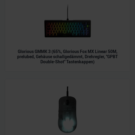
analysieren. Außerdem geben wir Informationen zu Ihrer
Verwendung unserer Website an unsere Partner für
soziale Medien, Werbung und Analysen weiter. Unsere
Partner führen diese Informationen möglicherweise mit
weiteren Daten zusammen, die Sie ihnen bereitgestellt
haben oder die sie im Rahmen Ihrer Nutzung der Dienste
gesammelt haben.
Glorious GMMK 3 (65%, Glorious Fox MX Linear 50M,
prelubed, Gehäuse schallgedämmt, Drehregler, "GPBT
Double-Shot" Tastenkappen)