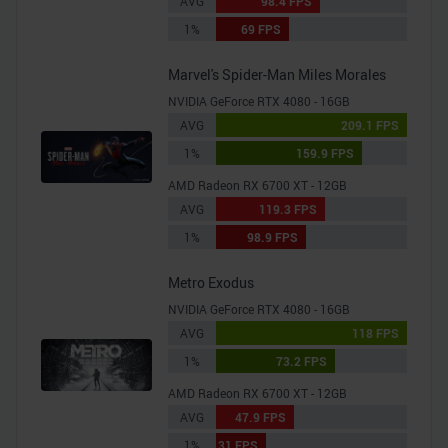
AVG
98.4 FPS
1%
69 FPS
Marvel's Spider-Man Miles Morales
NVIDIA GeForce RTX 4080 - 16GB
AVG
209.1 FPS
1%
159.9 FPS
AMD Radeon RX 6700 XT - 12GB
AVG
119.3 FPS
1%
98.9 FPS
Metro Exodus
NVIDIA GeForce RTX 4080 - 16GB
AVG
118 FPS
1%
73.2 FPS
AMD Radeon RX 6700 XT - 12GB
AVG
47.9 FPS
1%
31 FPS