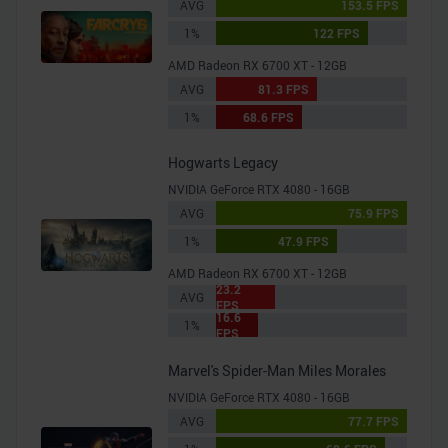
AVG
153.5 FPS
1%
122 FPS
AMD Radeon RX 6700 XT - 12GB
AVG
81.3 FPS
1%
68.6 FPS
Hogwarts Legacy
NVIDIA GeForce RTX 4080 - 16GB
AVG
75.9 FPS
1%
47.9 FPS
AMD Radeon RX 6700 XT - 12GB
23.2
AVG
FPS
16.6
1%
FPS
Marvel's Spider-Man Miles Morales
NVIDIA GeForce RTX 4080 - 16GB
AVG
77.7 FPS