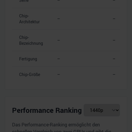
Serie
–
–
Chip-
–
–
Architektur
Chip-
–
–
Bezeichnung
Fertigung
–
–
Chip-Größe
–
–
Performance Ranking
Das Performance-Ranking ermöglicht den
schnellen Vergleich von zwei GPUs und gibt die