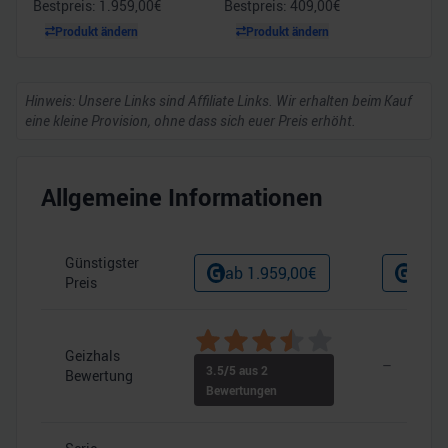
Bestpreis:
1.959,00
€
Bestpreis:
409,00
€
Produkt ändern
Produkt ändern
Hinweis: Unsere Links sind Affiliate Links. Wir erhalten beim Kauf
eine kleine Provision, ohne dass sich euer Preis erhöht.
Allgemeine Informationen
Günstigster
ab
1.959,00
€
ab
4
Preis
Geizhals
–
3.5
/5 aus
2
Bewertung
Bewertungen