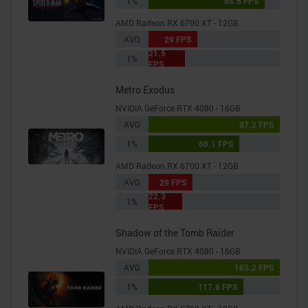
1%
68.6 FPS
AMD Radeon RX 6700 XT - 12GB
AVG
29 FPS
21.5
1%
FPS
Metro Exodus
NVIDIA GeForce RTX 4080 - 16GB
AVG
87.2 FPS
1%
60.1 FPS
AMD Radeon RX 6700 XT - 12GB
AVG
29 FPS
22.3
1%
FPS
Shadow of the Tomb Raider
NVIDIA GeForce RTX 4080 - 16GB
AVG
163.2 FPS
1%
117.6 FPS