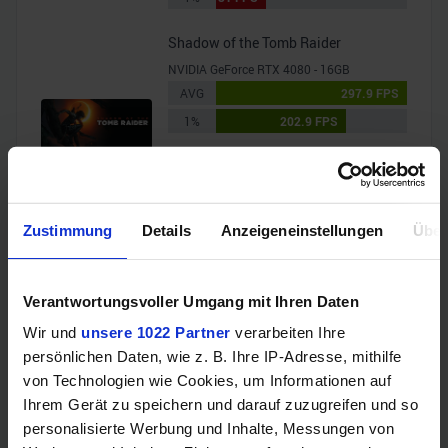
Shadow of the Tomb Raider
NVIDIA GeForce RTX 4080 - 16GB
AVG
297.9 FPS
1%
202.9 FPS
AMD Radeon RX 6700 XT - 12GB
AVG
152.3 FPS
1%
113.8 FPS
Zustimmung
Details
Anzeigeneinstellungen
Über
Starfield
NVIDIA GeForce RTX 4080 - 16GB
Verantwortungsvoller Umgang mit Ihren Daten
AVG
124.2 FPS
1%
95.2 FPS
Wir und
unsere 1022 Partner
verarbeiten Ihre
persönlichen Daten, wie z. B. Ihre IP-Adresse, mithilfe
AMD Radeon RX 6700 XT - 12GB
von Technologien wie Cookies, um Informationen auf
AVG
53.4 FPS
Ihrem Gerät zu speichern und darauf zuzugreifen und so
1%
40.1 FPS
personalisierte Werbung und Inhalte, Messungen von