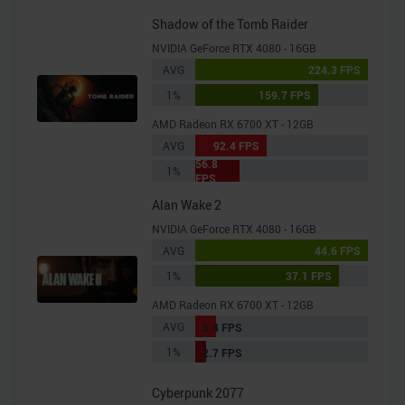
Shadow of the Tomb Raider
NVIDIA GeForce RTX 4080 - 16GB
AVG
224.3 FPS
1%
159.7 FPS
AMD Radeon RX 6700 XT - 12GB
AVG
92.4 FPS
56.8
1%
FPS
Alan Wake 2
NVIDIA GeForce RTX 4080 - 16GB
AVG
44.6 FPS
1%
37.1 FPS
AMD Radeon RX 6700 XT - 12GB
AVG
5.4 FPS
1%
2.7 FPS
Cyberpunk 2077