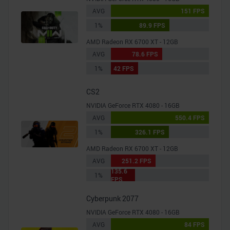
analysieren. Außerdem geben wir Informationen zu Ihrer
AVG
151 FPS
Verwendung unserer Website an unsere Partner für
1%
89.9 FPS
soziale Medien, Werbung und Analysen weiter. Unsere
AMD Radeon RX 6700 XT - 12GB
Partner führen diese Informationen möglicherweise mit
AVG
78.6 FPS
weiteren Daten zusammen, die Sie ihnen bereitgestellt
1%
42 FPS
haben oder die sie im Rahmen Ihrer Nutzung der Dienste
gesammelt haben.
CS2
NVIDIA GeForce RTX 4080 - 16GB
AVG
550.4 FPS
1%
326.1 FPS
AMD Radeon RX 6700 XT - 12GB
AVG
251.2 FPS
135.6
1%
FPS
Cyberpunk 2077
NVIDIA GeForce RTX 4080 - 16GB
AVG
84 FPS