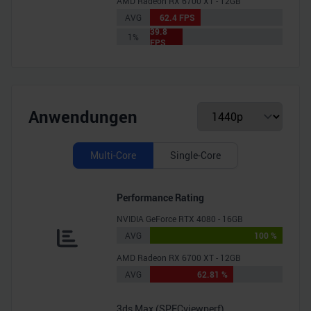
AMD Radeon RX 6700 XT - 12GB
AVG
62.4 FPS
39.8
1%
FPS
Anwendungen
Multi-Core
Single-Core
Performance Rating
NVIDIA GeForce RTX 4080 - 16GB
AVG
100 %
AMD Radeon RX 6700 XT - 12GB
AVG
62.81 %
3ds Max (SPECviewperf)